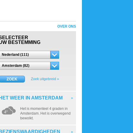
OVER ONS
SELECTEER
UW BESTEMMING
Nederland (111)
Amsterdam (82)
ZOEK
Zoek uitgebreid »
HET WEER IN AMSTERDAM
»
Het is momenteel 4 graden in
4°
Amsterdam. Het is overwegend
bewolkt.
BEZIENSWAARDIGHEDEN
»