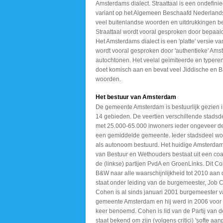
Amsterdams dialect. Straattaal is een ondefini
variant op het Algemeen Beschaafd Nederlands
veel buitenlandse woorden en uitdrukkingen be
Straattaal wordt vooral gesproken door bepaal
Het Amsterdams dialect is een 'platte' versie v
wordt vooral gesproken door 'authentieke' Am
autochtonen. Het veelal geïmiteerde en typeren
doet komisch aan en bevat veel Jiddische en 
woorden.
Het bestuur van Amsterdam
De gemeente Amsterdam is bestuurlijk gezien 
14 gebieden. De veertien verschillende stads
met 25.000-65.000 inwoners ieder ongeveer de
een gemiddelde gemeente. Ieder stadsdeel wo
als autonoom bestuurd. Het huidige Amsterda
van Bestuur en Wethouders bestaat uit een coal
de (linkse) partijen PvdA en GroenLinks. Dit Co
B&W naar alle waarschijnlijkheid tot 2010 aan
staat onder leiding van de burgemeester, Job 
Cohen is al sinds januari 2001 burgemeester 
gemeente Amsterdam en hij werd in 2006 voor
keer benoemd. Cohen is lid van de Partij van d
staat bekend om zijn (volgens critici) 'softe aan