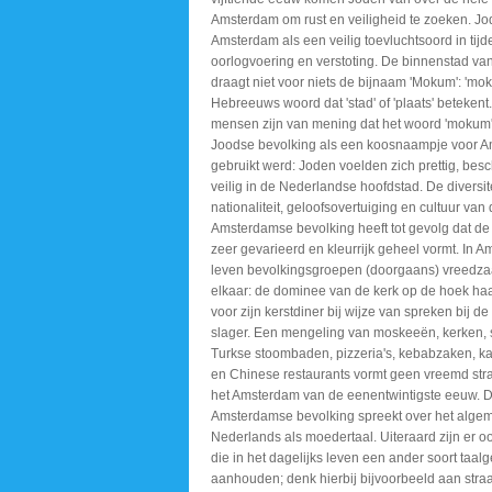
Amsterdam om rust en veiligheid te zoeken. J
Amsterdam als een veilig toevluchtsoord in tij
oorlogvoering en verstoting. De binnenstad v
draagt niet voor niets de bijnaam 'Mokum': 'mo
Hebreeuws woord dat 'stad' of 'plaats' beteken
mensen zijn van mening dat het woord 'mokum'
Joodse bevolking als een koosnaampje voor 
gebruikt werd: Joden voelden zich prettig, be
veilig in de Nederlandse hoofdstad. De diversite
nationaliteit, geloofsovertuiging en cultuur van
Amsterdamse bevolking heeft tot gevolg dat de
zeer gevarieerd en kleurrijk geheel vormt. In 
leven bevolkingsgroepen (doorgaans) vreedz
elkaar: de dominee van de kerk op de hoek haal
voor zijn kerstdiner bij wijze van spreken bij de
slager. Een mengeling van moskeeën, kerken,
Turkse stoombaden, pizzeria's, kebabzaken, k
en Chinese restaurants vormt geen vreemd stra
het Amsterdam van de eenentwintigste eeuw. 
Amsterdamse bevolking spreekt over het alge
Nederlands als moedertaal. Uiteraard zijn er 
die in het dagelijks leven een ander soort taalg
aanhouden; denk hierbij bijvoorbeeld aan straat