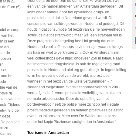
Door de jaren heen zijn de opmerkelijke Wallen toch wel
t er in 21
één van de handelsmerken van Amsterdam geworden. Dit
 de Euro (€)
komt onder andere door het opvallende drugs- en
prostitutiebeleid dat in Nederland gevoerd wordt. De
consumptie van softdrugs wordt in Nederland gedoogd. Dit
houdt in dat consumptie (of bezit) van kleine hoeveelheden
ndel waarop
softdrugs niet bestraft wordt, maar wél een strafbaar feit is.
n van het
Deze pragmatische regeling heeft tot gevolg dat er in
en is een
Nederland veel coffeeshops te vinden zijn, waar softdrugs
nd als
als hasj en wiet te verkrijgen zijn. Ook in Amsterdam zijn
aar de
veel coffeeshops gevestigd; ongeveer 250 in totaal. Naast
n boven
het interessante drugsbeleid, is ook de regelgeving rond
den
prostitutie in Nederland niet erg gebruikelijk. In tegenstelling
 Deze
tot in het grootste deel van de wereld, is prostitutie -
 aan het
wanneer in het bezit van de juiste vergunningen - in
eede
Nederland toegestaan. Sinds het bordeelverbod in 2001
rie van de
werd afgeschaft, wordt prostitutie wettelijk gezien als een
ale rij
normale arbeidssector. Door de opheffing van het
rkant van het
bordeelverbod heeft de politie meer zicht op het illegale
ook. Tijdens
prostitutiecircuit gekregen en betalen prostituees belasting
etwijfeld de
over hun inkomsten. Meer over De Wallen kunt u lezen
t deze
onder het kopje 'Bezienswaardigheden in Amsterdam'.
. De paaltjes
en ze
Toerisme in Amsterdam
erdamse