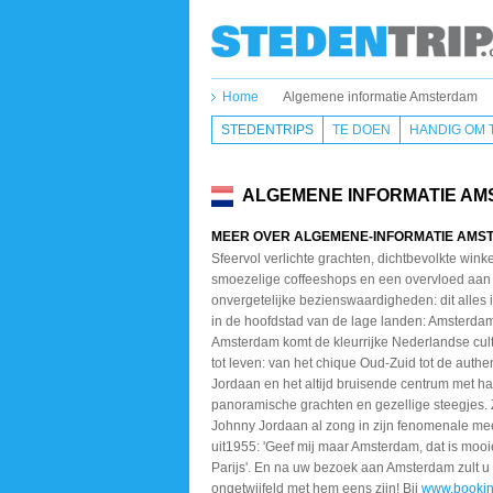
Home
Algemene informatie Amsterdam
STEDENTRIPS
TE DOEN
HANDIG OM 
ALGEMENE INFORMATIE A
MEER OVER ALGEMENE-INFORMATIE AMS
Sfeervol verlichte grachten, dichtbevolkte winke
smoezelige coffeeshops en een overvloed aan
onvergetelijke bezienswaardigheden: dit alles i
in de hoofdstad van de lage landen: Amsterdam
Amsterdam komt de kleurrijke Nederlandse cult
tot leven: van het chique Oud-Zuid tot de authe
Jordaan en het altijd bruisende centrum met ha
panoramische grachten en gezellige steegjes. 
Johnny Jordaan al zong in zijn fenomenale me
uit1955: 'Geef mij maar Amsterdam, dat is mooi
Parijs'. En na uw bezoek aan Amsterdam zult u
ongetwijfeld met hem eens zijn! Bij
www.booki