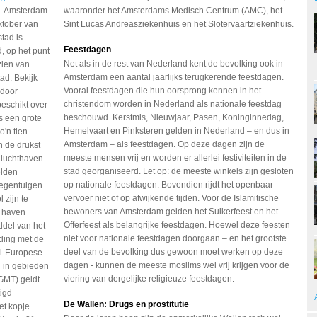
d. Amsterdam
waaronder het Amsterdams Medisch Centrum (AMC), het
ktober van
Sint Lucas Andreasziekenhuis en het Slotervaartziekenhuis.
tad is
Feestdagen
, op het punt
Net als in de rest van Nederland kent de bevolking ook in
zien van
Amsterdam een aantal jaarlijks terugkerende feestdagen.
ad. Bekijk
Vooral feestdagen die hun oorsprong kennen in het
 door
christendom worden in Nederland als nationale feestdag
eschikt over
beschouwd. Kerstmis, Nieuwjaar, Pasen, Koninginnedag,
s een grote
Hemelvaart en Pinksteren gelden in Nederland – en dus in
o'n tien
Amsterdam – als feestdagen. Op deze dagen zijn de
n de drukst
meeste mensen vrij en worden er allerlei festiviteiten in de
 luchthaven
stad georganiseerd. Let op: de meeste winkels zijn gesloten
elden
op nationale feestdagen. Bovendien rijdt het openbaar
iegentuigen
vervoer niet of op afwijkende tijden. Voor de Islamitische
 zijn te
bewoners van Amsterdam gelden het Suikerfeest en het
 haven
Offerfeest als belangrijke feestdagen. Hoewel deze feesten
ddel van het
niet voor nationale feestdagen doorgaan – en het grootste
ding met de
deel van de bevolking dus gewoon moet werken op deze
el-Europese
dagen - kunnen de meeste moslims wel vrij krijgen voor de
an in gebieden
viering van dergelijke religieuze feestdagen.
MT) geldt.
igd
De Wallen: Drugs en prostitutie
et kopje