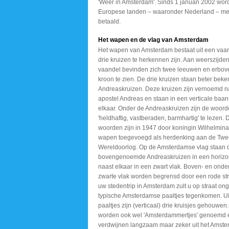
'Weer in Amsterdam'. Sinds 1 januari 2002 word
Europese landen – waaronder Nederland – met
betaald.
Het wapen en de vlag van Amsterdam
Het wapen van Amsterdam bestaat uit een vaa
drie kruizen te herkennen zijn. Aan weerszijde
vaandel bevinden zich twee leeuwen en erbov
kroon te zien. De drie kruizen staan beter beke
Andreaskruizen. Deze kruizen zijn vernoemd n
apostel Andreas en staan in een verticale baa
elkaar. Onder de Andreaskruizen zijn de woor
'heldhaftig, vastberaden, barmhartig' te lezen.
woorden zijn in 1947 door koningin Wilhelmina
wapen toegevoegd als herdenking aan de Tw
Wereldoorlog. Op de Amsterdamse vlag staan d
bovengenoemde Andreaskruizen in een horizont
naast elkaar in een zwart vlak. Boven- en onde
zwarte vlak worden begrensd door een rode str
uw stedentrip in Amsterdam zult u op straat ong
typische Amsterdamse paaltjes tegenkomen. Ui
paaltjes zijn (verticaal) drie kruisjes gehouwen
worden ook wel 'Amsterdammertjes' genoemd 
verdwijnen langzaam maar zeker uit het Amst