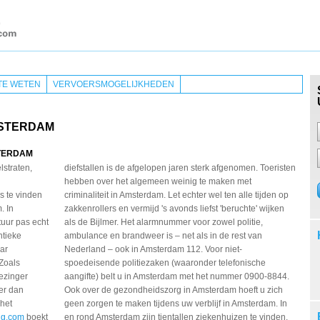
TE WETEN
VERVOERSMOGELIJKHEDEN
MSTERDAM
TERDAM
lstraten,
diefstallen is de afgelopen jaren sterk afgenomen. Toeristen
hebben over het algemeen weinig te maken met
s te vinden
criminaliteit in Amsterdam. Let echter wel ten alle tijden op
. In
zakkenrollers en vermijd 's avonds liefst 'beruchte' wijken
uur pas echt
als de Bijlmer. Het alarmnummer voor zowel politie,
ntieke
ambulance en brandweer is – net als in de rest van
ar
Nederland – ook in Amsterdam 112. Voor niet-
Zoals
spoedeisende politiezaken (waaronder telefonische
ezinger
aangifte) belt u in Amsterdam met het nummer 0900-8844.
er dan
Ook over de gezondheidszorg in Amsterdam hoeft u zich
 het
geen zorgen te maken tijdens uw verblijf in Amsterdam. In
ng.com
boekt
en rond Amsterdam zijn tientallen ziekenhuizen te vinden,