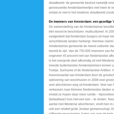
straatbeeld: de gemeente besloot namelijk onl
gesneuvelde Amsterdammertjes niet meer te v
omdat ze niet in het moderne straatbeeld zoud
De inwoners van Amsterdam: een gezellige 'm
De samenstelling van de Amsterdamse bevolki
één woord te beschrijven: multicultureel. In 20
vastgesteld dat Amsterdam burgers uit maar lie
verschillende landen herbergt. Hiermee claimt
Amsterdamse gemeente de meest culturele sta
wereld te zijn. Van de 750.000 inwoners van A
ongeveer 45 procent niet van Nederlandse afk
is het overgrote deel afkomstig uit niet-Wester
meeste buitenlandse Amsterdammers komen ui
Turkije, Suriname of de Nederlandse Antillen. 
inwoneraantal van Amsterdam door de grootsc
oplevering van woonhuizen in 2008 snel groeid
veel allochtonen weg uit Amsterdam. Veel van 
verkassen naar kleinere Nederlandse steden a
omdat ze hopen daar meer ruimte – bijvoorbee
(betaalbaar) huis met een tuin – te vinden. Naa
aantal niet-Westerse allochtonen, vindt men i
ook een relatief grote Joodse gemeenschap. Al
vijftiende eeuw komen Joden van over de hele