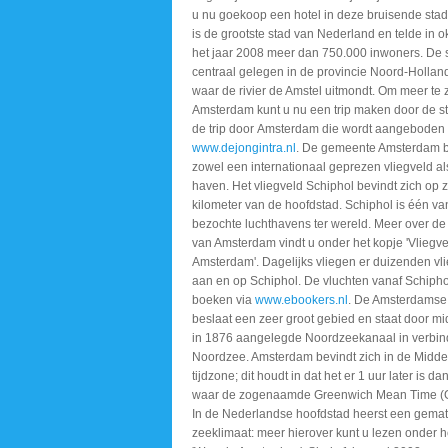
u nu goekoop een hotel in deze bruisende sta
is de grootste stad van Nederland en telde in o
het jaar 2008 meer dan 750.000 inwoners. De s
centraal gelegen in de provincie Noord-Holland
waar de rivier de Amstel uitmondt. Om meer te 
Amsterdam kunt u nu een trip maken door de st
de trip door Amsterdam die wordt aangeboden
www.dejongintra.nl
. De gemeente Amsterdam b
zowel een internationaal geprezen vliegveld al
haven. Het vliegveld Schiphol bevindt zich op z
kilometer van de hoofdstad. Schiphol is één va
bezochte luchthavens ter wereld. Meer over de
van Amsterdam vindt u onder het kopje 'Vliegv
Amsterdam'. Dagelijks vliegen er duizenden vl
aan en op Schiphol. De vluchten vanaf Schiphol
boeken via
www.ebookers.nl
. De Amsterdamse
beslaat een zeer groot gebied en staat door mi
in 1876 aangelegde Noordzeekanaal in verbin
Noordzee. Amsterdam bevindt zich in de Midd
tijdzone; dit houdt in dat het er 1 uur later is d
waar de zogenaamde Greenwich Mean Time (G
In de Nederlandse hoofdstad heerst een gemat
zeeklimaat: meer hierover kunt u lezen onder h