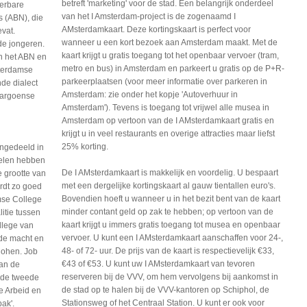
betreft 'marketing' voor de stad. Een belangrijk onderdeel
eerbare
van het I Amsterdam-project is de zogenaamd I
 (ABN), die
AMsterdamkaart. Deze kortingskaart is perfect voor
vat.
wanneer u een kort bezoek aan Amsterdam maakt. Met de
de jongeren.
kaart krijgt u gratis toegang tot het openbaar vervoer (tram,
an het ABN en
metro en bus) in Amsterdam en parkeert u gratis op de P+R-
sterdamse
parkeerplaatsen (voor meer informatie over parkeren in
de dialect
Amsterdam: zie onder het kopje 'Autoverhuur in
Bargoense
Amsterdam'). Tevens is toegang tot vrijwel alle musea in
Amsterdam op vertoon van de I AMsterdamkaart gratis en
krijgt u in veel restaurants en overige attracties maar liefst
25% korting.
ingedeeld in
delen hebben
De I AMsterdamkaart is makkelijk en voordelig. U bespaart
 grootte van
met een dergelijke kortingskaart al gauw tientallen euro's.
rdt zo goed
Bovendien hoeft u wanneer u in het bezit bent van de kaart
mse College
minder contant geld op zak te hebben; op vertoon van de
itie tussen
kaart krijgt u immers gratis toegang tot musea en openbaar
llege van
vervoer. U kunt een I AMsterdamkaart aanschaffen voor 24-,
 de macht en
48- of 72- uur. De prijs van de kaart is respectievelijk €33,
Cohen. Job
€43 of €53. U kunt uw I AMsterdamkaart van tevoren
van de
reserveren bij de VVV, om hem vervolgens bij aankomst in
 de tweede
de stad op te halen bij de VVV-kantoren op Schiphol, de
e Arbeid en
Stationsweg of het Centraal Station. U kunt er ook voor
pak'.