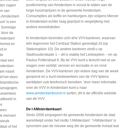
positionering van Amsterdam is vooral te wijten aan de
oden zagen
hoge huizenprijzen in de gemeente Amsterdam.
den van
Consumpties als koffie en hamburgers zijn volgens Mercer
an Amsterdam
in Amsterdam echter laag geprijsd in vergelijking met
kum' is een
andere wereldsteden.
t. Sommige
 door de
In Amsterdam bevinden zich drie VVV-kantoren, waarvan
Amsterdam
één tegenover het Centraal Station gevestigd zit (op
schermd en
Stationsplein 10). De andere kantoren vindt u op
it in
Stadhouderskade 1 – dit is vlakbij het Leidseplein – en op
 de
Paulus Potterstraat 8. Bij de VVV kunt u terecht met al uw
 stad een
vragen over verblijf, vervoer en recreatie in en rond
Amsterdam
Amsterdam. De VVV-kantoren zijn iedere dag van de week
aam naast
geopend en u kunt medewerkers van de VVV tijdens
t het vlees
werktijden ook telefonisch bereiken. Voor meer informatie
 Islamitische
over de VVV in Amsterdam kunt u naar
 synagogen,
www.amsterdamtourist.nl
surfen; dit is de officiële website
aaswinkels
van de VVV.
atbeeld in
De
De I AMsterdamkaart
meen
Sinds 2006 propageert de gemeente Amsterdam de stad
ook mensen
wereldwijd onder het motto 'I AMsterdam'. 'I AMsterdam' is
ebruik
synoniem aan de nieuwe weg die de gemeente inslaat wat
taal of het