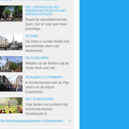
HET LEIDSEPLEIN HET
REMBRANDTPLEIN EN HET
WATERLOOPLEIN
Naast de wereldberoemde
Dam, zijn er nog veel meer
prachtige...
DE DAM
De Dam is zonder twijfel het
beroemdste plein van
Nederland...
DE OUDE KERK
Midden op de Wallen ligt de
Oude Kerk aan het...
DE ALBERT CUYPMARKT
In Amsterdamse wijk de Pijp
vindt u in de Albert
Cuypstraat...
HET VONDELPARK
Vlak buiten het centrum ligt
het Amsterdamse
Vondelpark in...
Alle bezienswaardigheden in Amsterdam
»