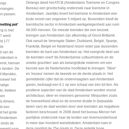
Onlangs deed het ATCB (Amsterdams Toerisme en Congres
angs
Bureau) een grootschalig onderzoek naar toerisme in
ervangen
Amsterdam. Jaarlijks levert het toerisme in Amsterdam een
en passen.
bruto omzet van ongeveer 5 miljard op. Bovendien biedt de
elting pot'
toeristische sector in Amsterdam werkgelegenheid aan ruim
48.000 mensen. De meeste toeristen die een bezoek
ng is met
brengen aan Amsterdam zijn afkomstig uit Groot-Brittanië.
07 werd
Ook vanuit de Verenigde Staten, Duitsland, België, Spanje,
fst 177
Frankrijk, België en Nederland reizen ieder jaar duizenden
 de
toeristen de kant van Amsterdam op. Het overgrote deel van
d van de
de toeristen voert 'de Amsterdamse cultuurhistorie en de
msterdam is
unieke grachten' aan als belangrijkste redenen om een
omst, hiervan
bezoek aan de Nederlandse hoofdstad te brengen. 'Sfeer'
se landen. De
en 'musea' nemen de tweede en de derde plaats in. Het
t Marokko,
gemiddelde cijfer dat de ondervraagden aan Amsterdam
Hoewel het
gaven, bedraagt een 8.1 op een schaal van één tot tien. Als
halige
positieve aspecten van de stad Amsterdam worden vooral
e, trekken
architectuur, sfeer en inwoners genoemd. Minpunten zoals
hen
de hoeveelheid afval en de enorme drukte in (bepaalde
ls Almere,
delen van) de stad worden door veel toeristen als negatieve
ld een
factoren beschouwd. In 2008 deed het bureau Mercer het
st het grote
jaarlijkse onderzoek naar de kosten van levensonderhoud
n Amsterdam
in meer dan honderd wereldsteden. Amsterdam nam in
 sinds de
deze ranglijst de 25e plaats in. Deze redelijk hoge
 wereld naar