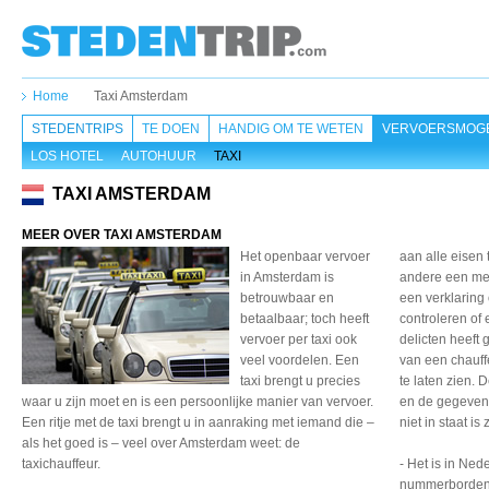
Home
Taxi Amsterdam
STEDENTRIPS
TE DOEN
HANDIG OM TE WETEN
VERVOERSMOGE
LOS HOTEL
AUTOHUUR
TAXI
TAXI AMSTERDAM
MEER OVER TAXI AMSTERDAM
Het openbaar vervoer
aan alle eisen
in Amsterdam is
andere een me
betrouwbaar en
een verklaring
betaalbaar; toch heeft
controleren of 
vervoer per taxi ook
delicten heeft
veel voordelen. Een
van een chauff
taxi brengt u precies
te laten zien. 
waar u zijn moet en is een persoonlijke manier van vervoer.
en de gegevens
Een ritje met de taxi brengt u in aanraking met iemand die –
niet in staat is 
als het goed is – veel over Amsterdam weet: de
taxichauffeur.
- Het is in Ned
nummerborden o