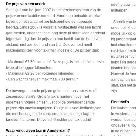
De prijs van een taxirit
geen blauw num
Sinds juli van het jaar 2007 is het berekensysteem van de
instappen.
prijs van een taxirit veranderd. Voorheen betaalde de klant
bovenop het starttarief per tijdseenheid een bepaald
- Spreek van te
bedrag. Sinds 2007 is vooraf al vastgesteld wat een taxirit
onduidelijkhed
gaat kosten, ongeacht hoe lang deze rit duurt. Men berekent
mogelijk - op d
tegenwoordig dus de prijs van een taxirit aan de hand van
hij juist omgaa
afstand, niet aan de hand van tijd. De overheid heeft
taxi-chauffeur
maximumprijzen voor taxiritten ingesteld. De prijzen zijn:
nachttarief ze
is. Uit recent
- Maximaal €7,50 starttarief. Deze prijs is inclusief de eerste
liefst één der
twee af te leggen kilometers.
klanten bedond
- Maximaal €2,20 per volgende kilometer.
Hoewel de Amst
- Een wachttarief van maximaal €33 per uur.
aandacht is ga
stad, kan het g
De bovengenoemde prijzen gelden alleen voor vier- of
zijn.
zespersoonstaxi's. Grotere taxi's hanteren over het
Fietstaxi's
algemeen hogere prijzen. Let op: de bovengenoemde
prijzen zijn maximumprijzen. Er zijn dus veel taxibedrijven
De laatste jar
die met het oog op de concurrentie aanzienlijk lagere
in Amsterdam: d
tarieven hanteren. Dit verschilt echter per taxibedrijf.
worden bestuur
ongeveer € 45,-
Waar vindt u een taxi in Amsterdam?
in de buitenlu