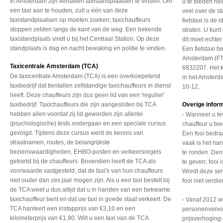
In Amsterdam zijn tientallen taxistandplaatsen te vinden. Om
u te bieden he
een taxi aan te houden, zult u één van deze
veel over de st
taxistandplaatsen op moeten zoeken; taxichauffeurs
fietstaxi is d
stoppen zelden langs de kant van de weg. Een bekende
straten. U kunt 
taxistandplaats vindt u bij het Centraal Station. Op deze
dit moet echte
standplaats is dag en nacht bewaking en politie te vinden.
Een fietstaxi b
Amsterdam (FT
Taxicentrale Amsterdam (TCA)
6832207. Het k
De taxicentrale Amsterdam (TCA) is een overkoepelend
in het Amster
taxibedrijf dat tientallen zelfstandige taxichauffeurs in dienst
10-12.
heeft. Deze chauffeurs zijn dus geen lid van een 'regulier'
taxibedrijf. Taxichauffeurs die zijn aangesloten bij TCA
Overige infor
hebben allen voordat zij lid geworden zijn allerlei
- Wanneer u te
(psychologische) tests ondergaan en een speciale cursus
chauffeur u bie
gevolgd. Tijdens deze cursus werd de kennis van
Een fooi bedra
straatnamen, routes, de belangrijkste
vaak is het ha
bezienswaardigheden, EHBO-posten en verkeersregels
te ronden. Denk
getoetst bij de chauffeurs. Bovendien heeft de TCA als
te geven; fooi 
voorwaarde vastgesteld, dat de taxi's van hun chauffeurs
Wordt deze ser
niet ouder dan zes jaar mogen zijn. Als u een taxi bestelt bij
fooi niet verdi
de TCA weet u dus altijd dat u in handen van een bekwame
taxichauffeur bent en dat uw taxi in goede staat verkeert. De
- Vanaf 2012 w
TCA hanteert een instapprijs van €3,10 en een
personenvervoe
kilometerprijs van €1,90. Wilt u een taxi van de TCA
prijsverhoging