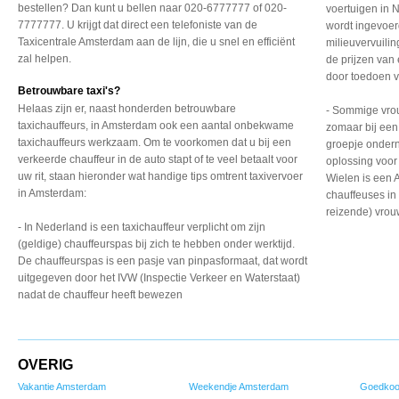
bestellen? Dan kunt u bellen naar 020-6777777 of 020-
voertuigen in 
7777777. U krijgt dat direct een telefoniste van de
wordt ingevoer
Taxicentrale Amsterdam aan de lijn, die u snel en efficiënt
milieuvervuili
zal helpen.
de prijzen van
door toedoen v
Betrouwbare taxi's?
Helaas zijn er, naast honderden betrouwbare
- Sommige vrou
taxichauffeurs, in Amsterdam ook een aantal onbekwame
zomaar bij een
taxichauffeurs werkzaam. Om te voorkomen dat u bij een
groepje onder
verkeerde chauffeur in de auto stapt of te veel betaalt voor
oplossing voor
uw rit, staan hieronder wat handige tips omtrent taxivervoer
Wielen is een A
in Amsterdam:
chauffeuses in d
reizende) vro
- In Nederland is een taxichauffeur
verplicht om zijn
(geldige)
chauffeurspas bij zich
te hebben onder werktijd.
De chauffeurspas is een
pasje van pinpasformaat,
dat wordt
uitgegeven door
het IVW (Inspectie Verkeer
en Waterstaat)
nadat de
chauffeur heeft bewezen
OVERIG
Vakantie Amsterdam
Weekendje Amsterdam
Goedkoo