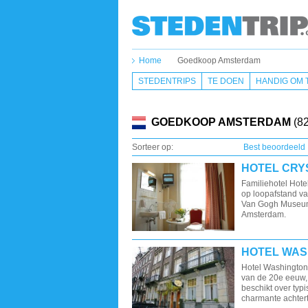
Home
Goedkoop Amsterdam
STEDENTRIPS
TE DOEN
HANDIG OM 
GOEDKOOP AMSTERDAM
(82
Sorteer op:
Best beoordeeld
HOTEL CRY
Familiehotel Hotel
op loopafstand va
Van Gogh Museum,
Amsterdam.
HOTEL WAS
Hotel Washington 
van de 20e eeuw,
beschikt over ty
charmante achtert