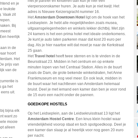
met je partner en kinderen dan kun je hier een
htend en je
vierpersoonskamer huren. Je auto kun je niet kwijt. Het
e leukste
adres is Nieuwe Keizersgracht nummer 16.
. Vaak zit
Het
Amsterdam Downtown Hotel
ligt om de hoek van het
grepen.
Leidseplein. Je hebt alle mogelijkheden zoals musea,
aken. Bij
uitgaansgelegenheden en winkels lekker dichtbij. Met zijn
n meest
24 kamers is het een prima hotel met ideale onderkomens.
en heerlijk
Je kunt je auto laten parkeren maar dat kost 20 euro per
dag. Als je hier naartoe wilt dat moet je naar de Kerkstraat
 aan in de
25 gaan.
Daar hoort
Het
Travel hotel
heeft twee sterren en is te vinden in de
sterdam. Het
Beursstraat 23. Midden in het centrum en op enkele
De prijs van
minuten lopen van het Centraal Station. Alles in de buurt
ijk van de
zoals de Dam, de grote bekende winkelstraten, het Anne
Frankmuseum en nog veel meer. En ook leuk, midden in
urrentie is
de buurt waar het nachtleven van Amsterdam helemaal
s ga het
bruist. Deel je met iemand een kamer dan ben je voor rond
eens uit.
de 15 euro een nacht onder de pannen.
GOEDKOPE HOSTELS
bij bijna elk
Op het Leidseplein, aan de Leidsekruisstraat 13 ligt het
ant want zo
Amsterdam Hostel Centre
. Een knus klein hostel waar
 hele mooie
vriendelijkheid voorop staat en toch spotgoedkoop. Deel je
opt alleen
een kamer dan slaap je al heerlijk voor nog geen 20 euro
per nacht.