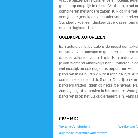
Wat de prijzen betreft zijn er vele mogelijkhed
goedkoop mogelijk te reizen. Vaak kun je het 
combineren met andere zaken. Kijk op internet e
voor jou de goedkoopste manier van treinreize
Standaard kost een dagkaart 2de klasse rond 
en een dagkaart 1ste
GOEDKOPE AUTOREIZEN
Een autoreis met de auto
is de meest gemakkel
om van onze hoofdstad
te genieten. Het grote
v
dat je je
volledige vrijheid hebt.
Een ander voor
je van niemand afhankelijk
bent. Parkeren is ec
wel moeilijk en ook
nog eens peperduur. Een
u
parkeren in de
buitenwijk kost rond de
2,20 euro
centrum
kost dit rond de 5 euro.
De prijzen van
parkeergarages
liggen op hetzelfde niveau.
Pa
zondag is
gratis behalve in het
centrum. Waar je
parkeren is op het
Buikslotermeerplein. Vanda
OVERIG
Vakantie Amsterdam
Weekendje 
Algemene informatie Amsterdam