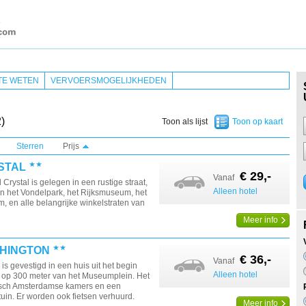
TE WETEN
VERVOERSMOGELIJKHEDEN
)
Toon als lijst
Toon op kaart
Sterren
Prijs
STAL
€ 29,-
Vanaf
 Crystal is gelegen in een rustige straat,
Alleen hotel
n het Vondelpark, het Rijksmuseum, het
 en alle belangrijke winkelstraten van
Meer info
HINGTON
€ 36,-
Vanaf
is gevestigd in een huis uit het begin
Alleen hotel
 op 300 meter van het Museumplein. Het
pisch Amsterdamse kamers en een
uin. Er worden ook fietsen verhuurd.
Meer info