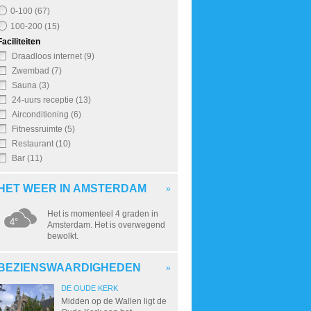
0-100 (67)
100-200 (15)
Faciliteiten
Draadloos internet (9)
Zwembad (7)
Sauna (3)
24-uurs receptie (13)
Airconditioning (6)
Fitnessruimte (5)
Restaurant (10)
Bar (11)
HET WEER IN AMSTERDAM
»
Het is momenteel 4 graden in
4°
Amsterdam. Het is overwegend
bewolkt.
BEZIENSWAARDIGHEDEN
»
DE OUDE KERK
Midden op de Wallen ligt de