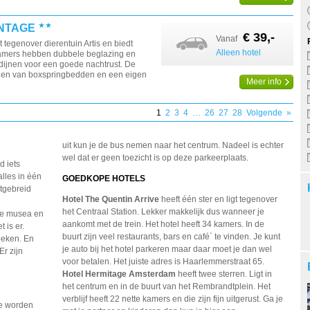
NTAGE
€ 39,-
Vanaf
t tegenover dierentuin Artis en biedt
Alleen hotel
 kamers hebben dubbele beglazing en
dijnen voor een goede nachtrust. De
zien van boxspringbedden en een eigen
Meer info
1
2
3
4
…
26
27
28
Volgende
»
uit kun je de bus nemen naar het centrum. Nadeel is echter
wel dat er geen toezicht is op deze parkeerplaats.
d iets
alles in één
GOEDKOPE HOTELS
itgebreid
Hotel The Quentin Arrive
heeft één ster en ligt tegenover
het Centraal Station. Lekker makkelijk dus wanneer je
nte musea en
aankomt met de trein. Het hotel heeft 34 kamers. In de
 is er.
buurt zijn veel restaurants, bars en café` te vinden. Je kunt
oeken. En
je auto bij het hotel parkeren maar daar moet je dan wel
Er zijn
voor betalen. Het juiste adres is Haarlemmerstraat 65.
Hotel Hermitage Amsterdam
heeft twee sterren. Ligt in
het centrum en in de buurt van het Rembrandtplein. Het
verblijf heeft 22 nette kamers en die zijn fijn uitgerust. Ga je
e worden