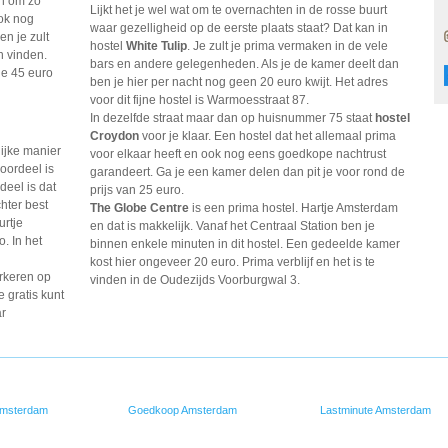
en om zo
Lijkt het je wel wat om te overnachten in de rosse buurt
ook nog
waar gezelligheid op de eerste plaats staat? Dat kan in
n je zult
hostel
White Tulip
. Je zult je prima vermaken in de vele
n vinden.
bars en andere gelegenheden. Als je de kamer deelt dan
de 45 euro
ben je hier per nacht nog geen 20 euro kwijt. Het adres
voor dit fijne hostel is Warmoesstraat 87.
In dezelfde straat maar dan op huisnummer 75 staat
hostel
Croydon
voor je klaar. Een hostel dat het allemaal prima
ijke
manier
voor elkaar heeft en ook nog eens goedkope nachtrust
oordeel is
garandeert. Ga je een kamer delen dan pit je voor rond de
deel is
dat
prijs van 25 euro.
hter
best
The Globe Centre
is een prima hostel. Hartje Amsterdam
urtje
en dat is makkelijk. Vanaf het Centraal Station ben je
. In het
binnen enkele minuten in dit hostel. Een gedeelde kamer
kost hier ongeveer 20 euro. Prima verblijf en het is te
rkeren op
vinden in de Oudezijds Voorburgwal 3.
 gratis
kunt
ar
Amsterdam
Goedkoop Amsterdam
Lastminute Amsterdam