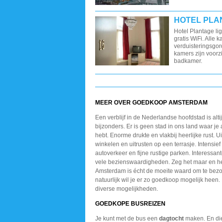
HOTEL PLA
Hotel Plantage lig
gratis WiFi. Alle
verduisteringsgor
kamers zijn voor
badkamer.
MEER OVER GOEDKOOP AMSTERDAM
Een verblijf in de Nederlandse hoofdstad is altij
bijzonders. Er is geen stad in ons land waar je 
hebt. Enorme drukte en vlakbij heerlijke rust. U
winkelen en uitrusten op een terrasje. Intensief
autoverkeer en fijne rustige parken. Interessa
vele bezienswaardigheden. Zeg het maar en het
Amsterdam is écht de moeite waard om te bez
natuurlijk wil je er zo goedkoop mogelijk heen. 
diverse mogelijkheden.
GOEDKOPE BUSREIZEN
Je kunt met de bus een
dagtocht
maken. En di