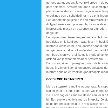
genoeg aangeboden. Je vertrekt vroeg in de oc
gaat helemaal `Amsterdam` doen. Je komt op d
plekjes in de stad en `s avonds ga je weer terug
er ook nog een afscheidsdiner in de prijs inbe
Een andere mogelijkheid is een
excursiereis
m
dit type busreis kom je alleen bij de mooiste e
interessante musea en bezienswaardigheden. E
dagje uit!
Een optie is een
tweedaagse busreis
. Je komt
hoofdstad en je kunt doen waar je zin in hebt. 
uiteraard winkelen bij, nou, dat kan hoor in Am
aangename is dat je ook in de stad overnacht. 
een busreis en wat erbij komt, is mede afhankel
afstand van je woonplaats naar Amsterdam.
De busreisprijzen zijn erg laag want de busconc
hoog. Er zijn echt tientallen busorganisaties du
internet eens op en zoek de goedkoopste maar 
GOEDKOPE TREINREIZEN
Met de
stoptrein
vanuit je woonplaats. Je stopt 
station waar je langs komt. Is best wel interess
zie je ook nog eens andere stations en, er zijn
bij. Een snellere optie is met de
intercity
. Je st
bij de grotere stations dus je reist wel sneller.