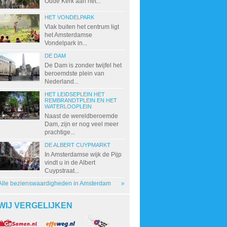
Oude Kerk aan het...
HET VONDELPARK
Vlak buiten het centrum ligt
het Amsterdamse
Vondelpark in...
DE DAM
De Dam is zonder twijfel het
beroemdste plein van
Nederland...
HET LEIDSEPLEIN HET
REMBRANDTPLEIN EN HET
WATERLOOPLEIN
Naast de wereldberoemde
Dam, zijn er nog veel meer
prachtige...
DE ALBERT CUYPMARKT
In Amsterdamse wijk de Pijp
vindt u in de Albert
Cuypstraat...
Alle bezienswaardigheden in Amsterdam
»
WIJ VERGELIJKEN