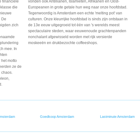
 financiële
vonden ook Antillianen, Islamieten, Afrikanen en Oost-
klasse die
Europeanen in grote getale hun weg naar onze hoofdstad.
 nieuwe
Tegenwoordig is Amsterdam een echte 'melting pot' van
.
De
culturen. Onze kleurrijke hoofdstad is sinds zijn ontstaan in
nigden
zich
de 13e eeuw uitgegroeid tot één van 's werelds meest
spectaculaire steden, waar eeuwenoude grachtenpanden
genaamde
nonchalant afgewisseld worden met rijk versierde
 plundering
moskeeën en drukbezochte coffeeshops.
ch mee. In
hten
het motto
eerden ze de
 chaos.
leon,
d.
Amsterdam
Goedkoop Amsterdam
Lastminute Amsterdam