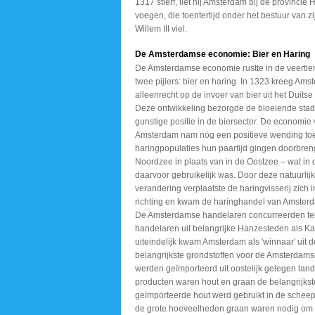
1317 stierf, liet hij Amsterdam bij de provincie 
voegen, die toentertijd onder het bestuur van zi
Willem III viel.
De Amsterdamse economie: Bier en Haring
De Amsterdamse economie rustte in de veerti
twee pijlers: bier en haring. In 1323 kreeg Ams
alleenrecht op de invoer van bier uit het Duits
Deze ontwikkeling bezorgde de bloeiende sta
gunstige positie in de biersector. De economie
Amsterdam nam nóg een positieve wending toe
haringpopulaties hun paartijd gingen doorbren
Noordzee in plaats van in de Oostzee – wat in 
daarvoor gebruikelijk was. Door deze natuurlij
verandering verplaatste de haringvisserij zich i
richting en kwam de haringhandel van Amsterda
De Amsterdamse handelaren concurreerden fe
handelaren uit belangrijke Hanzesteden als 
uiteindelijk kwam Amsterdam als 'winnaar' uit 
belangrijkste grondstoffen voor de Amsterdams
werden geïmporteerd uit oostelijk gelegen lan
producten waren hout en graan de belangrijkst
geïmporteerde hout werd gebruikt in de sche
de grote hoeveelheden graan waren nodig om 