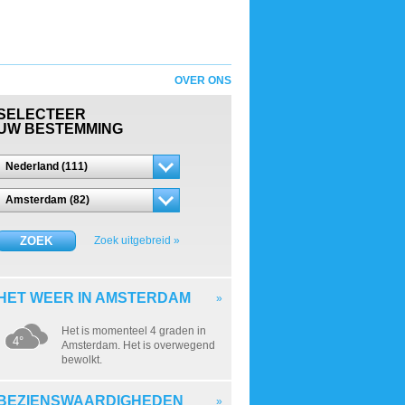
OVER ONS
SELECTEER
UW BESTEMMING
Nederland (111)
Amsterdam (82)
ZOEK
Zoek uitgebreid »
HET WEER IN AMSTERDAM
»
Het is momenteel 4 graden in
4°
Amsterdam. Het is overwegend
bewolkt.
BEZIENSWAARDIGHEDEN
»