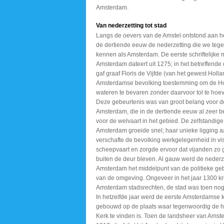
Amsterdam.
Van nederzetting tot stad
Langs de oevers van de Amstel ontstond aan h
de dertiende eeuw de nederzetting die we teg
kennen als Amsterdam. De eerste schriftelijke 
Amsterdam dateert uit 1275; in het betreffend
gaf graaf Floris de Vijfde (van het gewest Holla
Amsterdamse bevolking toestemming om de H
wateren te bevaren zonder daarvoor tol te hoe
Deze gebeurtenis was van groot belang voor de 
Amsterdam, die in de dertiende eeuw al zeer b
voor de welvaart in het gebied. De zelfstandige
Amsterdam groeide snel; haar unieke ligging a
verschafte de bevolking werkgelegenheid in vis
scheepvaart en zorgde ervoor dat vijanden zo 
buiten de deur bleven. Al gauw werd de nederz
Amsterdam het middelpunt van de politieke ge
van de omgeving. Ongeveer in het jaar 1300 k
Amsterdam stadsrechten, de stad was toen no
In hetzelfde jaar werd de eerste Amsterdamse 
gebouwd op de plaats waar tegenwoordig de 
Kerk te vinden is. Toen de landsheer van Amst