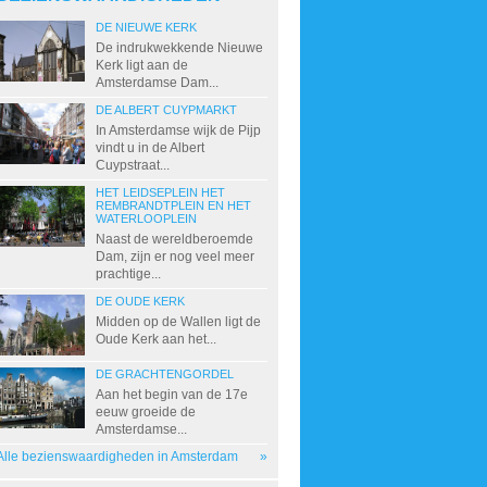
DE NIEUWE KERK
De indrukwekkende Nieuwe
Kerk ligt aan de
Amsterdamse Dam...
DE ALBERT CUYPMARKT
In Amsterdamse wijk de Pijp
vindt u in de Albert
Cuypstraat...
HET LEIDSEPLEIN HET
REMBRANDTPLEIN EN HET
WATERLOOPLEIN
Naast de wereldberoemde
Dam, zijn er nog veel meer
prachtige...
DE OUDE KERK
Midden op de Wallen ligt de
Oude Kerk aan het...
DE GRACHTENGORDEL
Aan het begin van de 17e
eeuw groeide de
Amsterdamse...
Alle bezienswaardigheden in Amsterdam
»