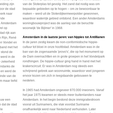
eiding zijn
van de Sloterplas tot gevolg. Het zand dat nodig was om
oor de stad
bepaalde gebieden op te hogen – om ze bewoonbaar te
kerk naar
maken – werd uit de Sloterdijkermeerpolder gewonnen,
ende
waardoor waterrijk gebied ontstond. Een ander Amsterdams
e Amsterdam
woningbouwproject was de aanleg van de beruchte
wel op
woonwijk 'de Bijlmer' in 1968.
stad rijk aan
Amsterdam in de laatste jaren: van hippies tot Antillianen
n Rijn, René
In de jaren zestig kwam de non-conformistische hippie-
den Vondel en
cultuur tot bloei in onze hoofdstad. Amsterdam was in de
 band met het
ban van de zogenaamde 'provo's', die op het monument op
 stond de
de Dam overnachtten en in grote groepen in het Vondelpark
 werd in de
rondhingen. De hippie-cultuur ging hand in hand met het
e zekerheid
krakerscircuit. Er was in Amsterdam nog steeds een
ondanks de
schrijnend gebrek aan woonruimte, waardoor veel jongeren
s en werd de
ervoor kozen om zich in leegstaande gebouwen te
einde van de
nestelen.
m maar liefst
In 1965 had Amsterdam ongeveer 870.000 inwoners. Vanaf
het jaar 1975 kwamen er steeds meer buitenlanders naar
euw een
Amsterdam. In het begin bestond deze immigratiestroom
e dat
de stad
vooral uit Surinamers, die vlak voordat Suriname
le
onafhankelijk werd naar Nederland verhuisden. Later