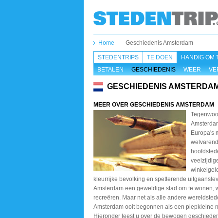
Home
Geschiedenis Amsterdam
STEDENTRIPS
TE DOEN
HANDIG OM 
BETALEN
GESCHIEDENIS
WEER
VE
GESCHIEDENIS AMSTERDA
MEER OVER GESCHIEDENIS AMSTERDAM
Tegenwoo
Amsterda
Europa's 
welvaren
hoofdsted
veelzijdi
winkelgel
kleurrijke bevolking en spetterende uitgaanslev
Amsterdam een geweldige stad om te wonen, 
recreëren. Maar net als alle andere wereldsted
Amsterdam ooit begonnen als een piepkleine n
Hieronder leest u over de bewogen geschiede