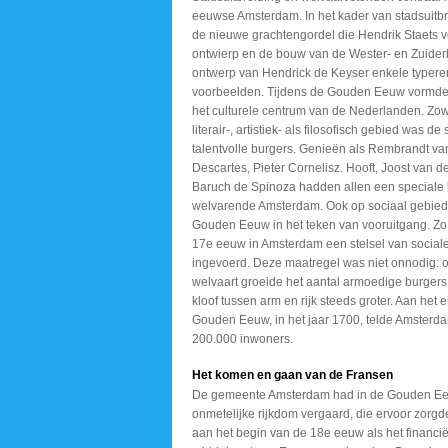
eeuwse Amsterdam. In het kader van stadsuitbr
de nieuwe grachtengordel die Hendrik Staets v
ontwierp en de bouw van de Wester- en Zuider
ontwerp van Hendrick de Keyser enkele typer
voorbeelden. Tijdens de Gouden Eeuw vormd
het culturele centrum van de Nederlanden. Zo
literair-, artistiek- als filosofisch gebied was de 
talentvolle burgers. Genieën als Rembrandt va
Descartes, Pieter Cornelisz. Hooft, Joost van 
Baruch de Spinoza hadden allen een speciale
welvarende Amsterdam. Ook op sociaal gebied
Gouden Eeuw in het teken van vooruitgang. Zo
17e eeuw in Amsterdam een stelsel van social
ingevoerd. Deze maatregel was niet onnodig: 
welvaart groeide het aantal armoedige burger
kloof tussen arm en rijk steeds groter. Aan het 
Gouden Eeuw, in het jaar 1700, telde Amsterda
200.000 inwoners.
Het komen en gaan van de Fransen
De gemeente Amsterdam had
in de Gouden E
onmetelijke rijkdom vergaard,
die ervoor zorgd
aan het begin
van de 18e eeuw als het
financië