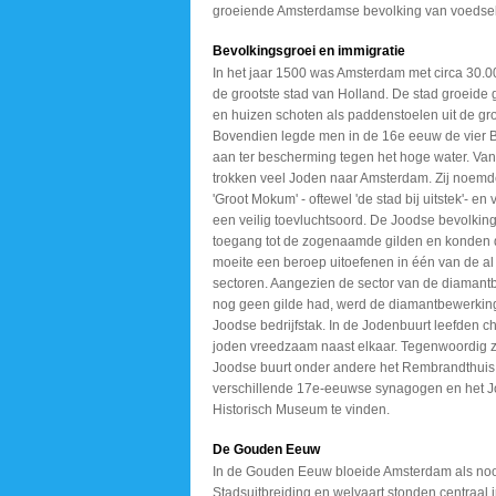
groeiende Amsterdamse bevolking van voedsel 
Bevolkingsgroei en immigratie
In het jaar 1500 was Amsterdam met circa 30.
de grootste stad van Holland. De stad groeide
en huizen schoten als paddenstoelen uit de gr
Bovendien legde men in de 16e eeuw de vier 
aan ter bescherming tegen het hoge water. Va
trokken veel Joden naar Amsterdam. Zij noem
'Groot Mokum' - oftewel 'de stad bij uitstek'- en
een veilig toevluchtsoord. De Joodse bevolkin
toegang tot de zogenaamde gilden en konden 
moeite een beroep uitoefenen in één van de a
sectoren. Aangezien de sector van de diamant
nog geen gilde had, werd de diamantbewerkin
Joodse bedrijfstak. In de Jodenbuurt leefden c
joden vreedzaam naast elkaar. Tegenwoordig zi
Joodse buurt onder andere het Rembrandthuis
verschillende 17e-eeuwse synagogen en het 
Historisch Museum te vinden.
De Gouden Eeuw
In de Gouden Eeuw bloeide Amsterdam als nooi
Stadsuitbreiding en welvaart stonden centraal i