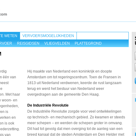
TE WETEN
VERVOERSMOGELIJKHEDEN
RVOER
REISGIDSEN
VLIEGVELDEN
PLATTEGROND
M
rdig
Hij maakte van Nederland een koninkrijk en doopte
m één van
Amsterdam om tot regeringscentrum. Toen de Fransen in
meest
1813 uit Nederland verdwenen, keerde de rust langzaam
de
terug en werd het bestuur van Nederland weer
en. Met haar
overgedragen aan de gemeente Den Haag.
ge woon- en
De Industriële Revolutie
egenheden,
De Industriële Revolutie zorgde voor veel ontwikkelingen
en is
op technisch- en mechanisch gebied. Zo kwamen er steeds
werken en
meer schepen – en werden de schepen groter in omvang.
en is ook
Dit had tot gevolg dat men overging tot de aanleg van een
ederzetting.
breed kanaal dat de steden Amsterdam en Den Helder met
nis van