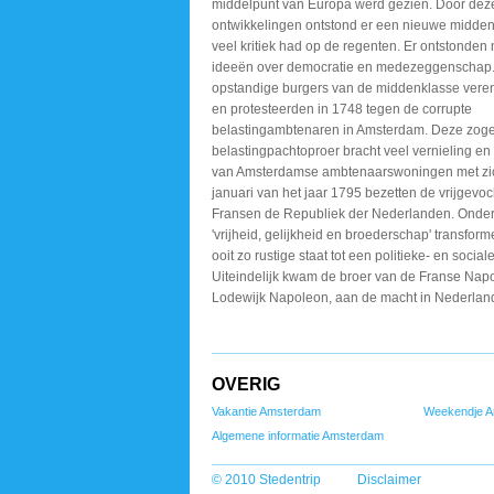
middelpunt
van Europa werd gezien.
Door deze
ontwikkelingen
ontstond er een nieuwe
midden
veel
kritiek had op de regenten.
Er ontstonden
ideeën
over democratie en medezeggenschap
opstandige burgers
van de middenklasse vere
en protesteerden
in 1748 tegen de corrupte
belastingambtenaren in
Amsterdam. Deze zo
belastingpachtoproer bracht
veel vernieling en
van Amsterdamse ambtenaarswoningen
met zi
januari
van het jaar 1795 bezetten
de vrijgevoc
Fransen
de Republiek der Nederlanden.
Onder 
'vrijheid,
gelijkheid en broederschap'
transform
ooit zo rustige staat
tot een politieke- en
sociale
Uiteindelijk
kwam de broer van de Franse
Napo
Lodewijk Napoleon,
aan de macht in Nederlan
OVERIG
Vakantie Amsterdam
Weekendje 
Algemene informatie Amsterdam
© 2010 Stedentrip
Disclaimer