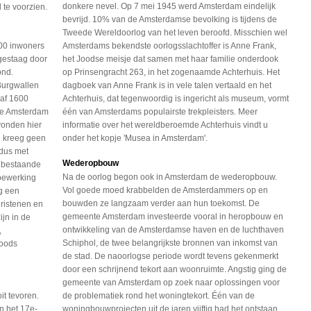
donkere nevel. Op 7 mei 1945 werd Amsterdam eindelijk
te voorzien.
bevrijd. 10% van de Amsterdamse bevolking is tijdens de
Tweede Wereldoorlog van het leven beroofd. Misschien wel
000 inwoners
Amsterdams bekendste oorlogsslachtoffer is Anne Frank,
 gestaag door
het Joodse meisje dat samen met haar familie onderdook
ond.
op Prinsengracht 263, in het zogenaamde Achterhuis. Het
Burgwallen
dagboek van Anne Frank is in vele talen vertaald en het
naf 1600
Achterhuis, dat tegenwoordig is ingericht als museum, vormt
de Amsterdam
één van Amsterdams populairste trekpleisters. Meer
 vonden hier
informatie over het wereldberoemde Achterhuis vindt u
g kreeg geen
onder het kopje 'Musea in Amsterdam'.
dus met
Wederopbouw
l bestaande
Na de oorlog begon ook in Amsterdam de wederopbouw.
bewerking
Vol goede moed krabbelden de Amsterdammers op en
g een
bouwden ze langzaam verder aan hun toekomst. De
hristenen en
gemeente Amsterdam investeerde vooral in heropbouw en
jn in de
ontwikkeling van de Amsterdamse haven en de luchthaven
,
Schiphol, de twee belangrijkste bronnen van inkomst van
Joods
de stad. De naoorlogse periode wordt tevens gekenmerkt
door een schrijnend tekort aan woonruimte. Angstig ging de
gemeente van Amsterdam op zoek naar oplossingen voor
t tevoren.
de problematiek rond het woningtekort. Één van de
n het 17e-
woningbouwprojecten uit de jaren vijftig had het ontstaan