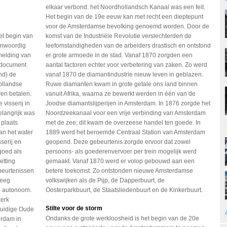
elkaar verbond: het Noordhollandsch Kanaal was een feit.
Het begin van de 19e eeuw kan met recht een dieptepunt
voor de Amsterdamse bevolking genoemd worden. Door de
et begin van
komst van de Industriële Revolutie verslechterden de
enwoordig
leefomstandigheden van de arbeiders drastisch en ontstond
melding van
er grote armoede in de stad. Vanaf 1870 zorgden een
e document
aantal factoren echter voor verbetering van zaken. Zo werd
nd) de
vanaf 1870 de diamantindustrie nieuw leven in geblazen.
ollandse
Ruwe diamanten kwam in grote getale ons land binnen
ven betalen.
vanuit Afrika, waarna ze bewerkt werden in één van de
visserij in
Joodse diamantslijperijen in Amsterdam. In 1876 zorgde het
elangrijk was
Noordzeekanaal voor een vrije verbinding van Amsterdam
 plaats
met de zee; dit kwam de overzeese handel ten goede. In
an het water
1889 werd het beroemde Centraal Station van Amsterdam
serij en
geopend. Deze gebeurtenis zorgde ervoor dat zowel
goed als
persoons- als goederenvervoer per trein mogelijk werd
etting
gemaakt. Vanaf 1870 werd er volop gebouwd aan een
beurtenissen
betere toekomst. Zo ontstonden nieuwe Amsterdamse
reeg
volkswijken als de Pijp, de Dapperbuurt, de
g autonoom.
Oosterparkbuurt, de Staatsliedenbuurt en de Kinkerbuurt.
kerk
Stilte voor de storm
huidige Oude
Ondanks de grote werkloosheid is het begin van de 20e
erdam in