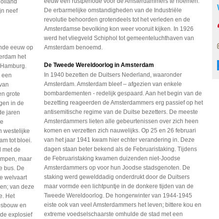
eeuw een rustperiode voor de Amsterdammers te noemen.
Holland
De erbarmelijke omstandigheden van de Industriële
jn neef
revolutie behoorden grotendeels tot het verleden en de
Amsterdamse bevolking kon weer vooruit kijken. In 1926
werd het vliegveld Schiphol tot gemeenteluchthaven van
ende eeuw op
Amsterdam benoemd.
terdam het
De Tweede Wereldoorlog in Amsterdam
e Hamburg.
In 1940 bezetten de Duitsers Nederland, waaronder
d een
Amsterdam. Amsterdam bleef – afgezien van enkele
 van
bombardementen - redelijk gespaard. Aan het begin van de
n grote
bezetting reageerden de Amsterdammers erg passief op het
gen in de
antisemitische regime van de Duitse bezetters. De meeste
de jaren
Amsterdammers lieten alle gebeurtenissen over zich heen
ke
komen en verzetten zich nauwelijks. Op 25 en 26 februari
n westelijke
van het jaar 1941 kwam hier echter verandering in. Deze
m tot bloei.
dagen staan beter bekend als de Februaristaking. Tijdens
l met de
de Februaristaking kwamen duizenden niet-Joodse
Kampen, maar
Amsterdammers op voor hun Joodse stadsgenoten. De
de bus. De
staking werd gewelddadig onderdrukt door de Duitsers
e welvaart
maar vormde een lichtpuntje in de donkere tijden van de
den; van deze
Tweede Wereldoorlog. De hongerwinter van 1944-1945
e. Het
eiste ook van veel Amsterdammers het leven; bittere kou en
epsbouw en
extreme voedselschaarste omhulde de stad met een
de explosief