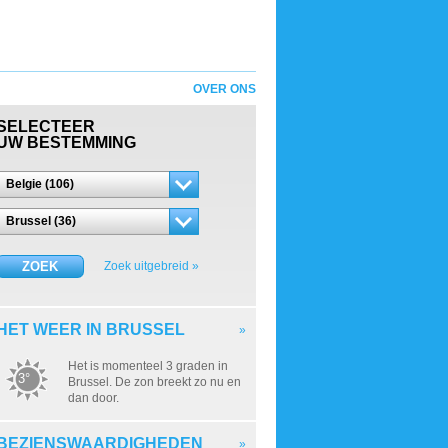
OVER ONS
SELECTEER
UW BESTEMMING
Belgie (106)
Brussel (36)
ZOEK
Zoek uitgebreid »
HET WEER IN BRUSSEL
»
Het is momenteel 3 graden in
3°
Brussel. De zon breekt zo nu en
dan door.
BEZIENSWAARDIGHEDEN
»