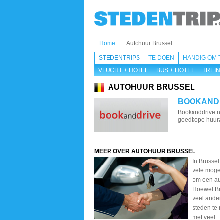
Home
Autohuur Brussel
STEDENTRIPS
TE DOEN
HANDIG OM 
VLUCHT + HOTEL
BUS + HOTEL
TREIN
AUTOHUUR BRUSSEL
BOOKAND
Bookanddrive.nl
goedkope huurau
MEER OVER AUTOHUUR BRUSSEL
In Brusse
vele moge
om een au
Hoewel Br
veel ande
steden te
met veel