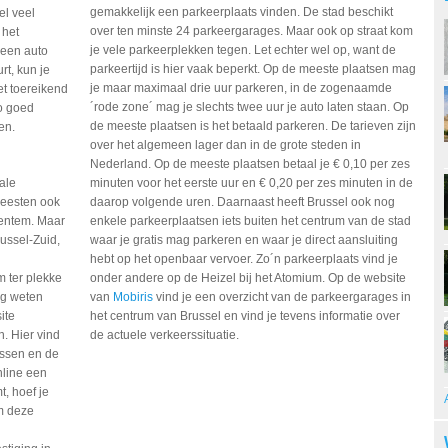
gemakkelijk een parkeerplaats vinden. De stad beschikt
el veel
over ten minste 24 parkeergarages. Maar ook op straat kom
 het
je vele parkeerplekken tegen. Let echter wel op, want de
 een auto
parkeertijd is hier vaak beperkt. Op de meeste plaatsen mag
rt, kun je
je maar maximaal drie uur parkeren, in de zogenaamde
et toereikend
´rode zone´ mag je slechts twee uur je auto laten staan. Op
zo goed
de meeste plaatsen is het betaald parkeren. De tarieven zijn
en.
over het algemeen lager dan in de grote steden in
Nederland. Op de meeste plaatsen betaal je € 0,10 per zes
ale
minuten voor het eerste uur en € 0,20 per zes minuten in de
meesten ook
daarop volgende uren. Daarnaast heeft Brussel ook nog
ventem. Maar
enkele parkeerplaatsen iets buiten het centrum van de stad
russel-Zuid,
waar je gratis mag parkeren en waar je direct aansluiting
hebt op het openbaar vervoer. Zo´n parkeerplaats vind je
m ter plekke
onder andere op de Heizel bij het Atomium. Op de website
ag weten
van
Mobiris
vind je een overzicht van de parkeergarages in
ite
het centrum van Brussel en vind je tevens informatie over
. Hier vind
de actuele verkeerssituatie.
lassen en de
nline een
, hoef je
om deze