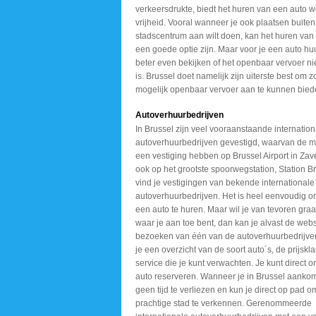
verkeersdrukte, biedt het huren van een auto w
vrijheid. Vooral wanneer je ook plaatsen buiten
stadscentrum aan wilt doen, kan het huren van
een goede optie zijn. Maar voor je een auto huu
beter even bekijken of het openbaar vervoer ni
is. Brussel doet namelijk zijn uiterste best om 
mogelijk openbaar vervoer aan te kunnen bied
Autoverhuurbedrijven
In Brussel zijn veel vooraanstaande internation
autoverhuurbedrijven gevestigd, waarvan de 
een vestiging hebben op Brussel Airport in Za
ook op het grootste spoorwegstation, Station B
vind je vestigingen van bekende internationale
autoverhuurbedrijven. Het is heel eenvoudig o
een auto te huren. Maar wil je van tevoren gra
waar je aan toe bent, dan kan je alvast de webs
bezoeken van één van de autoverhuurbedrijven
je een overzicht van de soort auto´s, de prijsk
service die je kunt verwachten. Je kunt direct o
auto reserveren. Wanneer je in Brussel aankomt
geen tijd te verliezen en kun je direct op pad 
prachtige stad te verkennen. Gerenommeerde