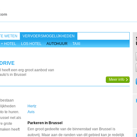
TE WETEN
VERVOERSMOGELIJKHEDEN
 + HOTEL
LOS HOTEL
AUTOHUUR
TAXI
DRIVE
 heeft een erg groot aanbod van
to's in Brussel
Meer info
l bestaan
lijkheden
Hertz
to te huren.
Avis
ussel net als
Parkeren in Brussel
re grote
Een groot gedeelte van de binnenstad van Brussel is
 maken heeft
autovrij. Maar aan de randen van dit gebied kan je redelijk