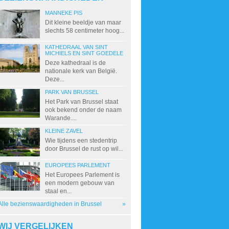
MANNEKE PIS
Dit kleine beeldje van maar
slechts 58 centimeter hoog...
KATHEDRAAL VAN SINT
MICHIELS EN SINT GOEDELE
Deze kathedraal is de
nationale kerk van België.
Deze...
PARK VAN BRUSSEL
Het Park van Brussel staat
ook bekend onder de naam
Warande....
KLEINE ZAVEL
Wie tijdens een stedentrip
door Brussel de rust op wil...
EUROPEES PARLEMENT
Het Europees Parlement is
een modern gebouw van
staal en...
Alle bezienswaardigheden in Brussel
»
WIJ VERGELIJKEN