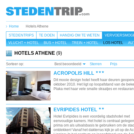
Home
Hotels Athene
STEDENTRIPS
TE DOEN
HANDIG OM TE WETEN
VERVOERSMOGE
VLUCHT + HOTEL
BUS + HOTEL
TREIN + HOTEL
LOS HOTEL
AU
HOTELS ATHENE
(9)
Sorteer op:
Best beoordeeld
Sterren
Prijs
ACROPOLIS HILL
Dit mooie design hotel heeft haar deuren geopen
oktober 2010. Het ligt op loopafstand van de bek
Plaka met haar vele smalle straatjes en restaurants
EVRIPIDES HOTEL
Hotel Evripides is een voordelig stadshotel met
eenvoudige kamers. Het hotel is centraal gelegen
prima om als uitvalsbasis te gebruiken om de sta
ontdekken! Vanaf het dakterras kijk je uit op de Ac