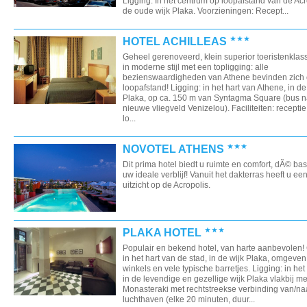
Ligging: In het centrum op loopafstand van de Acr
de oude wijk Plaka. Voorzieningen: Recept...
HOTEL ACHILLEAS
Geheel gerenoveerd, klein superior toeristenklas
in moderne stijl met een topligging: alle
bezienswaardigheden van Athene bevinden zich
loopafstand! Ligging: in het hart van Athene, in de
Plaka, op ca. 150 m van Syntagma Square (bus n
nieuwe vliegveld Venizelou). Faciliteiten: receptie
lo...
NOVOTEL ATHENS
Dit prima hotel biedt u ruimte en comfort, dÃ© bas
uw ideale verblijf! Vanuit het dakterras heeft u ee
uitzicht op de Acropolis.
PLAKA HOTEL
Populair en bekend hotel, van harte aanbevolen
in het hart van de stad, in de wijk Plaka, omgeve
winkels en vele typische barretjes. Ligging: in het
in de levendige en gezellige wijk Plaka vlakbij me
Monasteraki met rechtstreekse verbinding van/na
luchthaven (elke 20 minuten, duur...