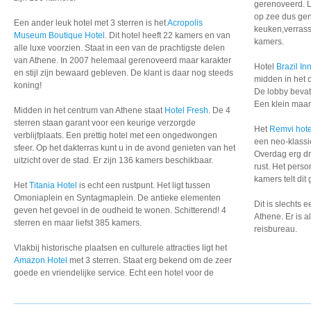
gerenoveerd. Li
op zee dus gen
Een ander leuk hotel met 3 sterren is het
Acropolis
keuken,verrass
Museum Boutique Hotel
. Dit hotel heeft 22 kamers en van
kamers.
alle luxe voorzien. Staat in een van de prachtigste delen
van Athene. In 2007 helemaal gerenoveerd maar karakter
Hotel
Brazil In
en stijl zijn bewaard gebleven. De klant is daar nog steeds
midden in het 
koning!
De lobby bevat
Een klein maar 
Midden in het centrum van Athene staat
Hotel Fresh
. De 4
sterren staan garant voor een keurige verzorgde
Het
Remvi hote
verblijfplaats. Een prettig hotel met een ongedwongen
een neo-klassie
sfeer. Op het dakterras kunt u in de avond genieten van het
Overdag erg dr
uitzicht over de stad. Er zijn 136 kamers beschikbaar.
rust. Het perso
kamers telt dit
Het
Titania Hotel
is echt een rustpunt. Het ligt tussen
Omoniaplein en Syntagmaplein. De antieke elementen
Dit is slechts
geven het gevoel in de oudheid te wonen. Schitterend! 4
Athene. Er is al
sterren en maar liefst 385 kamers.
reisbureau.
Vlakbij historische plaatsen en culturele attracties ligt het
Amazon Hotel
met 3 sterren. Staat erg
bekend om de zeer
goede
en vriendelijke service.
Echt een hotel voor de