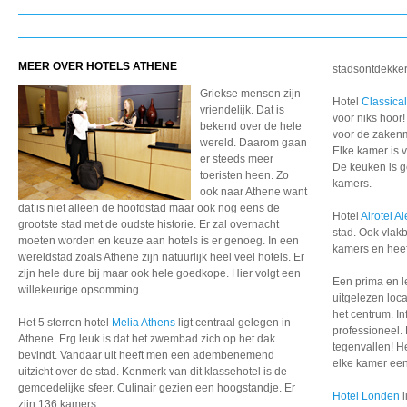
MEER OVER HOTELS ATHENE
stadsontdekker.
Griekse mensen zijn
Hotel
Classica
vriendelijk. Dat is
voor niks hoor!
bekend over de hele
voor de zakenm
wereld. Daarom gaan
Elke kamer is 
er steeds meer
De keuken is g
toeristen heen. Zo
kamers.
ook naar Athene want
dat is niet alleen de hoofdstad maar ook nog eens de
Hotel
Airotel A
grootste stad met de oudste historie. Er zal overnacht
stad. Ook vlakb
moeten worden en keuze aan hotels is er genoeg. In een
kamers en heeft
wereldstad zoals Athene zijn natuurlijk heel veel hotels. Er
zijn hele dure bij maar ook hele goedkope. Hier volgt een
Een prima en l
willekeurige opsomming.
uitgelezen loc
het centrum. In
Het 5 sterren hotel
Melia Athens
ligt centraal gelegen in
professioneel. 
Athene. Erg leuk is dat het zwembad zich op het dak
tegenvallen! He
bevindt. Vandaar uit heeft men een adembenemend
elke kamer een
uitzicht over de stad. Kenmerk van dit klassehotel is de
gemoedelijke sfeer. Culinair gezien een hoogstandje. Er
Hotel Londen
l
zijn 136 kamers.