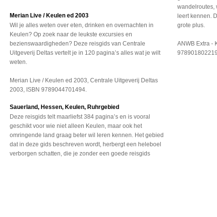
wandelroutes, 
Merian Live / Keulen ed 2003
leert kennen. 
Wil je alles weten over eten, drinken en overnachten in
grote plus.
Keulen? Op zoek naar de leukste excursies en
bezienswaardigheden? Deze reisgids van Centrale
ANWB Extra - 
Uitgeverij Deltas vertelt je in 120 pagina’s alles wat je wilt
978901802219
weten.
Merian Live / Keulen ed 2003, Centrale Uitgeverij Deltas
2003, ISBN 9789044701494.
Sauerland, Hessen, Keulen, Ruhrgebied
Deze reisgids telt maarliefst
384 pagina’s en is vooral
geschikt voor wie niet
alleen Keulen, maar ook
het
omringende land graag
beter wil leren kennen.
Het gebied
dat in deze
gids beschreven wordt,
herbergt een heleboel
verborgen schatten, die
je zonder een goede reisgids