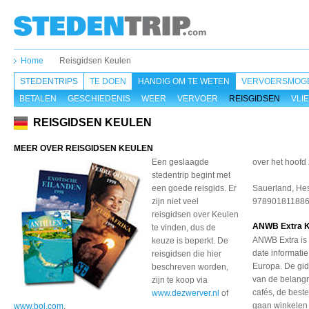
Home
Reisgidsen Keulen
STEDENTRIPS
TE DOEN
HANDIG OM TE WETEN
VERVOERSMOGE
BETALEN
GESCHIEDENIS
WEER
VERVOER
REISGIDSEN
VLI
REISGIDSEN KEULEN
MEER OVER REISGIDSEN KEULEN
Een geslaagde
over het hoofd 
stedentrip begint met
een goede reisgids. Er
Sauerland, He
zijn niet veel
978901811886
reisgidsen over Keulen
ANWB Extra K
te vinden, dus de
ANWB Extra is 
keuze is beperkt. De
date informati
reisgidsen die hier
Europa. De gid
beschreven worden,
van de belangr
zijn te koop via
cafés, de best
www.dezwerver.nl
of
gaan winkelen o
www.bol.com
.