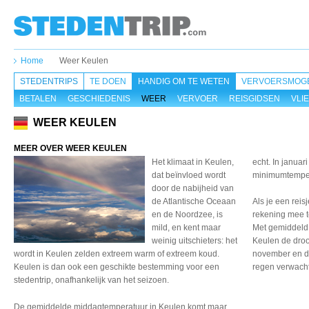
Home
Weer Keulen
STEDENTRIPS
TE DOEN
HANDIG OM TE WETEN
VERVOERSMOGE
BETALEN
GESCHIEDENIS
WEER
VERVOER
REISGIDSEN
VLI
WEER KEULEN
MEER OVER WEER KEULEN
Het klimaat in Keulen,
echt. In januar
dat beïnvloed wordt
minimumtempera
door de nabijheid van
de Atlantische Oceaan
Als je een reis
en de Noordzee, is
rekening mee t
mild, en kent maar
Met gemiddeld 
weinig uitschieters: het
Keulen de droo
wordt in Keulen zelden extreem warm of extreem koud.
november en d
Keulen is dan ook een geschikte bestemming voor een
regen verwach
stedentrip, onafhankelijk van het seizoen.
De gemiddelde middagtemperatuur
in Keulen komt maar