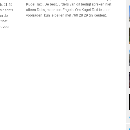
Kugel Taxi. De bestuurders van dit bedrijf spreken niet
ts €1,45.
alleen Duits, maar ook Engels. Om Kugel Taxi te laten
’s nachts
voorraden, kun je bellen met 760 28 29 (in Keulen).
an de
f het
geveer