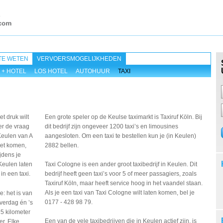
TE WETEN
VERVOERSMOGELIJKHEDEN
 + HOTEL
LOS HOTEL
AUTOHUUR
TAXI
iet druk wilt
Een grote speler op de Keulse taximarkt is Taxiruf Köln. Bij
r de vraag
dit bedrijf zijn ongeveer 1200 taxi’s en limousines
Keulen van A
aangesloten. Om een taxi te bestellen kun je (in Keulen)
et komen,
2882 bellen.
ijdens je
 Keulen laten
Taxi Cologne is een ander groot taxibedrijf in Keulen. Dit
in een taxi.
bedrijf heeft geen taxi’s voor 5 of meer passagiers, zoals
Taxiruf Köln, maar heeft service hoog in het vaandel staan.
Als je een taxi van Taxi Cologne wilt laten komen, bel je
de: het is van
0177 - 428 98 79.
overdag én ’s
 5 kilometer
Een van de vele taxibedrijven die in Keulen actief zijn, is
er. Elke