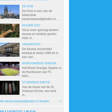
DE DOM
De Dom is een van de
bekendste
bezienswaardigheden in...
KOLNER ZOO
Als je even genoeg kerken,
musea en winkels gezien
hebt, is...
UNIVERSITEIT
De Keulse universiteit
bestaat al sinds 1388 en is
een van...
RHEIN ENERGIE STADION
Het Rhein Energie Stadion is
de thuishaven van FC
Köln....
ST ANDREAS KIRCHE
Aan de bouw van de St.
Andreas Kirche, een kerk
in...
Alle bezienswaardigheden in Keulen
»