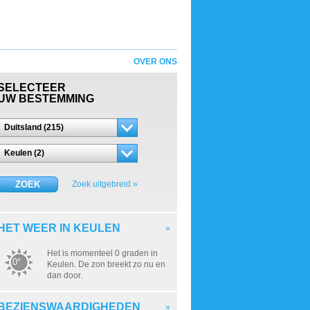
OVER ONS
SELECTEER
UW BESTEMMING
Duitsland (215)
Keulen (2)
ZOEK
Zoek uitgebreid »
HET WEER IN KEULEN
»
Het is momenteel 0 graden in
0°
Keulen. De zon breekt zo nu en
dan door.
BEZIENSWAARDIGHEDEN
»