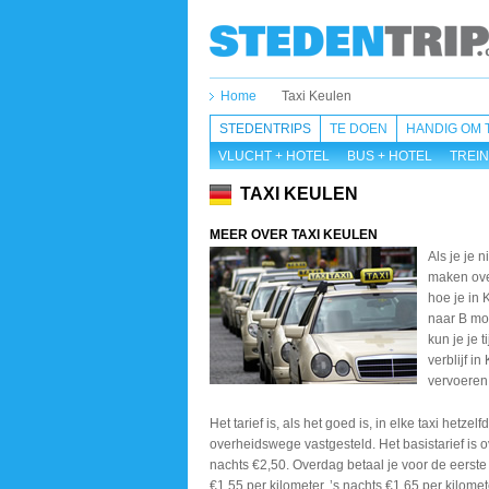
Home
Taxi Keulen
STEDENTRIPS
TE DOEN
HANDIG OM 
VLUCHT + HOTEL
BUS + HOTEL
TREIN
TAXI KEULEN
MEER OVER TAXI KEULEN
Als je je n
maken ove
hoe je in 
naar B mo
kun je je t
verblijf in
vervoeren 
Het tarief is, als het goed is, in elke taxi hetzelf
overheidswege vastgesteld. Het basistarief is 
nachts €2,50. Overdag betaal je voor de eerste
€1,55 per kilometer, ’s nachts €1,65 per kilomet