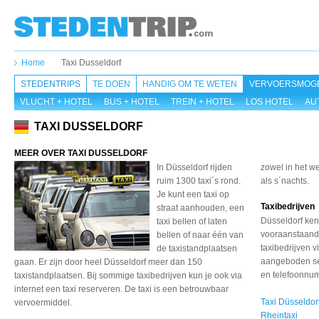
Home
Taxi Dusseldorf
STEDENTRIPS
TE DOEN
HANDIG OM TE WETEN
VERVOERSMOGE
VLUCHT + HOTEL
BUS + HOTEL
TREIN + HOTEL
LOS HOTEL
AU
TAXI DUSSELDORF
MEER OVER TAXI DUSSELDORF
In Düsseldorf rijden
zowel in het 
ruim 1300 taxi´s rond.
als s´nachts.
Je kunt een taxi op
Taxibedrijven
straat aanhouden, een
Düsseldorf kent
taxi bellen of laten
vooraanstaande
bellen of naar één van
taxibedrijven v
de taxistandplaatsen
aangeboden ser
gaan. Er zijn door heel Düsseldorf meer dan 150
en telefoonnu
taxistandplaatsen. Bij sommige taxibedrijven kun je ook via
internet een taxi reserveren. De taxi is een betrouwbaar
Taxi Düsseldor
vervoermiddel.
Rheintaxi