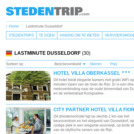
Home
Lastminute Dusseldorf
STEDENTRIPS
TE DOEN
HANDIG OM TE WETEN
VERVOERSMOGE
LASTMINUTE DUSSELDORF
(30)
Sorteer op:
Best beoordeeld
Sterren
Prijs
HOTEL VILLA OBERKASSEL
Dit hotel biedt elegante kamers met gratis WiFi op
minuten lopen van de rivier de Rijn. Er is een dire
metroverbinding naar de oude binnenstad van Du
en de winkelstraat Konigsallee.
CITY PARTNER HOTEL VILLA FIO
Dit driesterrenhotel ligt op slechts 2 km van het
beurscentrum en het vliegveld van Dusseldorf, o
rustige plek in een elegante woonwijk, op korte a
van de idyllische oevers van de Rijn.