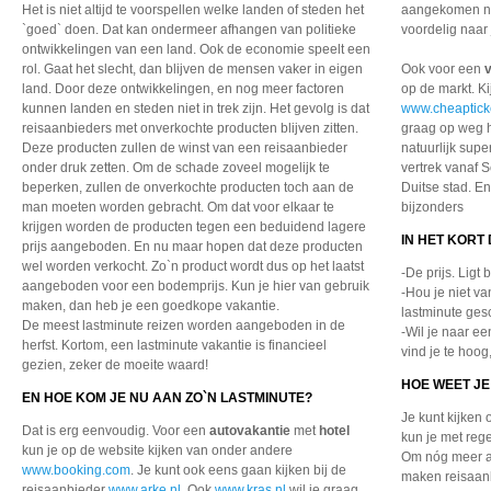
Het is niet altijd te voorspellen welke landen of steden het
aangekomen nee
`goed` doen. Dat kan ondermeer afhangen van politieke
voordelig naar 
ontwikkelingen van een land. Ook de economie speelt een
rol. Gaat het slecht, dan blijven de mensen vaker in eigen
Ook voor een
land. Door deze ontwikkelingen, en nog meer factoren
op de markt. K
kunnen landen en steden niet in trek zijn. Het gevolg is dat
www.cheapticke
reisaanbieders met onverkochte producten blijven zitten.
graag op weg h
Deze producten zullen de winst van een reisaanbieder
natuurlijk sup
onder druk zetten. Om de schade zoveel mogelijk te
vertrek vanaf S
beperken, zullen de onverkochte producten toch aan de
Duitse stad. En 
man moeten worden gebracht. Om dat voor elkaar te
bijzonders
krijgen worden de producten tegen een beduidend lagere
IN HET KORT
prijs aangeboden. En nu maar hopen dat deze producten
wel worden verkocht. Zo`n product wordt dus op het laatst
-De prijs. Ligt
aangeboden voor een bodemprijs. Kun je hier van gebruik
-Hou je niet va
maken, dan heb je een goedkope vakantie.
lastminute gesc
De meest lastminute reizen worden aangeboden in de
-Wil je naar e
herfst. Kortom, een lastminute vakantie is financieel
vind je te hoog
gezien, zeker de moeite waard!
HOE WEET JE
EN HOE KOM JE NU AAN ZO`N LASTMINUTE?
Je kunt kijken
Dat is erg eenvoudig. Voor een
autovakantie
met
hotel
kun je met reg
kun je op de website kijken van onder andere
Om nóg meer aa
www.booking.com
. Je kunt ook eens gaan kijken bij de
maken reisaanb
reisaanbieder
www.arke.nl
. Ook
www.kras.nl
wil je graag