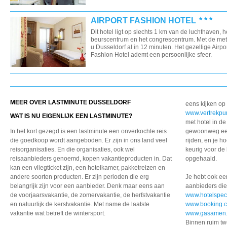
AIRPORT FASHION HOTEL
Dit hotel ligt op slechts 1 km van de luchthaven, h
beurscentrum en het congrescentrum. Met de metr
u Dusseldorf al in 12 minuten. Het gezellige Airpo
Fashion Hotel ademt een persoonlijke sfeer.
MEER OVER LASTMINUTE DUSSELDORF
eens kijken op
www.vertrekpun
WAT IS NU EIGENLIJK EEN LASTMINUTE?
met hotel in de
In het kort gezegd is een lastminute een onverkochte reis
gewoonweg een f
die goedkoop wordt aangeboden. Er zijn in ons land veel
rijden, en je ho
reisorganisaties. En die organisaties, ook wel
keurig voor de 
reisaanbieders genoemd, kopen vakantieproducten in. Dat
opgehaald.
kan een vliegticket zijn, een hotelkamer, pakketreizen en
andere soorten producten. Er zijn perioden die erg
Je hebt ook e
belangrijk zijn voor een aanbieder. Denk maar eens aan
aanbieders die
de voorjaarsvakantie, de zomervakantie, de herfstvakantie
www.hotelspeci
en natuurlijk de kerstvakantie. Met name de laatste
www.booking.
vakantie wat betreft de wintersport.
www.gasamen.
Binnen ruim tw