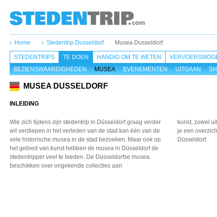
Home
Stedentrip Dusseldorf
Musea Dusseldorf
STEDENTRIPS
TE DOEN
HANDIG OM TE WETEN
VERVOERSMOGE
BEZIENSWAARDIGHEDEN
MUSEA
EVENEMENTEN
UITGAAN
SH
MUSEA DUSSELDORF
INLEIDING
Wie zich tijdens zijn stedentrip
in Düsseldorf graag verder
kunst, zowel ui
wil verdiepen in het verleden
van de stad kan één van
de
je een overzic
vele historische musea
in de stad bezoeken. Maar
ook op
Düsseldorf.
het gebied van
kunst hebben de musea
in Düsseldorf de
stedentripper
veel te bieden. De Düsseldorfse
musea
beschikken over
ongekende collecties aan