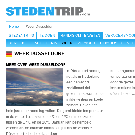
Home
Weer Dusseldorf
STEDENTRIPS
TE DOEN
HANDIG OM TE WETEN
VERVOERSMOGE
BETALEN
GESCHIEDENIS
WEER
VERVOER
REISGIDSEN
VLI
WEER DUSSELDORF
MEER OVER WEER DUSSELDORF
In Düsseldorf heerst,
een aangename
net
als in Nederland,
temperaturen 
een
gematigd
door de gezelli
zeeklimaat dat
kerstmarkten k
gekenmerkt wordt door
of een beker 
milde winters en koele
zomers. Er kan het
hele
jaar door neerslag vallen.
De gemiddelde temperatuur
in de winter ligt tussen
de 0 ºC en 4 ºC en in
de zomer
tussen de 17ºC
en de 20ºC. Januari kan
bestempeld
worden als
de koudste maand en juli
als de warmste.
Düsseldorf
is het hele jaar door