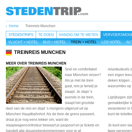
Home
Treinreis Munchen
STEDENTRIPS
TE DOEN
HANDIG OM TE WETEN
VERVOERSMOGE
VLUCHT + HOTEL
BUS + HOTEL
TREIN + HOTEL
LOS HOTEL
AU
TREINREIS MUNCHEN
MEER OVER TREINREIS MUNCHEN
Snel en comfortabel
relaxfauteuils 
naar München reizen?
een eigen lees
Als je met de trein
deken krijgen.
gaat, reis je terwijl je
wasruimtes op
slaapt. Je stapt ’s
avonds in de trein,
Ligrijtuigen zi
slaapt het grootste
gemakkelijke b
deel van de reis en stapt ’s morgens uitgerust uit op
veranderen in 
München Hauptbahnhof. Als de trein de grens passeert,
kunt de toilet
draai jij je nog eens lekker om, want de
slaapwagencontroleur bewaart je paspoort en je tickets en
Je kunt een sl
handelt alle douanebeslommeringen voor je af.
twee personen o