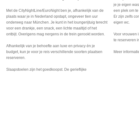
je je eigen wa
Met de CityNightLine/EuroNight ben je, afhankelijk van de
een plek om te 
plaats waar je in Nederland opstapt, ongeveer tien uur
Er zijn zelfs 
onderweg naar München. Je kunt in het loungerijtuig terecht
eigen wc.
voor een drankje, een snack, een lichte maaltijd of het
ontbijt. Overigens mag nergens in de trein gerookt worden.
Voor vrouwen i
te reserveren 
Afhankelijk van je behoefte aan luxe en privacy én je
budget, kun je voor je reis verschillende soorten plaatsen
Meer informati
reserveren.
Slaapstoelen zijn het
goedkoopst. De gerieflijke