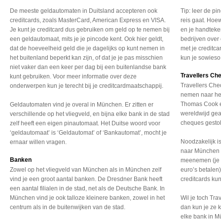
De meeste geldautomaten in Duitsland accepteren ook
Tip: leer de pi
creditcards, zoals MasterCard, American Express en VISA.
reis gaat. Hoew
Je kunt je creditcard dus gebruiken om geld op te nemen bij
en je handteke
een geldautomaat, mits je je pincode kent. Ook hier geldt,
bedrijven over 
dat de hoeveelheid geld die je dagelijks op kunt nemen in
met je creditc
het buitenland beperkt kan zijn, of dat je je pas misschien
kun je sowieso 
niet vaker dan een keer per dag bij een buitenlandse bank
Travellers Ch
kunt gebruiken. Voor meer informatie over deze
Travellers Che
onderwerpen kun je terecht bij je creditcardmaatschappij.
nemen naar het
Thomas Cook e
Geldautomaten vind je overal in München. Er zitten er
wereldwijd gea
verschillende op het vliegveld, en bijna elke bank in de stad
cheques gesto
zelf heeft een eigen pinautomaat. Het Duitse woord voor
‘geldautomaat’ is ‘Geldautomat’ of ‘Bankautomat’, mocht je
Noodzakelijk 
ernaar willen vragen.
naar München e
Banken
meenemen (je k
Zowel op het vliegveld van München als in München zelf
euro’s betalen
vind je een groot aantal banken. De Dresdner Bank heeft
creditcards ku
een aantal filialen in de stad, net als de Deutsche Bank. In
München vind je ook talloze kleinere banken, zowel in het
Wil je toch T
centrum als in de buitenwijken van de stad.
dan kun je ze k
elke bank in M