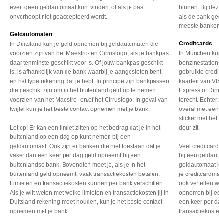
even geen geldautomaat kunt vinden, of als je pas
binnen. Bij de
onverhoopt niet geaccepteerd wordt.
als de bank ge
meeste banken
Geldautomaten
Creditcards
In Duitsland kun je geld opnemen bij geldautomaten die
voorzien zijn van het Maestro- en Cirruslogo, als je bankpas
In München kun 
daar tenminste geschikt voor is. Of jouw bankpas geschikt
benzinestation
is, is afhankelijk van de bank waarbij je aangesloten bent
gebruikte cred
en het type rekening dat je hebt. In principe zijn bankpassen
kaarten van VI
die geschikt zijn om in het buitenland geld op te nemen
Express of Din
voorzien van het Maestro- en/of het Cirruslogo. In geval van
terecht. Echter
twijfel kun je het beste contact opnemen met je bank.
overal met een 
sticker met he
Let op! Er kan een limiet zitten op het bedrag dat je in het
deur zit.
buitenland op een dag op kunt nemen bij een
geldautomaat. Ook zijn er banken die niet toestaan dat je
Veel creditcar
vaker dan een keer per dag geld opneemt bij een
bij een geldaut
buitenlandse bank. Bovendien moet je, als je in het
geldautomaat k
buitenland geld opneemt, vaak transactiekosten betalen.
je creditcardm
Limieten en transactiekosten kunnen per bank verschillen.
ook vertellen 
Als je wilt weten met welke limieten en transactiekosten jij in
opnemen bij ee
Duitsland rekening moet houden, kun je het beste contact
een keer per d
opnemen met je bank.
transactiekost