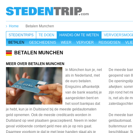
Home
Betalen Munchen
STEDENTRIPS
TE DOEN
HANDIG OM TE WETEN
VERVOERSMOGE
BETALEN
GESCHIEDENIS
WEER
VERVOER
REISGIDSEN
VLI
BETALEN MUNCHEN
MEER OVER BETALEN MUNCHEN
In München kun je, net
De meeste bank
als in Nederland, met
geopend van 8:
de euro betalen.
De openingstij
Enigszins afhankelijk
afwijken: somm
van de bank waarbij je
zijn rond het
aangesloten bent en
is, net als de 
het soort bankpas dat
zaterdagochte
je hebt, kun je in Duitsland bij de meeste geldautomaten
geld opnemen. Ook de meeste creditcards worden in
De meeste ban
Duitsland op veel plaatsen geaccepteerd. Neem in ieder
geldautomaat. 
geval voldoende contant geld mee als je op reis gaat.
buitenmuur en z
Daarmee voorkom je dat je met lege handen staat als je
beschikbaar. 