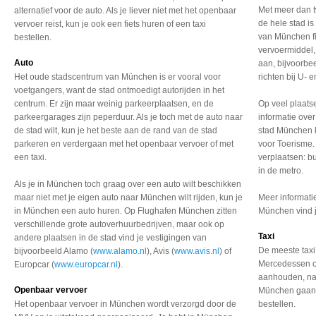
Met meer dan 
alternatief voor de auto. Als je liever niet met het openbaar
de hele stad is
vervoer reist, kun je ook een fiets huren of een taxi
van München fi
bestellen.
vervoermiddel,
Auto
aan, bijvoorbee
Het oude stadscentrum van München is er vooral voor
richten bij U- 
voetgangers, want de stad ontmoedigt autorijden in het
centrum. Er zijn maar weinig parkeerplaatsen, en de
Op veel plaatse
parkeergarages zijn peperduur. Als je toch met de auto naar
informatie over
de stad wilt, kun je het beste aan de rand van de stad
stad München k
parkeren en verdergaan met het openbaar vervoer of met
voor Toerisme. 
een taxi.
verplaatsen: b
in de metro.
Als je in München toch graag over een auto wilt beschikken
maar niet met je eigen auto naar München wilt rijden, kun je
Meer informatie
in München een auto huren. Op Flughafen München zitten
München vind 
verschillende grote autoverhuurbedrijven, maar ook op
Taxi
andere plaatsen in de stad vind je vestigingen van
De meeste taxi
bijvoorbeeld Alamo (
www.alamo.nl
), Avis (
www.avis.nl
) of
Mercedessen of
Europcar (
www.europcar.nl
).
aanhouden, naa
Openbaar vervoer
München gaan o
Het openbaar vervoer in München wordt verzorgd door de
bestellen.