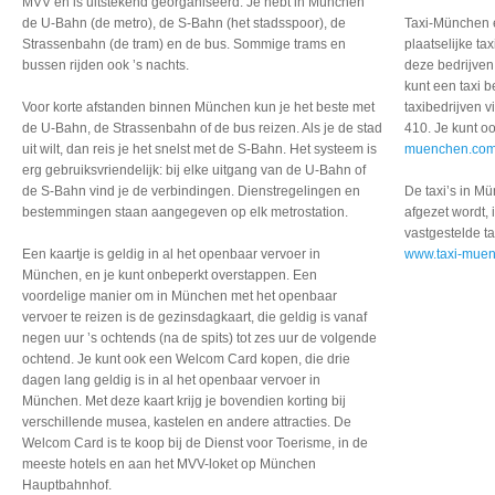
MVV en is uitstekend georganiseerd. Je hebt in München
de U-Bahn (de metro), de S-Bahn (het stadsspoor), de
Taxi-München 
Strassenbahn (de tram) en de bus. Sommige trams en
plaatselijke t
bussen rijden ook ’s nachts.
deze bedrijven 
kunt een taxi 
Voor korte afstanden binnen München kun je het beste met
taxibedrijven 
de U-Bahn, de Strassenbahn of de bus reizen. Als je de stad
410. Je kunt o
uit wilt, dan reis je het snelst met de S-Bahn. Het systeem is
muenchen.co
erg gebruiksvriendelijk: bij elke uitgang van de U-Bahn of
de S-Bahn vind je de verbindingen. Dienstregelingen en
De taxi’s in M
bestemmingen staan aangegeven op elk metrostation.
afgezet wordt, 
vastgestelde t
Een kaartje is geldig in al het openbaar vervoer in
www.taxi-mue
München, en je kunt onbeperkt overstappen. Een
voordelige manier om in München met het openbaar
vervoer te reizen is de gezinsdagkaart, die geldig is vanaf
negen uur ’s ochtends (na de spits) tot zes uur de volgende
ochtend. Je kunt ook een Welcom Card kopen, die drie
dagen lang geldig is in al het openbaar vervoer in
München. Met deze kaart krijg je bovendien korting bij
verschillende musea, kastelen en andere attracties. De
Welcom Card is te koop bij de Dienst voor Toerisme, in de
meeste hotels en aan het MVV-loket op München
Hauptbahnhof.