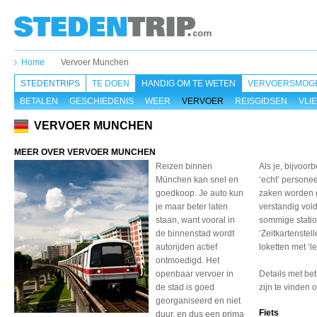
Home
Vervoer Munchen
STEDENTRIPS
TE DOEN
HANDIG OM TE WETEN
VERVOERSMOGE
BETALEN
GESCHIEDENIS
WEER
VERVOER
REISGIDSEN
VLI
VERVOER MUNCHEN
MEER OVER VERVOER MUNCHEN
Reizen binnen
Als je, bijvoor
München kan snel en
‘echt’ persone
goedkoop. Je auto kun
zaken worden g
je maar beter laten
verstandig vo
staan, want vooral in
sommige statio
de binnenstad wordt
‘Zeitkartenstell
autorijden actief
loketten met ‘
ontmoedigd. Het
openbaar vervoer in
Details met be
de stad is goed
zijn te vinden 
georganiseerd en niet
Fiets
duur, en dus een prima