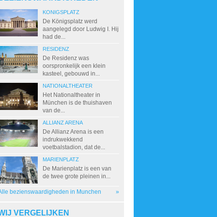
KONIGSPLATZ
De Königsplatz werd
aangelegd door Ludwig I. Hij
had de...
RESIDENZ
De Residenz was
oorspronkelijk een klein
kasteel, gebouwd in...
NATIONALTHEATER
Het Nationaltheater in
München is de thuishaven
van de...
ALLIANZ ARENA
De Allianz Arena is een
indrukwekkend
voetbalstadion, dat de...
MARIENPLATZ
De Marienplatz is een van
de twee grote pleinen in...
Alle bezienswaardigheden in Munchen
»
WIJ VERGELIJKEN