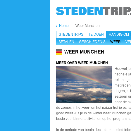
Home
Weer Munchen
STEDENTRIPS
TE DOEN
HANDIG OM 
BETALEN
GESCHIEDENIS
WEER
VE
WEER MUNCHEN
MEER OVER WEER MUNCHEN
Hoewel je
het hele j
rekening 
met regen
dagen, is 
seizoen o
naar de s
de zomer. In het voor- en het najaar tref je ech
goed weer. Als je in de winter naar München gaa
beste veel binnenactiviteiten op het programma
In de periode van begin december tot eind febr