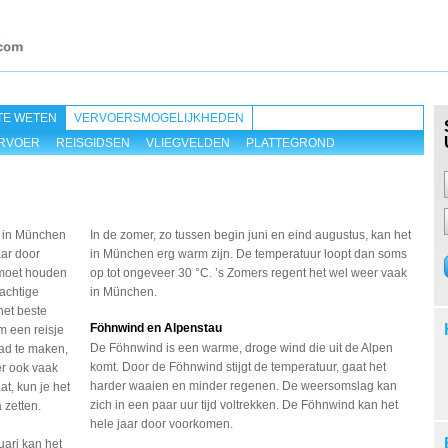
TE WETEN
VERVOERSMOGELIJKHEDEN
RVOER
REISGIDSEN
VLIEGVELDEN
PLATTEGROND
 in München
In de zomer, zo tussen begin juni en eind augustus, kan het
aar door
in München erg warm zijn. De temperatuur loopt dan soms
moet houden
op tot ongeveer 30 °C. ’s Zomers regent het wel weer vaak
achtige
in München.
het beste
Föhnwind en Alpenstau
m een reisje
De Föhnwind is een warme, droge wind die uit de Alpen
tad te maken,
komt. Door de Föhnwind stijgt de temperatuur, gaat het
ter ook vaak
harder waaien en minder regenen. De weersomslag kan
t, kun je het
zich in een paar uur tijd voltrekken. De Föhnwind kan het
 zetten.
hele jaar door voorkomen.
uari kan het