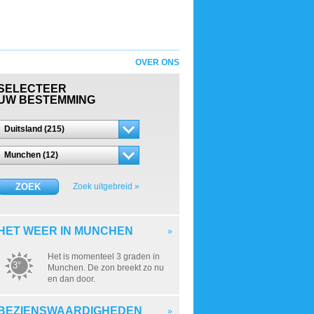
OVER ONS
SELECTEER
UW BESTEMMING
Duitsland (215)
Munchen (12)
ZOEK
Zoek uitgebreid »
HET WEER IN MUNCHEN
»
Het is momenteel 3 graden in
3°
Munchen. De zon breekt zo nu
en dan door.
BEZIENSWAARDIGHEDEN
»