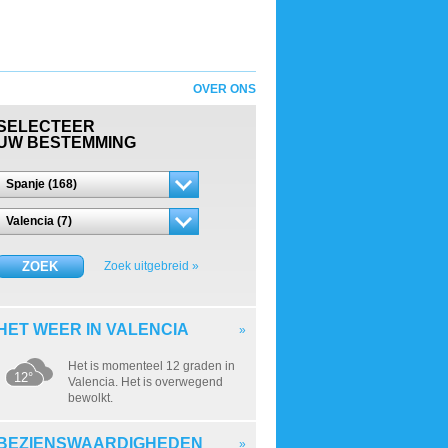
OVER ONS
SELECTEER
UW BESTEMMING
Spanje (168)
Valencia (7)
ZOEK
Zoek uitgebreid »
HET WEER IN VALENCIA
»
Het is momenteel 12 graden in
12°
Valencia. Het is overwegend
bewolkt.
BEZIENSWAARDIGHEDEN
»