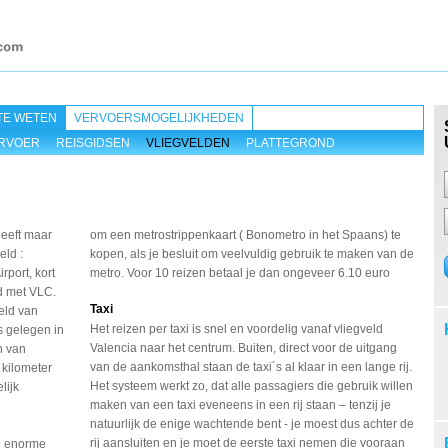
TE WETEN
VERVOERSMOGELIJKHEDEN
RVOER
REISGIDSEN
VLIEGVELDEN
PLATTEGROND
heeft maar
om een metrostrippenkaart ( Bonometro in het Spaans) te
eld :
kopen, als je besluit om veelvuldig gebruik te maken van de
rport, kort
metro. Voor 10 reizen betaal je dan ongeveer 6.10 euro
 met VLC.
Taxi
eld van
Het reizen per taxi is snel en voordelig vanaf vliegveld
s gelegen in
Valencia naar het centrum. Buiten, direct voor de uitgang
n van
van de aankomsthal staan de taxi´s al klaar in een lange rij.
 kilometer
Het systeem werkt zo, dat alle passagiers die gebruik willen
lijk
maken van een taxi eveneens in een rij staan – tenzij je
natuurlijk de enige wachtende bent - je moest dus achter de
rij aansluiten en je moet de eerste taxi nemen die vooraan
en enorme