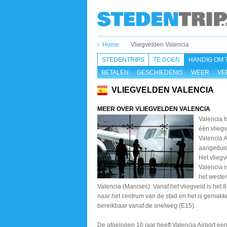
Home
Vliegvelden Valencia
STEDENTRIPS
TE DOEN
HANDIG OM 
BETALEN
GESCHIEDENIS
WEER
VE
VLIEGVELDEN VALENCIA
MEER OVER VLIEGVELDEN VALENCIA
Valencia 
één vliegv
Valencia Ai
aangeduid
Het vliegv
Valencia i
het weste
Valencia (Manises). Vanaf het vliegveld is het 8
naar het centrum van de stad en het is gemakke
bereikbaar vanaf de snelweg (E15).
De afgelopen 10 jaar heeft Valencia Airport e