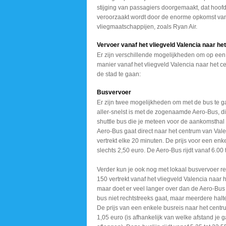
stijging van passagiers doorgemaakt, dat hoofd
veroorzaakt wordt door de enorme opkomst van
vliegmaatschappijen, zoals Ryan Air.
Vervoer vanaf het vliegveld Valencia naar he
Er zijn verschillende mogelijkheden om op een
manier vanaf het vliegveld Valencia naar het c
de stad te gaan:
Busvervoer
Er zijn twee mogelijkheden om met de bus te g
aller-snelst is met de zogenaamde Aero-Bus, dit
shuttle bus die je meteen voor de aankomsthal 
Aero-Bus gaat direct naar het centrum van Val
vertrekt elke 20 minuten. De prijs voor een enke
slechts 2,50 euro. De Aero-Bus rijdt vanaf 6.00 
Verder kun je ook nog met lokaal busvervoer rei
150 vertrekt vanaf het vliegveld Valencia naar 
maar doet er veel langer over dan de Aero-Bu
bus niet rechtstreeks gaat, maar meerdere halt
De prijs van een enkele busreis naar het centr
1,05 euro (is afhankelijk van welke afstand je g