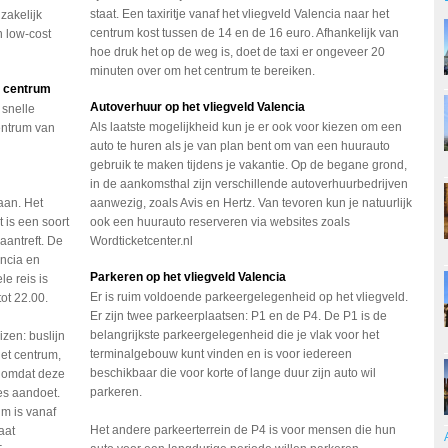
staat. Een taxiritje vanaf het vliegveld Valencia naar het
zakelijk
centrum kost tussen de 14 en de 16 euro. Afhankelijk van
 low-cost
hoe druk het op de weg is, doet de taxi er ongeveer 20
minuten over om het centrum te bereiken.
t centrum
Autoverhuur op het vliegveld Valencia
 snelle
Als laatste mogelijkheid kun je er ook voor kiezen om een
entrum van
auto te huren als je van plan bent om van een huurauto
gebruik te maken tijdens je vakantie. Op de begane grond,
in de aankomsthal zijn verschillende autoverhuurbedrijven
aan. Het
aanwezig, zoals Avis en Hertz. Van tevoren kun je natuurlijk
 is een soort
ook een huurauto reserveren via websites zoals
aantreft. De
Wordticketcenter.nl
encia en
Parkeren op het vliegveld Valencia
le reis is
Er is ruim voldoende parkeergelegenheid op het vliegveld.
tot 22.00.
Er zijn twee parkeerplaatsen: P1 en de P4. De P1 is de
belangrijkste parkeergelegenheid die je vlak voor het
zen: buslijn
terminalgebouw kunt vinden en is voor iedereen
het centrum,
beschikbaar die voor korte of lange duur zijn auto wil
s omdat deze
parkeren.
es aandoet.
um is vanaf
Het andere parkeerterrein de P4 is voor mensen die hun
aat