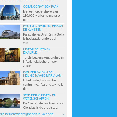
OCEANOGRAFISCH PARK
Met een oppervlakte van
110.000 vierkante meter en
een...
KONINGIN SOFIA PALEIS VAN
DE KUNSTEN
Palau de les Arts Reina Sofia
is het laatste onderdeel
van...
HISTORISCHE WIJK
EIXAMPLE
Tot de bezienswaardigheden
in Valencia behoren ook
zeker...
KATHEDRAAL VAN DE
HEILIGE MAAGD MARIA VAN
In het oude, historische
centrum van Valencia vind je
de...
STAD DER KUNSTEN EN
WETENSCHAPPEN
De Ciudad de las Artes y las
Ciencias is dé grootste...
Alle bezienswaardigheden in Valencia
»