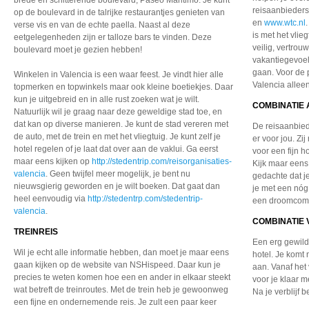
brede en schitterende boulevard, Paseo Maritimo. Je kunt
reisaanbieders
op de boulevard in de talrijke restaurantjes genieten van
en
www.wtc.nl
verse vis en van de echte paella. Naast al deze
is met het vlieg
eetgelegenheden zijn er talloze bars te vinden. Deze
veilig, vertrou
boulevard moet je gezien hebben!
vakantiegevoel 
gaan. Voor de pr
Winkelen in Valencia is een waar feest. Je vindt hier alle
Valencia alle
topmerken en topwinkels maar ook kleine boetiekjes. Daar
kun je uitgebreid en in alle rust zoeken wat je wilt.
COMBINATIE 
Natuurlijk wil je graag naar deze geweldige stad toe, en
dat kan op diverse manieren. Je kunt de stad vereren met
De reisaanbie
de auto, met de trein en met het vliegtuig. Je kunt zelf je
er voor jou. Zi
hotel regelen of je laat dat over aan de vaklui. Ga eerst
voor een fijn h
maar eens kijken op
http://stedentrip.com/reisorganisaties-
Kijk maar een
valencia
. Geen twijfel meer mogelijk, je bent nu
gedachte dat je
nieuwsgierig geworden en je wilt boeken. Dat gaat dan
je met een nóg
heel eenvoudig via
http://stedentrp.com/stedentrip-
een droomcomb
valencia
.
COMBINATIE 
TREINREIS
Een erg gewild
Wil je echt alle informatie hebben, dan moet je maar eens
hotel. Je komt 
gaan kijken op de website van NSHispeed. Daar kun je
aan. Vanaf het 
precies te weten komen hoe een en ander in elkaar steekt
voor je klaar 
wat betreft de treinroutes. Met de trein heb je gewoonweg
Na je verblijf 
een fijne en ondernemende reis. Je zult een paar keer