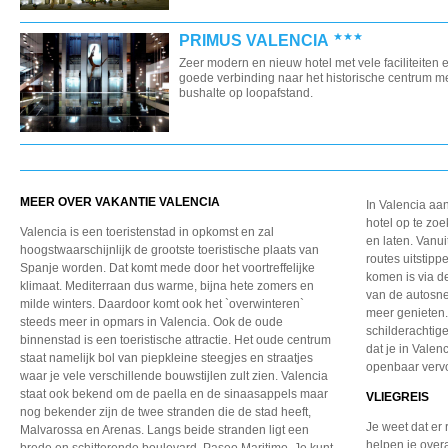
PRIMUS VALENCIA
Zeer modern en nieuw hotel met vele faciliteiten 
goede verbinding naar het historische centrum m
bushalte op loopafstand.
MEER OVER VAKANTIE VALENCIA
In Valencia aa
hotel op te zoe
Valencia is een toeristenstad in opkomst en zal
en laten. Vanui
hoogstwaarschijnlijk de grootste toeristische plaats van
routes uitstipp
Spanje worden. Dat komt mede door het voortreffelijke
komen is via d
klimaat. Mediterraan dus warme, bijna hete zomers en
van de autosnel
milde winters. Daardoor komt ook het `overwinteren`
meer genieten.
steeds meer in opmars in Valencia. Ook de oude
schilderachtig
binnenstad is een toeristische attractie. Het oude centrum
dat je in Vale
staat namelijk bol van piepkleine steegjes en straatjes
openbaar vervo
waar je vele verschillende bouwstijlen zult zien. Valencia
staat ook bekend om de paella en de sinaasappels maar
VLIEGREIS
nog bekender zijn de twee stranden die de stad heeft,
Je weet dat er 
Malvarossa en Arenas. Langs beide stranden ligt een
helpen je over