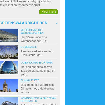
parkeren? Dit kan eenvoudig bij schiphol.
Bekijk snel en reserveer vooruit!
Meer info
BEZIENSWAARDIGHEDEN
»
MUSEUM VAN DE
WETENSCHAPPEN
Het ¨Museum van de
Wetenschappen´, is...
L UMBRACLE
Aan de overkant van de L
´Hemisféric ligt...
OCEANOGRAFISCH PARK
Met een oppervlakte van
110.000 vierkante meter en
een...
EL MIGUELETE
Ook de moeite waard is de
68 meter hoge klokkentoren
van de...
KONINGIN SOFIA PALEIS VAN
DE KUNSTEN