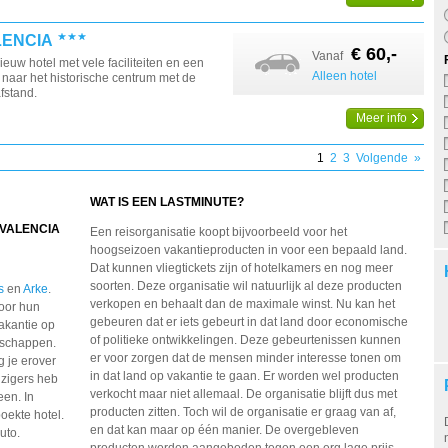
LENCIA
€ 60,-
Vanaf
euw hotel met vele faciliteiten en een
Alleen hotel
naar het historische centrum met de
fstand.
Meer info
1
2
3
Volgende
»
WAT IS EEN LASTMINUTE?
 VALENCIA
Een reisorganisatie koopt bijvoorbeeld voor het
hoogseizoen vakantieproducten in voor een bepaald land.
Dat kunnen vliegtickets zijn of hotelkamers en nog meer
soorten. Deze organisatie wil natuurlijk al deze producten
s
en
Arke
.
verkopen en behaalt dan de maximale winst. Nu kan het
oor hun
gebeuren dat er iets gebeurt in dat land door economische
vakantie op
of politieke ontwikkelingen. Deze gebeurtenissen kunnen
dschappen.
er voor zorgen dat de mensen minder interesse tonen om
g je erover
in dat land op vakantie te gaan. Er worden wel producten
izigers heb
verkocht maar niet allemaal. De organisatie blijft dus met
een. In
producten zitten. Toch wil de organisatie er graag van af,
oekte hotel.
en dat kan maar op één manier. De overgebleven
uto.