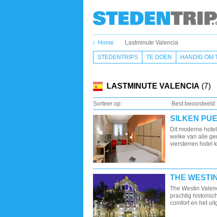
Home
Lastminute Valencia
STEDENTRIPS
TE DOEN
HANDIG OM 
LASTMINUTE VALENCIA
(7)
Sorteer op:
Best beoordeeld
SILKEN PU
Dit moderne hotel
welke van alle ge
viersterren hotel 
THE WESTI
The Westin Valenc
prachtig historisc
comfort en het ui