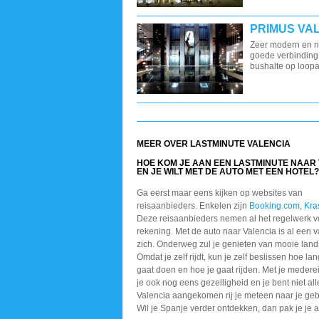
PRIMUS VA
Zeer modern en ni
goede verbinding 
bushalte op loopa
MEER OVER LASTMINUTE VALENCIA
HOE KOM JE AAN EEN LASTMINUTE NAAR
EN JE WILT MET DE AUTO MET EEN HOTEL?
Ga eerst maar eens kijken op websites van
reisaanbieders. Enkelen zijn
Booking.com
,
Kra
Deze reisaanbieders nemen al het regelwerk v
rekening. Met de auto naar Valencia is al een 
zich. Onderweg zul je genieten van mooie lan
Omdat je zelf rijdt, kun je zelf beslissen hoe lan
gaat doen en hoe je gaat rijden. Met je medere
je ook nog eens gezelligheid en je bent niet all
Valencia aangekomen rij je meteen naar je geb
Wil je Spanje verder ontdekken, dan pak je je a