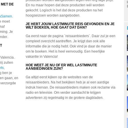
producten worden aangeboden tegen een erg lage prijs.
 MET DE
En nu maar hopen dat deze producten wél worden
gekocht. Logisch is het dat deze producten na het
hoogseizoen worden aangeboden.
aSamen
.
e moet
JE HEBT JOUW LASTMINUTE REIS GEVONDEN EN JE
naf
WILT BOEKEN, HOE GAAT DAT DAN?
ming. Je
Ga eerst naar de pagina `reisaanbieders`. Daar zul je een
nder.
compleet overzicht aantreffen. Je krijgt dan ook alle
T
informatie die je nodig hebt. Ook vind je daar de manier
om te boeken. Het is heel eenvoudig. Een heerlijke
vakantie in Valencia!
Valencia.
ij zullen
HOE WEET JE NU OF ER WEL LASTMINUTE
ets
,
AANBIEDINGEN ZIJN?
ig ben je
Ga altijd eerst kijken op de websites van de
oren gaan, en
reisaanbieders. Na het bekijken heb je al een aardige
e verzorgde
indruk hiervan. De reisaanbieders maken ook reclame via
radio en televisie. Om verder aandacht te krijgen
adverteren zij regelmatig in de grotere dagbladen.