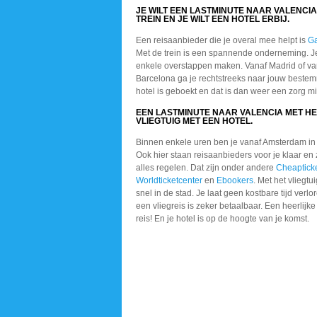
JE WILT EEN LASTMINUTE NAAR VALENCIA
TREIN EN JE WILT EEN HOTEL ERBIJ.
Een reisaanbieder die je overal mee helpt is
G
Met de trein is een spannende onderneming. J
enkele overstappen maken. Vanaf Madrid of va
Barcelona ga je rechtstreeks naar jouw bestem
hotel is geboekt en dat is dan weer een zorg mi
EEN LASTMINUTE NAAR VALENCIA MET HE
VLIEGTUIG MET EEN HOTEL.
Binnen enkele uren ben je vanaf Amsterdam in 
Ook hier staan reisaanbieders voor je klaar en z
alles regelen. Dat zijn onder andere
Cheaptick
Worldticketcenter
en
Ebookers
. Met het vliegtu
snel in de stad. Je laat geen kostbare tijd verl
een vliegreis is zeker betaalbaar. Een heerlijk
reis! En je hotel is op de hoogte van je komst.