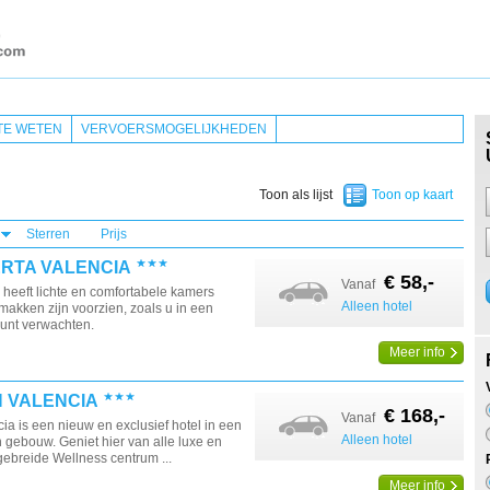
TE WETEN
VERVOERSMOGELIJKHEDEN
Toon als lijst
Toon op kaart
Sterren
Prijs
ERTA VALENCIA
€ 58,-
Vanaf
 heeft lichte en comfortabele kamers
Alleen hotel
makken zijn voorzien, zoals u in een
kunt verwachten.
Meer info
N VALENCIA
€ 168,-
Vanaf
ia is een nieuw en exclusief hotel in een
Alleen hotel
h gebouw. Geniet hier van alle luxe en
tgebreide Wellness centrum ...
Meer info