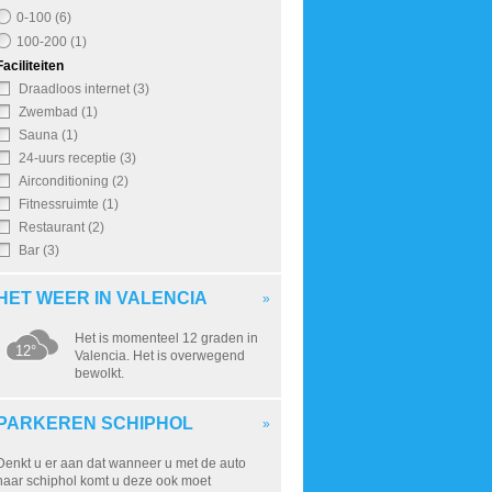
0-100 (6)
100-200 (1)
Faciliteiten
Draadloos internet (3)
Zwembad (1)
Sauna (1)
24-uurs receptie (3)
Airconditioning (2)
Fitnessruimte (1)
Restaurant (2)
Bar (3)
HET WEER IN VALENCIA
»
Het is momenteel 12 graden in
12°
Valencia. Het is overwegend
bewolkt.
PARKEREN SCHIPHOL
»
Denkt u er aan dat wanneer u met de auto
naar schiphol komt u deze ook moet