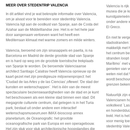
MEER OVER STEDENTRIP VALENCIA
Valencia is rij
musea die je k
In dit artikel vind je wat beknopte informatie over Valencia,
kunstgalerieën,
om je alvast voor te bereiden voor stedentrip Valencia.
onder andere w
Valencia ligt aan de oostkust van Spanje, aan de Costa del
El Greco.
Azahar aan de Middelllandse zee. Het is er het hele jaar
door aangenaam vertoeven want het heeft een
En niet te verg
Mediterraan klimaat met warme zomers en milde winters.
stadsstranden:
makkelijk met 
Valencia, beroemd om zijn sinasappels en paella, is na
het centrum be
Barcelona en Madrid de derde grootste stad van Spanje
stranden loop
en is hard op weg om de grootste toeristische trekplaats
Marítimo´ met v
van Spanje te worden. De beroemde Valenciaanse
genieten van v
architect Santiago Calatrav heeft Valencia opnieuw op de
weten niet dat
kaart gezet met zijn prestigieuze miljoenenproject: het
wordt beschouw
'Ciudad de las Artes y de las Ciencias‘,oftewel: 'De stad der
grenzen bekend
kunsten en wetenschappen´. Het is één van de meest
spectaculaire bezienswaardigheden van de stad en je kunt
Natuurlijk zijn
het beschouwen als een kleine stad binnen een stad. Dit
Valencianen ho
megagrote culturele centrum, dat gelegen is in het Turia
volksfeest ´Las
park, bestaat uit onder andere een interactief
en honderddui
wetenschapsmuseum,een IMAX-bioscoop annex
trekt. Het is h
planetarium, de Oceanografic: het grootste
voor menig toer
oceanografische park van Europa en een operagebouw.
stedentrip Vale
Het zijn stuk voor stuk architectonische hoogstandjes die