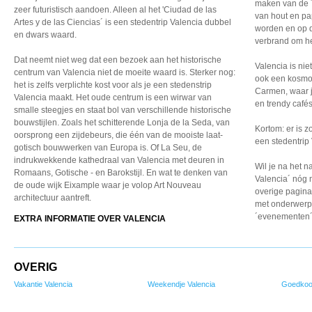
maken van de ´f
zeer futuristisch aandoen. Alleen al het 'Ciudad de las
van hout en pa
Artes y de las Ciencias´ is een stedentrip Valencia dubbel
worden en op d
en dwars waard.
verbrand om het
Dat neemt niet weg dat een bezoek aan het historische
Valencia is nie
centrum van Valencia niet de moeite waard is. Sterker nog:
ook een kosmop
het is zelfs verplichte kost voor als je een stedenstrip
Carmen, waar j
Valencia maakt. Het oude centrum is een wirwar van
en trendy cafés
smalle steegjes en staat bol van verschillende historische
bouwstijlen. Zoals het schitterende Lonja de la Seda, van
Kortom: er is z
oorsprong een zijdebeurs, die één van de mooiste laat-
een stedentrip 
gotisch bouwwerken van Europa is. Of La Seu, de
indrukwekkende kathedraal van Valencia met deuren in
Wil je na het na
Romaans, Gotische - en Barokstijl. En wat te denken van
Valencia´ nóg 
de oude wijk Eixample waar je volop Art Nouveau
overige pagina
architectuur aantreft.
met onderwerp
´evenementen´
EXTRA INFORMATIE OVER VALENCIA
OVERIG
Vakantie Valencia
Weekendje Valencia
Goedkoo