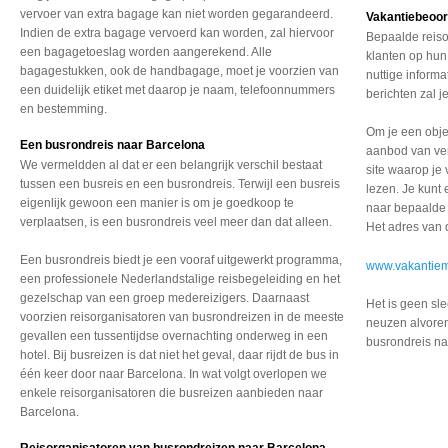
vervoer van extra bagage kan niet worden gegarandeerd.
Vakantiebeoor
Indien de extra bagage vervoerd kan worden, zal hiervoor
Bepaalde reiso
een bagagetoeslag worden aangerekend. Alle
klanten op hun
bagagestukken, ook de handbagage, moet je voorzien van
nuttige informa
een duidelijk etiket met daarop je naam, telefoonnummers
berichten zal j
en bestemming.
Om je een objec
Een busrondreis naar Barcelona
aanbod van ver
We vermeldden al dat er een belangrijk verschil bestaat
site waarop je
tussen een busreis en een busrondreis. Terwijl een busreis
lezen. Je kunt
eigenlijk gewoon een manier is om je goedkoop te
naar bepaalde 
verplaatsen, is een busrondreis veel meer dan dat alleen.
Het adres van d
Een busrondreis biedt je een vooraf uitgewerkt programma,
www.vakantiem
een professionele Nederlandstalige reisbegeleiding en het
gezelschap van een groep medereizigers. Daarnaast
Het is geen sl
voorzien reisorganisatoren van busrondreizen in de meeste
neuzen alvorens
gevallen een tussentijdse overnachting onderweg in een
busrondreis na
hotel. Bij busreizen is dat niet het geval, daar rijdt de bus in
één keer door naar Barcelona. In wat volgt overlopen we
enkele reisorganisatoren die busreizen aanbieden naar
Barcelona.