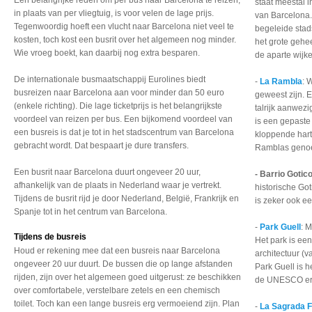
Een belangrijke reden om per bus naar Barcelona te reizen,
staat meestal 
in plaats van per vliegtuig, is voor velen de lage prijs.
van Barcelona.
Tegenwoordig hoeft een vlucht naar Barcelona niet veel te
begeleide stads
kosten, toch kost een busrit over het algemeen nog minder.
het grote gehee
Wie vroeg boekt, kan daarbij nog extra besparen.
de aparte wijk
De internationale busmaatschappij Eurolines biedt
-
La Rambla
: 
busreizen naar Barcelona aan voor minder dan 50 euro
geweest zijn. 
(enkele richting). Die lage ticketprijs is het belangrijkste
talrijk aanwez
voordeel van reizen per bus. Een bijkomend voordeel van
is een gepaste
een busreis is dat je tot in het stadscentrum van Barcelona
kloppende hart
gebracht wordt. Dat bespaart je dure transfers.
Ramblas genoem
Een busrit naar Barcelona duurt ongeveer 20 uur,
- Barrio Gotic
afhankelijk van de plaats in Nederland waar je vertrekt.
historische Go
Tijdens de busrit rijd je door Nederland, België, Frankrijk en
is zeker ook e
Spanje tot in het centrum van Barcelona.
-
Park Guell
: 
Tijdens de busreis
Het park is een
Houd er rekening mee dat een busreis naar Barcelona
architectuur (
ongeveer 20 uur duurt. De bussen die op lange afstanden
Park Guell is h
rijden, zijn over het algemeen goed uitgerust: ze beschikken
de UNESCO erk
over comfortabele, verstelbare zetels en een chemisch
toilet. Toch kan een lange busreis erg vermoeiend zijn. Plan
-
La Sagrada F