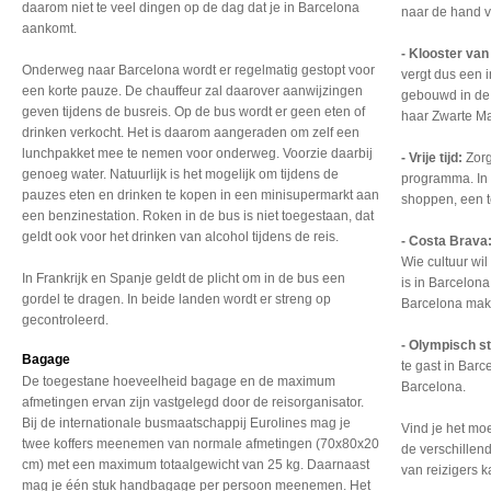
daarom niet te veel dingen op de dag dat je in Barcelona
naar de hand 
aankomt.
- Klooster va
Onderweg naar Barcelona wordt er regelmatig gestopt voor
vergt dus een 
een korte pauze. De chauffeur zal daarover aanwijzingen
gebouwd in de
geven tijdens de busreis. Op de bus wordt er geen eten of
haar Zwarte M
drinken verkocht. Het is daarom aangeraden om zelf een
lunchpakket mee te nemen voor onderweg. Voorzie daarbij
- Vrije tijd:
Zorg
genoeg water. Natuurlijk is het mogelijk om tijdens de
programma. In 
pauzes eten en drinken te kopen in een minisupermarkt aan
shoppen, een t
een benzinestation. Roken in de bus is niet toegestaan, dat
geldt ook voor het drinken van alcohol tijdens de reis.
- Costa Brava
Wie cultuur wi
In Frankrijk en Spanje geldt de plicht om in de bus een
is in Barcelona
gordel te dragen. In beide landen wordt er streng op
Barcelona make
gecontroleerd.
- Olympisch s
Bagage
te gast in Barc
De toegestane hoeveelheid bagage en de maximum
Barcelona.
afmetingen ervan zijn vastgelegd door de reisorganisator.
Bij de internationale busmaatschappij Eurolines mag je
Vind je het mo
twee koffers meenemen van normale afmetingen (70x80x20
de verschille
cm) met een maximum totaalgewicht van 25 kg. Daarnaast
van reizigers k
mag je één stuk handbagage per persoon meenemen. Het