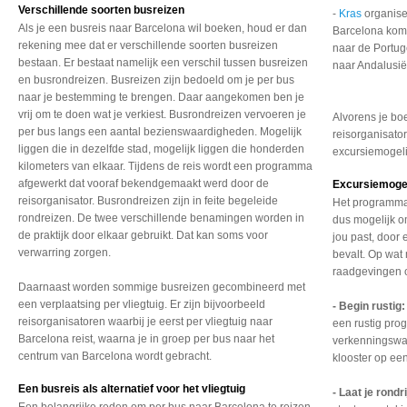
Verschillende soorten busreizen
-
Kras
organise
Als je een busreis naar Barcelona wil boeken, houd er dan
Barcelona kom
rekening mee dat er verschillende soorten busreizen
naar de Portug
bestaan. Er bestaat namelijk een verschil tussen busreizen
naar Andalusië
en busrondreizen. Busreizen zijn bedoeld om je per bus
naar je bestemming te brengen. Daar aangekomen ben je
vrij om te doen wat je verkiest. Busrondreizen vervoeren je
Alvorens je bo
per bus langs een aantal bezienswaardigheden. Mogelijk
reisorganisato
liggen die in dezelfde stad, mogelijk liggen die honderden
excursiemogeli
kilometers van elkaar. Tijdens de reis wordt een programma
afgewerkt dat vooraf bekendgemaakt werd door de
Excursiemoge
reisorganisator. Busrondreizen zijn in feite begeleide
Het programma 
rondreizen. De twee verschillende benamingen worden in
dus mogelijk om
de praktijk door elkaar gebruikt. Dat kan soms voor
jou past, door
verwarring zorgen.
bevalt. Op wat 
raadgevingen op
Daarnaast worden sommige busreizen gecombineerd met
een verplaatsing per vliegtuig. Er zijn bijvoorbeeld
- Begin rustig
reisorganisatoren waarbij je eerst per vliegtuig naar
een rustig pro
Barcelona reist, waarna je in groep per bus naar het
verkenningswa
centrum van Barcelona wordt gebracht.
klooster op een
Een busreis als alternatief voor het vliegtuig
- Laat je rondr