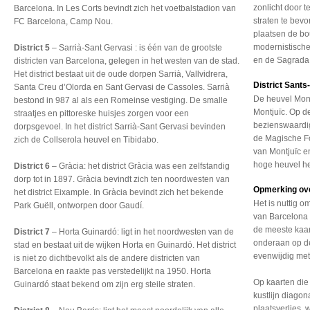
zonlicht door t
Barcelona. In Les Corts bevindt zich het voetbalstadion van
straten te bevo
FC Barcelona, Camp Nou.
plaatsen de b
modernistische
District 5
– Sarrià-Sant Gervasi : is één van de grootste
en de Sagrada F
districten van Barcelona, gelegen in het westen van de stad.
Het district bestaat uit de oude dorpen Sarrià, Vallvidrera,
District Sants
Santa Creu d’Olorda en Sant Gervasi de Cassoles. Sarrià
De heuvel Montj
bestond in 987 al als een Romeinse vestiging. De smalle
Montjuïc. Op de
straatjes en pittoreske huisjes zorgen voor een
bezienswaardi
dorpsgevoel. In het district Sarrià-Sant Gervasi bevinden
de Magische Fo
zich de Collserola heuvel en Tibidabo.
van Montjuïc e
hoge heuvel he
District 6
– Gràcia: het district Gràcia was een zelfstandig
dorp tot in 1897. Gràcia bevindt zich ten noordwesten van
Opmerking ov
het district Eixample. In Gràcia bevindt zich het bekende
Het is nuttig o
Park Guëll, ontworpen door Gaudí.
van Barcelona 
de meeste kaar
District 7
– Horta Guinardó: ligt in het noordwesten van de
onderaan op de 
stad en bestaat uit de wijken Horta en Guinardó. Het district
evenwijdig met
is niet zo dichtbevolkt als de andere districten van
Barcelona en raakte pas verstedelijkt na 1950. Horta
Op kaarten die
Guinardó staat bekend om zijn erg steile straten.
kustlijn diagona
plaatsverlies, 