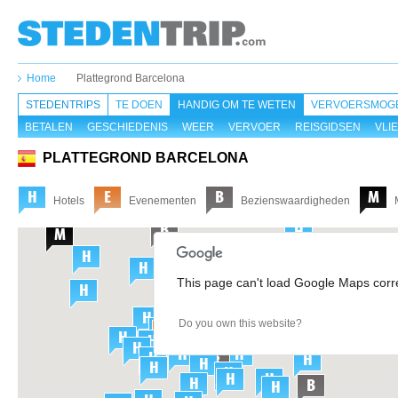
Home
Plattegrond Barcelona
STEDENTRIPS
TE DOEN
HANDIG OM TE WETEN
VERVOERSMOGE
BETALEN
GESCHIEDENIS
WEER
VERVOER
REISGIDSEN
VLI
PLATTEGROND BARCELONA
Hotels
Evenementen
Bezienswaardigheden
This page can't load Google Maps corre
Do you own this website?