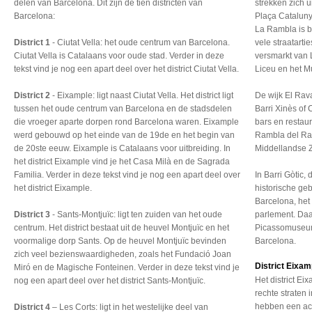
delen van Barcelona. Dit zijn de tien districten van
strekken zich u
Barcelona:
Plaça Cataluny
La Rambla is be
District 1
- Ciutat Vella: het oude centrum van Barcelona.
vele straatarti
Ciutat Vella is Catalaans voor oude stad. Verder in deze
versmarkt van 
tekst vind je nog een apart deel over het district Ciutat Vella.
Liceu en het M
District 2
- Eixample: ligt naast Ciutat Vella. Het district ligt
De wijk El Rav
tussen het oude centrum van Barcelona en de stadsdelen
Barri Xinès of
die vroeger aparte dorpen rond Barcelona waren. Eixample
bars en restaur
werd gebouwd op het einde van de 19de en het begin van
Rambla del Ra
de 20ste eeuw. Eixample is Catalaans voor uitbreiding. In
Middellandse Z
het district Eixample vind je het Casa Milà en de Sagrada
Familia. Verder in deze tekst vind je nog een apart deel over
In Barri Gòtic,
het district Eixample.
historische g
Barcelona, het
District 3
- Sants-Montjuïc: ligt ten zuiden van het oude
parlement. Daar
centrum. Het district bestaat uit de heuvel Montjuïc en het
Picassomuseum,
voormalige dorp Sants. Op de heuvel Montjuïc bevinden
Barcelona.
zich veel bezienswaardigheden, zoals het Fundació Joan
District Eixam
Miró en de Magische Fonteinen. Verder in deze tekst vind je
Het district E
nog een apart deel over het district Sants-Montjuïc.
rechte straten
hebben een ach
District 4
– Les Corts: ligt in het westelijke deel van