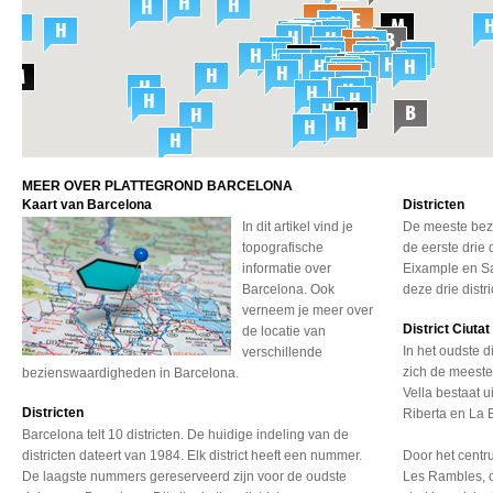
MEER OVER PLATTEGROND BARCELONA
Kaart van Barcelona
Districten
In dit artikel vind je
De meeste bez
topografische
de eerste drie 
informatie over
Eixample en Sa
Barcelona. Ook
deze drie distri
verneem je meer over
District Ciutat
de locatie van
In het oudste d
verschillende
zich de meeste
bezienswaardigheden in Barcelona.
Vella bestaat u
Districten
Riberta en La 
Barcelona telt 10 districten. De huidige indeling van de
districten dateert van 1984. Elk district heeft een nummer.
Door het centr
De laagste nummers gereserveerd zijn voor de oudste
Les Rambles, 