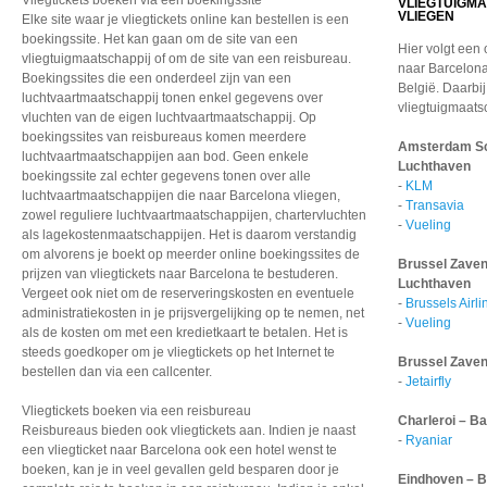
Vliegtickets boeken via een boekingssite
VLIEGTUIGM
VLIEGEN
Elke site waar je vliegtickets online kan bestellen is een
boekingssite. Het kan gaan om de site van een
Hier volgt een 
vliegtuigmaatschappij of om de site van een reisbureau.
naar Barcelona
Boekingssites die een onderdeel zijn van een
België. Daarbi
luchtvaartmaatschappij tonen enkel gegevens over
vliegtuigmaats
vluchten van de eigen luchtvaartmaatschappij. Op
boekingssites van reisbureaus komen meerdere
Amsterdam Sch
luchtvaartmaatschappijen aan bod. Geen enkele
Luchthaven
boekingssite zal echter gegevens tonen over alle
-
KLM
luchtvaartmaatschappijen die naar Barcelona vliegen,
-
Transavia
zowel reguliere luchtvaartmaatschappijen, chartervluchten
-
Vueling
als lagekostenmaatschappijen. Het is daarom verstandig
om alvorens je boekt op meerder online boekingssites de
Brussel Zaven
prijzen van vliegtickets naar Barcelona te bestuderen.
Luchthaven
Vergeet ook niet om de reserveringskosten en eventuele
-
Brussels Airli
administratiekosten in je prijsvergelijking op te nemen, net
-
Vueling
als de kosten om met een kredietkaart te betalen. Het is
steeds goedkoper om je vliegtickets op het Internet te
Brussel Zaven
bestellen dan via een callcenter.
-
Jetairfly
Vliegtickets boeken via een reisbureau
Charleroi – B
Reisbureaus bieden ook vliegtickets aan. Indien je naast
-
Ryaniar
een vliegticket naar Barcelona ook een hotel wenst te
boeken, kan je in veel gevallen geld besparen door je
Eindhoven – B