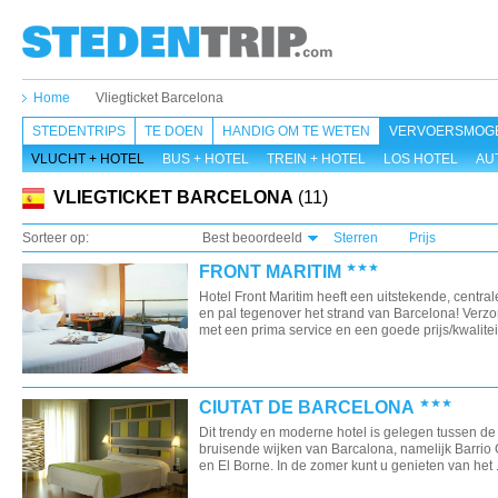
Home
Vliegticket Barcelona
STEDENTRIPS
TE DOEN
HANDIG OM TE WETEN
VERVOERSMOGE
VLUCHT + HOTEL
BUS + HOTEL
TREIN + HOTEL
LOS HOTEL
AU
VLIEGTICKET BARCELONA
(11)
Sorteer op:
Best beoordeeld
Sterren
Prijs
FRONT MARITIM
Hotel Front Maritim heeft een uitstekende, central
en pal tegenover het strand van Barcelona! Verzo
met een prima service en een goede prijs/kwaliteit 
CIUTAT DE BARCELONA
Dit trendy en moderne hotel is gelegen tussen d
bruisende wijken van Barcalona, namelijk Barrio 
en El Borne. In de zomer kunt u genieten van het .