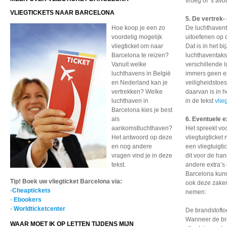
vroeg of ’s avo
VLIEGTICKETS NAAR BARCELONA
5. De vertrek
Hoe koop je een zo
De luchthavent
voordelig mogelijk
uitoefenen op d
vliegticket om naar
Dat is in het b
Barcelona te reizen?
luchthaventaks
Vanuit welke
verschillende 
luchthavens in België
immers geen ex
en Nederland kan je
veiligheidstoe
vertrekken? Welke
daarvan is in 
luchthaven in
in de tekst
vlie
Barcelona kies je best
als
6. Eventuele e
aankomstluchthaven?
Het spreekt voo
Het antwoord op deze
vliegtuigticket
en nog andere
een vliegtuigt
vragen vind je in deze
dit voor de ha
tekst.
andere extra’s 
Barcelona kunn
Tip! Boek uw vliegticket Barcelona via:
ook deze zaken
-
Cheaptickets
nemen:
-
Ebookers
-
Worldticketcenter
De brandstofto
Wanneer de bran
WAAR MOET IK OP LETTEN TIJDENS MIJN