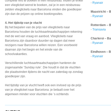
complete reis te boeken in een reisbureau. Indien je enkel
-
Ryanair
een vliegticket wenst te boeken, zal je in een reisbureau
zelden vliegtickets naar Barcelona vinden die goedkoper
Maastricht – 
zijn dan de prijzen op online boekingssites.
-
Ryanair
4. Het tijdstip van je vlucht
Rotterdam – B
Bij het bepalen van de prijs van vliegtickets naar
-
Transavia
Barcelona houden de luchtvaartmaatschappijen rekening
met de wet van vraag en aanbod. Vliegtickets naar
Charleroi – B
Barcelona zijn daardoor duurder op dagen dat meer
-
Ryanair
reizigers naar Barcelona willen reizen. Een voorbeeld
daarvan zijn het begin en het einde van de
Eindhoven – 
schoolvakanties.
-
Ryanair
Verschillende luchtvaartmaatschappijen hanteren de
zogenaamde ‘Sunday rule’. Die houdt in dat de vluchten
die plaatsvinden tijdens de nacht van zaterdag op zondag
goedkoper zijn.
Het tijdstip van je vlucht
heeft ook een invloed
op de prijs
van je vliegticket
naar Barcelona: je betaalt
over het
algemeen minder
voor vluchten die ’s ochtends