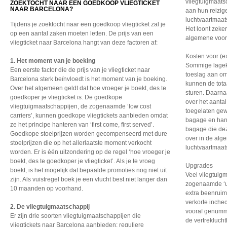
vliegtuigmaats
ZOEKTOCHT NAAR EEN GOEDKOOP VLIEGTICKET
NAAR BARCELONA?
aan hun reizig
luchtvaartmaat
Tijdens je zoektocht naar een goedkoop vliegticket zal je
Het loont zeke
op een aantal zaken moeten letten. De prijs van een
algemene voor
vliegticket naar Barcelona hangt van deze factoren af:
Kosten voor (e
1. Het moment van je boeking
Sommige lagek
Een eerste factor die de prijs van je vliegticket naar
toeslag aan o
Barcelona sterk beïnvloedt is het moment van je boeking.
kunnen de totaa
Over het algemeen geldt dat hoe vroeger je boekt, des te
sturen. Daarna
goedkoper je vliegticket is. De goedkope
over het aanta
vliegtuigmaatschappijen, de zogenaamde ‘low cost
toegelaten gew
carriers’, kunnen goedkope vliegtickets aanbieden omdat
bagage en han
ze het principe hanteren van ‘first come, first served’.
bagage die dez
Goedkope stoelprijzen worden gecompenseerd met dure
over in de al
stoelprijzen die op het allerlaatste moment verkocht
luchtvaartmaat
worden. Er is één uitzondering op de regel ‘hoe vroeger je
boekt, des te goedkoper je vliegticket’. Als je te vroeg
Upgrades
boekt, is het mogelijk dat bepaalde promoties nog niet uit
Veel vliegtuig
zijn. Als vuistregel boek je een vlucht best niet langer dan
zogenaamde ‘u
10 maanden op voorhand.
extra beenruim
verkorte inche
2. De vliegtuigmaatschappij
vooraf genumme
Er zijn drie soorten vliegtuigmaatschappijen die
de vertreklucht
vliegtickets naar Barcelona aanbieden: reguliere