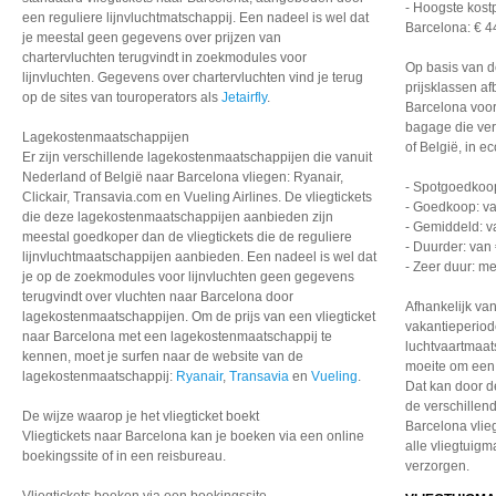
- Hoogste kostp
een reguliere lijnvluchtmatschappij. Een nadeel is wel dat
Barcelona: € 4
je meestal geen gegevens over prijzen van
chartervluchten terugvindt in zoekmodules voor
Op basis van d
lijnvluchten. Gegevens over chartervluchten vind je terug
prijsklassen af
op de sites van touroperators als
Jetairfly
.
Barcelona voor
bagage die ver
Lagekostenmaatschappijen
of België, in 
Er zijn verschillende lagekostenmaatschappijen die vanuit
Nederland of België naar Barcelona vliegen: Ryanair,
- Spotgoedkoo
Clickair, Transavia.com en Vueling Airlines. De vliegtickets
- Goedkoop: va
die deze lagekostenmaatschappijen aanbieden zijn
- Gemiddeld: v
meestal goedkoper dan de vliegtickets die de reguliere
- Duurder: van 
lijnvluchtmaatschappijen aanbieden. Een nadeel is wel dat
- Zeer duur: m
je op de zoekmodules voor lijnvluchten geen gegevens
terugvindt over vluchten naar Barcelona door
Afhankelijk va
lagekostenmaatschappijen. Om de prijs van een vliegticket
vakantieperiod
naar Barcelona met een lagekostenmaatschappij te
luchtvaartmaat
kennen, moet je surfen naar de website van de
moeite om een 
lagekostenmaatschappij:
Ryanair
,
Transavia
en
Vueling
.
Dat kan door d
de verschillen
De wijze waarop je het vliegticket boekt
Barcelona vlie
Vliegtickets naar Barcelona kan je boeken via een online
alle vliegtuig
boekingssite of in een reisbureau.
verzorgen.