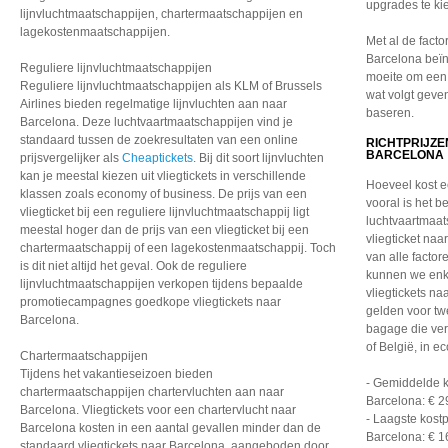
upgrades te ki
lijnvluchtmaatschappijen, chartermaatschappijen en
lagekostenmaatschappijen.
Met al de facto
Barcelona beïn
Reguliere lijnvluchtmaatschappijen
moeite om een p
Reguliere lijnvluchtmaatschappijen als KLM of Brussels
wat volgt geven
Airlines bieden regelmatige lijnvluchten aan naar
baseren.
Barcelona. Deze luchtvaartmaatschappijen vind je
standaard tussen de zoekresultaten van een online
RICHTPRIJZE
BARCELONA
prijsvergelijker als
Cheaptickets
. Bij dit soort lijnvluchten
kan je meestal kiezen uit vliegtickets in verschillende
Hoeveel kost e
klassen zoals economy of business. De prijs van een
vooral is het 
vliegticket bij een reguliere lijnvluchtmaatschappij ligt
luchtvaartmaat
meestal hoger dan de prijs van een vliegticket bij een
vliegticket naa
chartermaatschappij of een lagekostenmaatschappij. Toch
van alle facto
is dit niet altijd het geval. Ook de reguliere
kunnen we enke
lijnvluchtmaatschappijen verkopen tijdens bepaalde
vliegtickets na
promotiecampagnes goedkope vliegtickets naar
gelden voor tw
Barcelona.
bagage die ver
of België, in e
Chartermaatschappijen
Tijdens het vakantieseizoen bieden
- Gemiddelde ko
chartermaatschappijen chartervluchten aan naar
Barcelona: € 2
Barcelona. Vliegtickets voor een chartervlucht naar
- Laagste kostp
Barcelona kosten in een aantal gevallen minder dan de
Barcelona: € 1
standaard vliegtickets naar Barcelona, aangeboden door