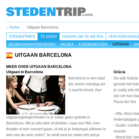
Home
Uitgaan Barcelona
STEDENTRIPS
TE DOEN
HANDIG OM TE WETEN
VERVOERSMOGE
BEZIENSWAARDIGHEDEN
MUSEA
EVENEMENTEN
UITGAAN
SH
UITGAAN BARCELONA
MEER OVER UITGAAN BARCELONA
Uitgaan in Barcelona
Gràcia
Barcelona is een stad
De wijk Gràcia 
die zowel overdag als
gevuld met bars
‘s nachts bruist. Aan
je rustig iets 
zijn om hun bar
Plaza del Sol.
- Alfa: disco-b
uitgaansgelegenheden is er zeker geen gebrek in
hedendaagse 
Barcelona. Wil je iets eten of drinken, naar een film, een
- Gusto: comfo
theater of een concert gaan, of wil je je helemaal uitleven in
muziek
één van de vele clubs? Je vindt vast en zeker iets dat je
- Mond bar: kl