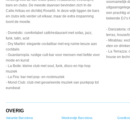
voornamelijk d
bars en clubs. De meeste daarvan bevinden zich In de
uitgaansgeleg
Calle Aribau en dichtbij Roselló. In deze wijk liggen de bars
een prachtig ui
en clubs iets verder uit elkaar, maar de extra inspanning
bekende DJ’s t
loont de moeite.
- Danzatoria: c
- Domèstic: comfortabel café/restaurant met sofas, jazz,
terras, house/
funk, latin, acid
- Mirablau: ex
- Dry Martini: elegante coctailbar met erg ruime keuze aan
eten en drinke
cocktails
- La Terrazza: 
- Guardarropía: rustige cult-bar voor mensen met liefde voor
house en tech
mode en kunst
- La Boite: kleine club met soul, funk, disco en hip-hop
muziek
- La Fira: bar met pop- en rockmuziek
- Mond Club: club met gevarieerde muziek van punkpop tot
eurobeat
OVERIG
Vakantie Barcelona
Weekendje Barcelona
Goedkoo