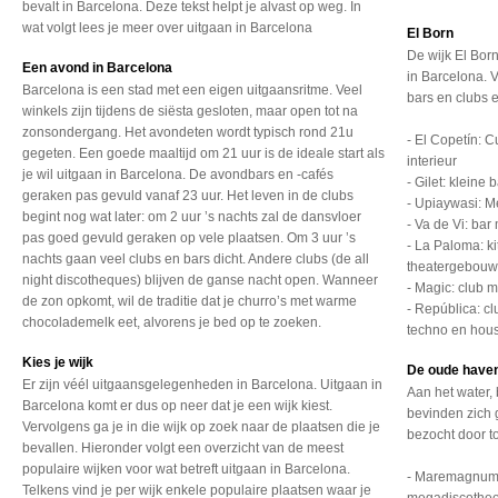
bevalt in Barcelona. Deze tekst helpt je alvast op weg. In
wat volgt lees je meer over uitgaan in Barcelona
El Born
De wijk El Bor
Een avond in Barcelona
in Barcelona. V
Barcelona is een stad met een eigen uitgaansritme. Veel
bars en clubs e
winkels zijn tijdens de siësta gesloten, maar open tot na
zonsondergang. Het avondeten wordt typisch rond 21u
- El Copetín: C
gegeten. Een goede maaltijd om 21 uur is de ideale start als
interieur
je wil uitgaan in Barcelona. De avondbars en -cafés
- Gilet: kleine
geraken pas gevuld vanaf 23 uur. Het leven in de clubs
- Upiaywasi: M
begint nog wat later: om 2 uur ’s nachts zal de dansvloer
- Va de Vi: bar
pas goed gevuld geraken op vele plaatsen. Om 3 uur ’s
- La Paloma: k
nachts gaan veel clubs en bars dicht. Andere clubs (de all
theatergebou
night discotheques) blijven de ganse nacht open. Wanneer
- Magic: club 
de zon opkomt, wil de traditie dat je churro’s met warme
- República: cl
chocolademelk eet, alvorens je bed op te zoeken.
techno en hou
Kies je wijk
De oude have
Er zijn véél uitgaansgelegenheden in Barcelona. Uitgaan in
Aan het water,
Barcelona komt er dus op neer dat je een wijk kiest.
bevinden zich g
Vervolgens ga je in die wijk op zoek naar de plaatsen die je
bezocht door to
bevallen. Hieronder volgt een overzicht van de meest
populaire wijken voor wat betreft uitgaan in Barcelona.
- Maremagnum:
Telkens vind je per wijk enkele populaire plaatsen waar je