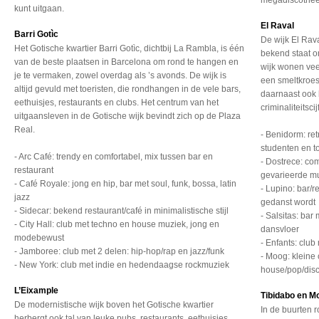
megadiscothe
kunt uitgaan.
El Raval
Barri Gotìc
De wijk El Rava
Het Gotische kwartier Barri Gotìc, dichtbij La Rambla, is één
bekend staat o
van de beste plaatsen in Barcelona om rond te hangen en
wijk wonen veel
je te vermaken, zowel overdag als ’s avonds. De wijk is
een smeltkroes 
altijd gevuld met toeristen, die rondhangen in de vele bars,
daarnaast ook 
eethuisjes, restaurants en clubs. Het centrum van het
criminaliteitscij
uitgaansleven in de Gotische wijk bevindt zich op de Plaza
Real.
- Benidorm: re
studenten en t
- Arc Café: trendy en comfortabel, mix tussen bar en
- Dostrece: com
restaurant
gevarieerde m
- Café Royale: jong en hip, bar met soul, funk, bossa, latin
- Lupino: bar/
jazz
gedanst wordt
- Sidecar: bekend restaurant/café in minimalistische stijl
- Salsitas: bar
- City Hall: club met techno en house muziek, jong en
dansvloer
modebewust
- Enfants: clu
- Jamboree: club met 2 delen: hip-hop/rap en jazz/funk
- Moog: kleine 
- New York: club met indie en hedendaagse rockmuziek
house/pop/dis
L’Eixample
Tibidabo en Mo
De modernistische wijk boven het Gotische kwartier
In de buurten 
herbergt ook tal van leuke pubs, restaurants, eethuisjes,