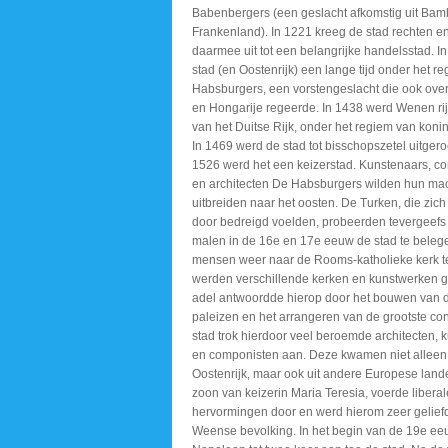
Babenbergers (een geslacht afkomstig uit Bam
Frankenland). In 1221 kreeg de stad rechten e
daarmee uit tot een belangrijke handelsstad. In
stad (en Oostenrijk) een lange tijd onder het r
Habsburgers, een vorstengeslacht die ook ov
en Hongarije regeerde. In 1438 werd Wenen ri
van het Duitse Rijk, onder het regiem van koning
In 1469 werd de stad tot bisschopszetel uitgero
1526 werd het een keizerstad. Kunstenaars, c
en architecten De Habsburgers wilden hun mac
uitbreiden naar het oosten. De Turken, die zich 
door bedreigd voelden, probeerden tevergeef
malen in de 16e en 17e eeuw de stad te beleg
mensen weer naar de Rooms-katholieke kerk te
werden verschillende kerken en kunstwerken
adel antwoordde hierop door het bouwen van 
paleizen en het arrangeren van de grootste co
stad trok hierdoor veel beroemde architecten, 
en componisten aan. Deze kwamen niet alleen 
Oostenrijk, maar ook uit andere Europese landen
zoon van keizerin Maria Teresia, voerde liberal
hervormingen door en werd hierom zeer geliefd
Weense bevolking. In het begin van de 19e ee