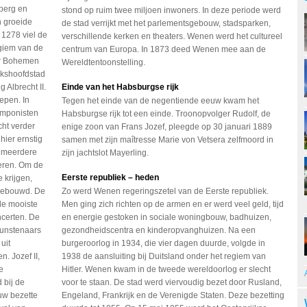
berg en
stond op ruim twee miljoen inwoners. In deze periode werd
n groeide
de stad verrijkt met het parlementsgebouw, stadsparken,
 1278 viel de
verschillende kerken en theaters. Wenen werd het cultureel
egiem van de
centrum van Europa. In 1873 deed Wenen mee aan de
er Bohemen
Wereldtentoonstelling.
jkshoofdstad
 Albrecht II.
Einde van het Habsburgse rijk
epen. In
Tegen het einde van de negentiende eeuw kwam het
omponisten
Habsburgse rijk tot een einde. Troonopvolger Rudolf, de
ht verder
enige zoon van Frans Jozef, pleegde op 30 januari 1889
hier ernstig
samen met zijn maîtresse Marie von Vetsera zelfmoord in
s meerdere
zijn jachtslot Mayerling.
eren. Om de
Eerste republiek – heden
 krijgen,
 gebouwd. De
Zo werd Wenen regeringszetel van de Eerste republiek.
de mooiste
Men ging zich richten op de armen en er werd veel geld, tijd
ncerten. De
en energie gestoken in sociale woningbouw, badhuizen,
kunstenaars
gezondheidscentra en kinderopvanghuizen. Na een
uit
burgeroorlog in 1934, die vier dagen duurde, volgde in
. Jozef II,
1938 de aansluiting bij Duitsland onder het regiem van
e
Hitler. Wenen kwam in de tweede wereldoorlog er slecht
 bij de
voor te staan. De stad werd viervoudig bezet door Rusland,
uw bezette
Engeland, Frankrijk en de Verenigde Staten. Deze bezetting