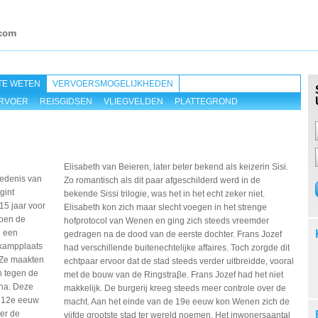
TE WETEN
VERVOERSMOGELIJKHEDEN
RVOER
REISGIDSEN
VLIEGVELDEN
PLATTEGROND
Elisabeth van Beieren, later beter bekend als keizerin Sisi.
edenis van
Zo romantisch als dit paar afgeschilderd werd in de
gint
bekende Sissi trilogie, was het in het echt zeker niet.
15 jaar voor
Elisabeth kon zich maar slecht voegen in het strenge
toen de
hofprotocol van Wenen en ging zich steeds vreemder
 een
gedragen na de dood van de eerste dochter. Frans Jozef
 kampplaats
had verschillende buitenechtelijke affaires. Toch zorgde dit
Ze maakten
echtpaar ervoor dat de stad steeds verder uitbreidde, vooral
n tegen de
met de bouw van de Ringstraβe. Frans Jozef had het niet
na. Deze
makkelijk. De burgerij kreeg steeds meer controle over de
n 12e eeuw
macht. Aan het einde van de 19e eeuw kon Wenen zich de
er de
vijfde grootste stad ter wereld noemen. Het inwonersaantal