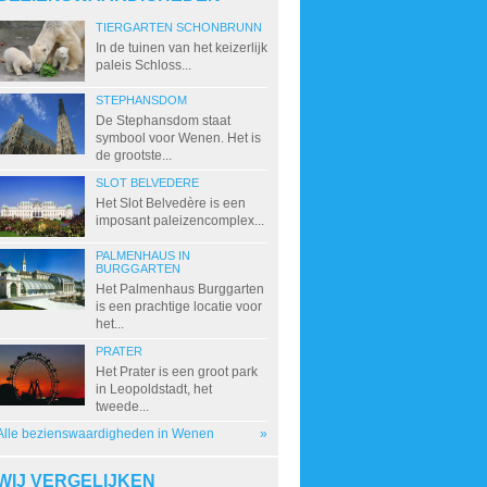
TIERGARTEN SCHONBRUNN
In de tuinen van het keizerlijk
paleis Schloss...
STEPHANSDOM
De Stephansdom staat
symbool voor Wenen. Het is
de grootste...
SLOT BELVEDERE
Het Slot Belvedère is een
imposant paleizencomplex...
PALMENHAUS IN
BURGGARTEN
Het Palmenhaus Burggarten
is een prachtige locatie voor
het...
PRATER
Het Prater is een groot park
in Leopoldstadt, het
tweede...
Alle bezienswaardigheden in Wenen
»
WIJ VERGELIJKEN