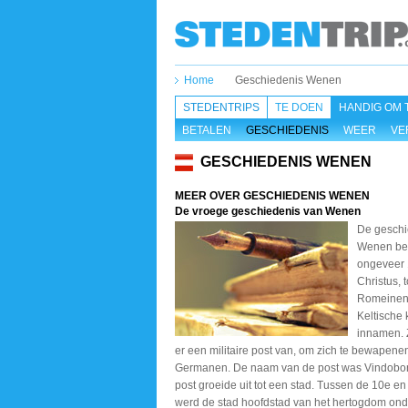
Home
Geschiedenis Wenen
STEDENTRIPS
TE DOEN
HANDIG OM 
BETALEN
GESCHIEDENIS
WEER
VE
GESCHIEDENIS WENEN
MEER OVER GESCHIEDENIS WENEN
De vroege geschiedenis van Wenen
De geschi
Wenen be
ongeveer 
Christus, 
Romeinen
Keltische
innamen. 
er een militaire post van, om zich te bewapene
Germanen. De naam van de post was Vindobo
post groeide uit tot een stad. Tussen de 10e e
werd de stad hoofdstad van het hertogdom ond