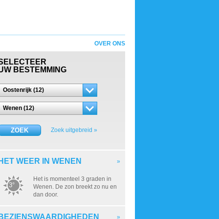
OVER ONS
SELECTEER
UW BESTEMMING
Oostenrijk (12)
Wenen (12)
ZOEK
Zoek uitgebreid »
HET WEER IN WENEN
»
Het is momenteel 3 graden in
3°
Wenen. De zon breekt zo nu en
dan door.
BEZIENSWAARDIGHEDEN
»