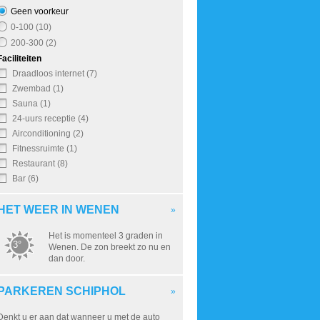
Geen voorkeur
0-100 (10)
200-300 (2)
Faciliteiten
Draadloos internet (7)
Zwembad (1)
Sauna (1)
24-uurs receptie (4)
Airconditioning (2)
Fitnessruimte (1)
Restaurant (8)
Bar (6)
HET WEER IN WENEN
»
Het is momenteel 3 graden in
3°
Wenen. De zon breekt zo nu en
dan door.
PARKEREN SCHIPHOL
»
Denkt u er aan dat wanneer u met de auto