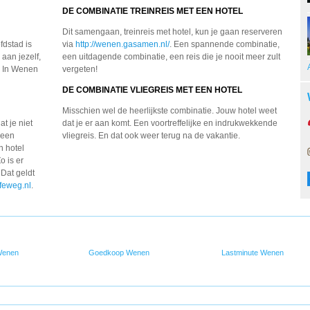
DE COMBINATIE TREINREIS MET EEN HOTEL
Dit samengaan, treinreis met hotel, kun je gaan reserveren
fdstad is
via
http://wenen.gasamen.nl/
. Een spannende combinatie,
aan jezelf,
een uitdagende combinatie, een reis die je nooit meer zult
s. In Wenen
vergeten!
DE COMBINATIE VLIEGREIS MET EEN HOTEL
Misschien wel de heerlijkste combinatie. Jouw hotel weet
t je niet
dat je er aan komt. Een voortreffelijke en indrukwekkende
p een
vliegreis. En dat ook weer terug na de vakantie.
n hotel
o is er
 Dat geldt
feweg.nl
.
Wenen
Goedkoop Wenen
Lastminute Wenen