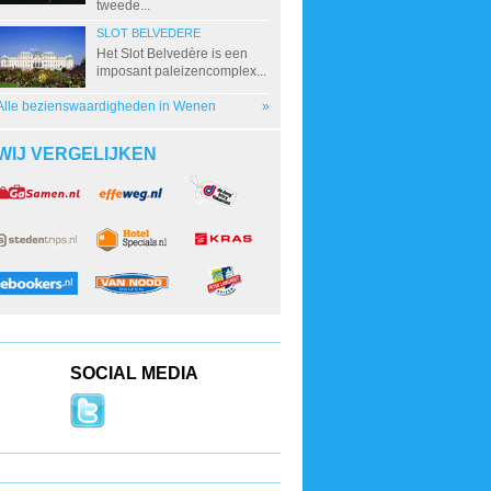
tweede...
SLOT BELVEDERE
Het Slot Belvedère is een
imposant paleizencomplex...
Alle bezienswaardigheden in Wenen
»
WIJ VERGELIJKEN
SOCIAL MEDIA