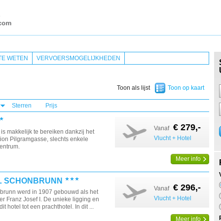
TE WETEN
VERVOERSMOGELIJKHEDEN
Toon als lijst
Toon op kaart
Sterren
Prijs
€ 279,-
Vanaf
 is makkelijk te bereiken dankzij het
Vlucht + Hotel
ion Pilgramgasse, slechts enkele
centrum.
Meer info
L SCHONBRUNN
€ 296,-
Vanaf
brunn werd in 1907 gebouwd als het
Vlucht + Hotel
er Franz Josef I. De unieke ligging en
it hotel tot een prachthotel. In dit ...
Meer info