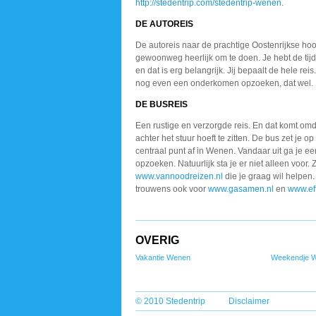
http://stedentrip.com/stedentrip-wenen
.
DE AUTOREIS
De autoreis naar de prachtige Oostenrijkse hoo
gewoonweg heerlijk om te doen. Je hebt de tijd 
en dat is erg belangrijk. Jij bepaalt de hele rei
nog even een onderkomen opzoeken, dat wel.
DE BUSREIS
Een rustige en verzorgde reis. En dat komt omda
achter het stuur hoeft te zitten. De bus zet je o
centraal punt af in Wenen. Vandaar uit ga je ee
opzoeken. Natuurlijk sta je er niet alleen voor. Z
www.vannoodreizen.nl
die je graag wil helpen.
trouwens ook voor
www.gasamen.nl
en
www.ef
OVERIG
Vakantie Wenen
Weekendje 
© 2010 Stedentrip
Disclaimer