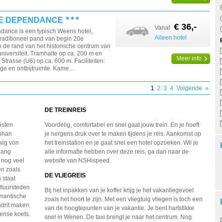
E DEPENDANCE
€ 36,-
Vanaf
dance is een typisch Weens hotel,
Alleen hotel
traditioneel pand van begin 20e
 de rand van het historische centrum van
universiteit. Tramhalte op ca. 200 m en
Meer info
 Strasse (U6) op ca. 600 m. Faciliteiten:
nge en ontbijtruimte. Kame...
1
2
3
4
Volgende
»
DE TREINREIS
isten
Voordelig, comfortabel en snel gaat jouw trein. En je hoeft
Johan
je nergens druk over te maken tijdens je reis. Aankomst op
wig von
het treinstation en je gaat snel een hotel opzoeken. Wil je
Lang
alle informatie hebben over deze reis, ga dan naar de
 nog veel
website van NSHispeed.
en zoals
DE VLIEGREIS
 staat
ltuursteden
Bij het inpakken van je koffer krijg je het vakantiegevoel
omantische
zoals het hoort te zijn. Met een vliegtuig vliegen is toch een
ndrit maken
van de hoogtepunten van je vakantie. Je bent hartstikke
eense koets.
snel in Wenen. De taxi brengt je naar het centrum. Nog