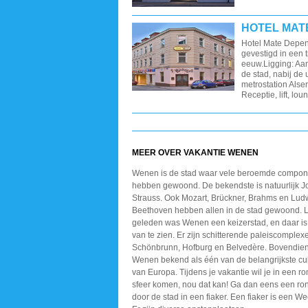
HOTEL MAT
Hotel Mate Depen
gevestigd in een 
eeuw.Ligging: Aan
de stad, nabij de 
metrostation Alser
Receptie, lift, lou
MEER OVER VAKANTIE WENEN
Wenen is de stad waar vele beroemde compon
hebben gewoond. De bekendste is natuurlijk 
Strauss. Ook Mozart, Brückner, Brahms en Lud
Beethoven hebben allen in de stad gewoond. 
geleden was Wenen een keizerstad, en daar is
van te zien. Er zijn schitterende paleiscomplex
Schönbrunn, Hofburg en Belvedère. Bovendien
Wenen bekend als één van de belangrijkste cu
van Europa. Tijdens je vakantie wil je in een r
sfeer komen, nou dat kan! Ga dan eens een ro
door de stad in een fiaker. Een fiaker is een W