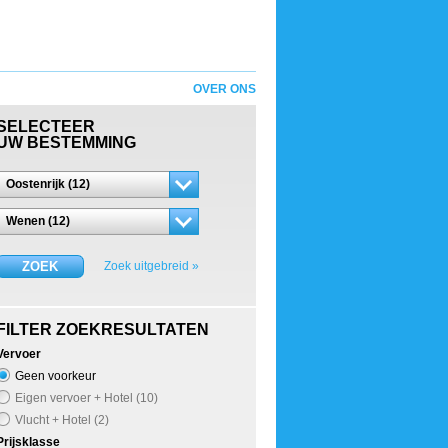
OVER ONS
SELECTEER
UW BESTEMMING
Oostenrijk (12)
Wenen (12)
ZOEK
Zoek uitgebreid »
FILTER ZOEKRESULTATEN
Vervoer
Geen voorkeur
Eigen vervoer + Hotel (10)
Vlucht + Hotel (2)
Prijsklasse