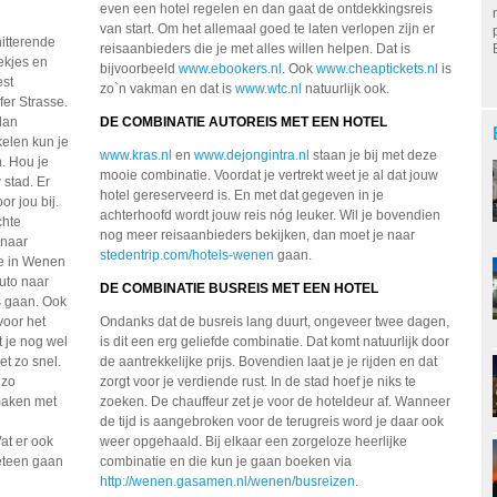
even een hotel regelen en dan gaat de ontdekkingsreis
van start. Om het allemaal goed te laten verlopen zijn er
hitterende
reisaanbieders die je met alles willen helpen. Dat is
iekjes en
bijvoorbeeld
www.ebookers.nl
. Ook
www.cheaptickets.nl
is
est
zo`n vakman en dat is
www.wtc.nl
natuurlijk ook.
fer Strasse.
dan
DE COMBINATIE AUTOREIS MET EEN HOTEL
elen kun je
www.kras.nl
en
www.dejongintra.nl
staan je bij met deze
n. Hou je
mooie combinatie. Voordat je vertrekt weet je al dat jouw
stad. Er
hotel gereserveerd is. En met dat gegeven in je
or jou bij.
achterhoofd wordt jouw reis nóg leuker. Wil je bovendien
chte
nog meer reisaanbieders bekijken, dan moet je naar
 naar
stedentrip.com/hotels-wenen
gaan.
ie in Wenen
uto naar
DE COMBINATIE BUSREIS MET EEN HOTEL
s gaan. Ook
 voor het
Ondanks dat de busreis lang duurt, ongeveer twee dagen,
 je nog wel
is dit een erg geliefde combinatie. Dat komt natuurlijk door
et zo snel.
de aantrekkelijke prijs. Bovendien laat je je rijden en dat
 zo
zorgt voor je verdiende rust. In de stad hoef je niks te
maken met
zoeken. De chauffeur zet je voor de hoteldeur af. Wanneer
de tijd is aangebroken voor de terugreis word je daar ook
at er ook
weer opgehaald. Bij elkaar een zorgeloze heerlijke
meteen gaan
combinatie en die kun je gaan boeken via
http://wenen.gasamen.nl/wenen/busreizen
.