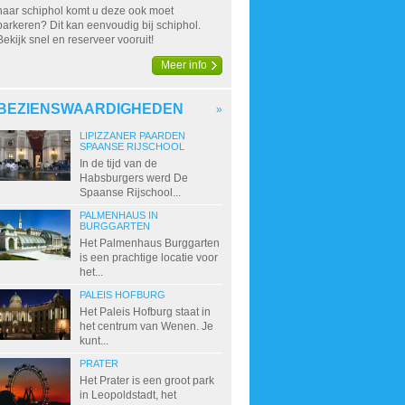
naar schiphol komt u deze ook moet
parkeren? Dit kan eenvoudig bij schiphol.
Bekijk snel en reserveer vooruit!
Meer info
BEZIENSWAARDIGHEDEN
»
LIPIZZANER PAARDEN
SPAANSE RIJSCHOOL
In de tijd van de
Habsburgers werd De
Spaanse Rijschool...
PALMENHAUS IN
BURGGARTEN
Het Palmenhaus Burggarten
is een prachtige locatie voor
het...
PALEIS HOFBURG
Het Paleis Hofburg staat in
het centrum van Wenen. Je
kunt...
PRATER
Het Prater is een groot park
in Leopoldstadt, het