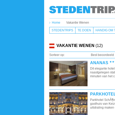
Home
Vakantie Wenen
STEDENTRIPS
TE DOEN
HANDIG OM 
VAKANTIE WENEN
(12)
Sorteer op:
Best beoordeeld
ANANAS
Dit elegante hotel
naastgelegen stat
minuten van het 
PARKHOTE
Parkhotel SchÃ¶n
gasthuis van Keiz
uitstraling maken d