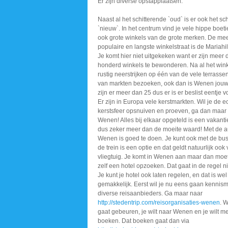
Er zijn diverse opstapplaatsen.
Naast al het schitterende `oud` is er ook het sc
`nieuw`. In het centrum vind je vele hippe boet
ook grote winkels van de grote merken. De me
populaire en langste winkelstraat is de Mariahil
Je komt hier niet uitgekeken want er zijn meer 
honderd winkels te bewonderen. Na al het wink
rustig neerstrijken op één van de vele terrasse
van markten bezoeken, ook dan is Wenen jouw 
zijn er meer dan 25 dus er is er beslist eentje vo
Er zijn in Europa vele kerstmarkten. Wil je de e
kerstsfeer opsnuiven en proeven, ga dan maar
Wenen! Alles bij elkaar opgeteld is een vakant
dus zeker meer dan de moeite waard! Met de a
Wenen is goed te doen. Je kunt ook met de bu
de trein is een optie en dat geldt natuurlijk ook
vliegtuig. Je komt in Wenen aan maar dan moet
zelf een hotel opzoeken. Dat gaat in de regel ni
Je kunt je hotel ook laten regelen, en dat is wel
gemakkelijk. Eerst wil je nu eens gaan kennis
diverse reisaanbieders. Ga maar naar
http://stedentrip.com/reisorganisaties-wenen
. W
gaat gebeuren, je wilt naar Wenen en je wilt 
boeken. Dat boeken gaat dan via