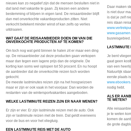
nieuws kan zo negatief zijn dat de mensen besluiten niet in
Daar maken st
dat land met vakantie te gaan. Zij kiezen een andere
is niet duur ma
bestemming of blijven in eigen land. De reisaanbieder blijft
is dat je zelf n
dan met onverkochte vakantieproducten zitten. Niet
reis staan reis
verkocht betekent minder winst of kan zelfs op verlies
www.vertrekpun
uitdraaien.
www.gasamen.
WAT GAAT DE REISAANBIEDER DOEN OM VAN DIE
busreisgebied.
ONVERKOCHTE PRODUCTEN AF TE KOMEN?
LASTMINUTE 
Om toch nog wat geld binnen te halen zit er maar een ding
op. De reisaanbieder zal deze producten gaan verkopen
Je bent vliegen
maar dan tegen een lagere prijs dan de originele. De
gaat geen kost
korting kan soms wel oplopen tot 50 procent. En nu hoopt
van een heerlij
de aanbieder dat de onverkochte reizen toch worden
Natuurlijk staa
gekocht.
eerste plaats i
De meeste lastminutes reizen zijn na het hoogseizoen
www.ebookers.
maar er zijn er ook vaak in het voorjaar. Dan worden de
nodig hebt.
restanten van de wintersportvakanties aangeboden.
ALS ER AANB
TE WETEN?
WELKE LASTMINUTE REIZEN ZIJN ER NAAR WENEN?
Alle reisaanbi
Er zijn er vier. Er zijn lastminute reizen met de auto. Ook
je te weten ko
zijn er lastminute reizen met de trein. Dat geldt eveneens
komen de aanbi
voor de bus en voor het vliegtuig.
de grote dagbl
EEN LASTMINUTE REIS MET DE AUTO