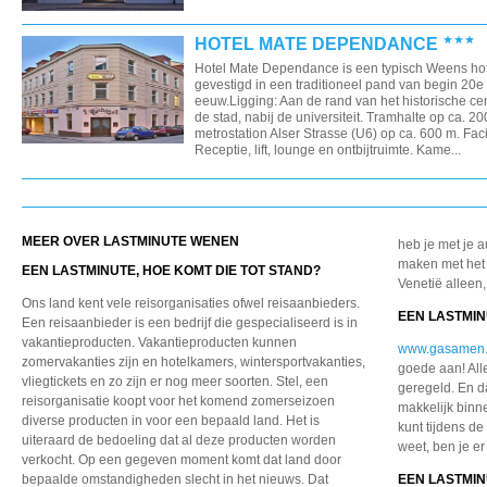
HOTEL MATE DEPENDANCE
Hotel Mate Dependance is een typisch Weens hot
gevestigd in een traditioneel pand van begin 20e
eeuw.Ligging: Aan de rand van het historische c
de stad, nabij de universiteit. Tramhalte op ca. 2
metrostation Alser Strasse (U6) op ca. 600 m. Facil
Receptie, lift, lounge en ontbijtruimte. Kame...
MEER OVER LASTMINUTE WENEN
heb je met je a
maken met het 
EEN LASTMINUTE, HOE KOMT DIE TOT STAND?
Venetië alleen,
Ons land kent vele reisorganisaties ofwel reisaanbieders.
EEN LASTMIN
Een reisaanbieder is een bedrijf die gespecialiseerd is in
vakantieproducten. Vakantieproducten kunnen
www.gasamen.
zomervakanties zijn en hotelkamers, wintersportvakanties,
goede aan! Alle
vliegtickets en zo zijn er nog meer soorten. Stel, een
geregeld. En da
reisorganisatie koopt voor het komend zomerseizoen
makkelijk binn
diverse producten in voor een bepaald land. Het is
kunt tijdens de
uiteraard de bedoeling dat al deze producten worden
weet, ben je er
verkocht. Op een gegeven moment komt dat land door
bepaalde omstandigheden slecht in het nieuws. Dat
EEN LASTMIN