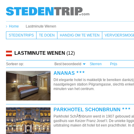
Home
Lastminute Wenen
STEDENTRIPS
TE DOEN
HANDIG OM TE WETEN
VERVOERSMOGE
LASTMINUTE WENEN
(12)
Sorteer op:
Best beoordeeld
Sterren
Prijs
ANANAS
Dit elegante hotel is makkelijk te bereiken dankzij
naastgelegen station Pilgramgasse, slechts enke
minuten van het centrum.
PARKHOTEL SCHONBRUNN
Parkhotel SchÃ¶nbrunn werd in 1907 gebouwd al
gasthuis van Keizer Franz Josef I. De unieke ligg
uitstraling maken dit hotel tot een prachthotel. In dit