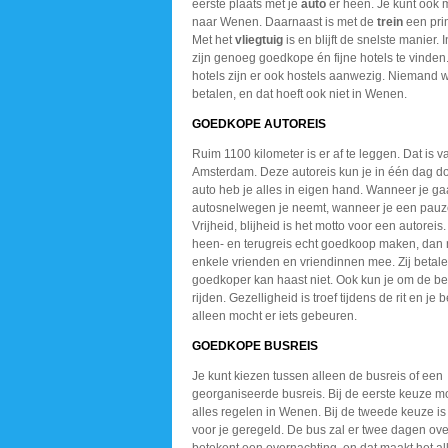
eerste plaats met je
auto
er heen. Je kunt ook 
naar Wenen. Daarnaast is met de
trein
een pri
Met het
vliegtuig
is en blijft de snelste manier. 
zijn genoeg goedkope én fijne hotels te vinden
hotels zijn er ook hostels aanwezig. Niemand wi
betalen, en dat hoeft ook niet in Wenen.
GOEDKOPE AUTOREIS
Ruim 1100 kilometer is er af te leggen. Dat is v
Amsterdam. Deze autoreis kun je in één dag do
auto heb je alles in eigen hand. Wanneer je ga
autosnelwegen je neemt, wanneer je een pauz
Vrijheid, blijheid is het motto voor een autoreis.
heen- en terugreis echt goedkoop maken, dan
enkele vrienden en vriendinnen mee. Zij beta
goedkoper kan haast niet. Ook kun je om de be
rijden. Gezelligheid is troef tijdens de rit en je b
alleen mocht er iets gebeuren.
GOEDKOPE BUSREIS
Je kunt kiezen tussen alleen de busreis of een
georganiseerde busreis. Bij de eerste keuze moe
alles regelen in Wenen. Bij de tweede keuze is 
voor je geregeld. De bus zal er twee dagen ove