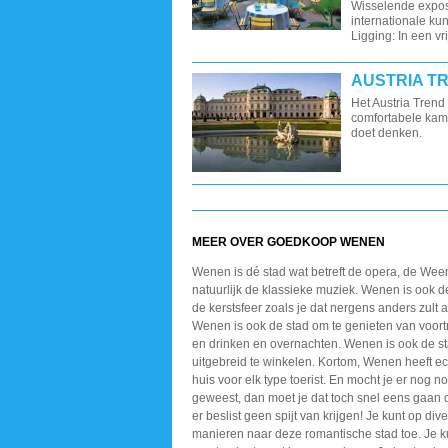
Wisselende exposi
internationale ku
Ligging: In een vrij
AUSTRIA T
Het Austria Trend
comfortabele kam
doet denken.
MEER OVER GOEDKOOP WENEN
Wenen is dé stad wat betreft de opera, de Wee
natuurlijk de klassieke muziek. Wenen is ook d
de kerstsfeer zoals je dat nergens anders zult a
Wenen is ook de stad om te genieten van voortre
en drinken en overnachten. Wenen is ook de s
uitgebreid te winkelen. Kortom, Wenen heeft ech
huis voor elk type toerist. En mocht je er nog noo
geweest, dan moet je dat toch snel eens gaan d
er beslist geen spijt van krijgen! Je kunt op div
manieren naar deze romantische stad toe. Je k