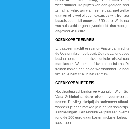
betekent een overnachting, en dat maakt het a
weer duurder. De prijzen van een georganisee
zijn afhankelijk van wanneer je gaat, met welke 
gaat en of je wel of geen excursies wilt. Een 
busreis begint bij ongeveer 350 euro. Wil je nó
van huis, acht dagen bijvoorbeeld, dan moet j
ongeveer 450 euro.
GOEDKOPE TREINREIS
Er gaat een nachttrein vanuit Amsterdam rechts
de Oostenrijkse hoofdstad. De reis zal ongevee
beslag nemen en een ticket enkele reis zal ro
euro kosten. Wenen heeft twee treinstations. 
treinen komen aan op de Westbahnhof. Je nee
taxi en je bent snel in het centrum.
GOEDKOPE VLIEGREIS
Het vliegtuig zal landen op Flughafen Wien-Sc
Vanaf Schiphol zal deze reis ongeveer twee uu
nemen. De vliegticketprijs is ondermeer afhank
wanneer je gaat, met wie je vliegt en soms zijn 
aanbiedingen. Een retourticket plus een overna
rond de 200 euro gaan kosten inclusief belast
toeslagen.