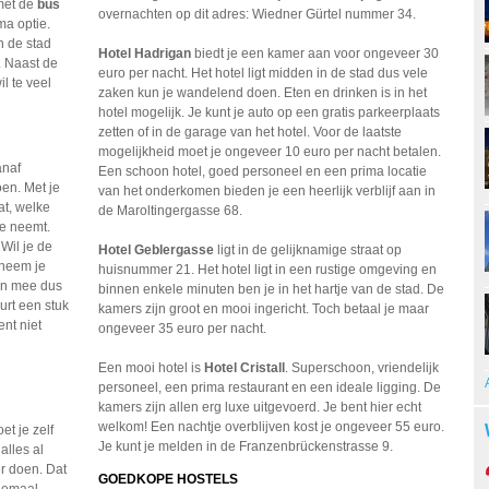
met de
bus
overnachten op dit adres: Wiedner Gürtel nummer 34.
ma optie.
In de stad
Hotel Hadrigan
biedt je een kamer aan voor ongeveer 30
. Naast de
euro per nacht. Het hotel ligt midden in de stad dus vele
l te veel
zaken kun je wandelend doen. Eten en drinken is in het
hotel mogelijk. Je kunt je auto op een gratis parkeerplaats
zetten of in de garage van het hotel. Voor de laatste
mogelijkheid moet je ongeveer 10 euro per nacht betalen.
anaf
Een schoon hotel, goed personeel en een prima locatie
en. Met je
van het onderkomen bieden je een heerlijk verblijf aan in
at, welke
de Maroltingergasse 68.
e neemt.
 Wil je de
Hotel Geblergasse
ligt in de gelijknamige straat op
 neem je
huisnummer 21. Het hotel ligt in een rustige omgeving en
len mee dus
binnen enkele minuten ben je in het hartje van de stad. De
urt een stuk
kamers zijn groot en mooi ingericht. Toch betaal je maar
ent niet
ongeveer 35 euro per nacht.
Een mooi hotel is
Hotel Cristall
. Superschoon, vriendelijk
personeel, een prima restaurant en een ideale ligging. De
kamers zijn allen erg luxe uitgevoerd. Je bent hier echt
welkom! Een nachtje overblijven kost je ongeveer 55 euro.
t je zelf
Je kunt je melden in de Franzenbrückenstrasse 9.
alles al
r doen. Dat
GOEDKOPE HOSTELS