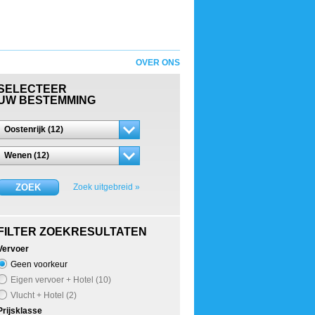
OVER ONS
SELECTEER
UW BESTEMMING
Oostenrijk (12)
Wenen (12)
ZOEK
Zoek uitgebreid »
FILTER ZOEKRESULTATEN
Vervoer
Geen voorkeur
Eigen vervoer + Hotel (10)
Vlucht + Hotel (2)
Prijsklasse