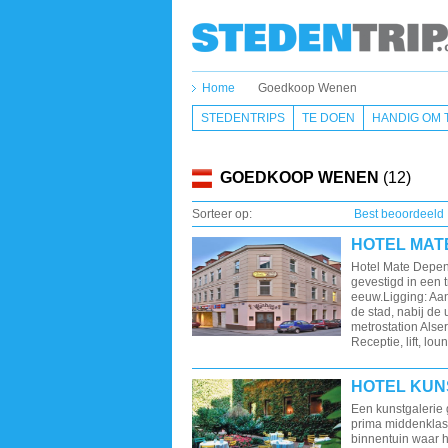
Home
Goedkoop Wenen
STEDENTRIPS
TE DOEN
HANDIG OM 
GOEDKOOP WENEN
(12)
Sorteer op:
Best beoordeeld
HOTEL MAT
Hotel Mate Depen
gevestigd in een 
eeuw.Ligging: Aan
de stad, nabij de 
metrostation Alser
Receptie, lift, lou
HOTEL KUN
Een kunstgalerie
prima middenklass
binnentuin waar h