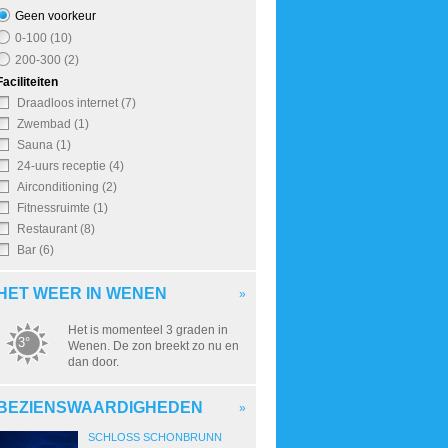
Geen voorkeur
0-100 (10)
200-300 (2)
Faciliteiten
Draadloos internet (7)
Zwembad (1)
Sauna (1)
24-uurs receptie (4)
Airconditioning (2)
Fitnessruimte (1)
Restaurant (8)
Bar (6)
HET WEER IN WENEN
»
Het is momenteel 3 graden in
3°
Wenen. De zon breekt zo nu en
dan door.
BEZIENSWAARDIGHEDEN
»
SCHLOSS SCHONBRUNN