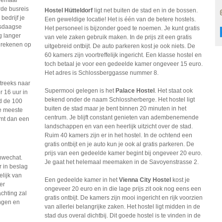
llemaal
rde busreis
Hostel Hütteldorf
ligt net buiten de stad en in de bossen.
bedrijf je
Een geweldige locatie! Het is één van de betere hostels.
zesdaagse
Het personeel is bijzonder goed te noemen. Je kunt gratis
g langer
van vele zaken gebruik maken. In de prijs zit een gratis
e rekenen op
uitgebreid ontbijt. De auto parkeren kost je ook niets. De
60 kamers zijn voortreffelijk ingericht. Een klasse hostel en
toch betaal je voor een gedeelde kamer ongeveer 15 euro.
Het adres is Schlossberggasse nummer 8.
treeks naar
Supermooi gelegen is het
Palace Hostel
. Het staat ook
r 16 uur in
bekend onder de naam Schlossherberge. Het hostel ligt
nd de 100
buiten de stad maar je bent binnen 20 minuten in het
De meeste
centrum. Je blijft constant genieten van adembenemende
mt dan een
landschappen en van een heerlijk uitzicht over de stad.
Ruim 40 kamers zijn er in het hostel. In de ochtend een
gratis ontbijt en je auto kun je ook al gratis parkeren. De
prijs van een gedeelde kamer begint bij ongeveer 20 euro.
hwechat.
Je gaat het helemaal meemaken in de Savoyenstrasse 2.
r in beslag
elijk van
Een gedeelde kamer in het
Vienna City Hostel
kost je
er
ongeveer 20 euro en in die lage prijs zit ook nog eens een
chting zal
gratis ontbijt. De kamers zijn mooi ingericht en rijk voorzien
ingen en
van allerlei belangrijke zaken. Het hostel ligt midden in de
stad dus overal dichtbij. Dit goede hostel is te vinden in de