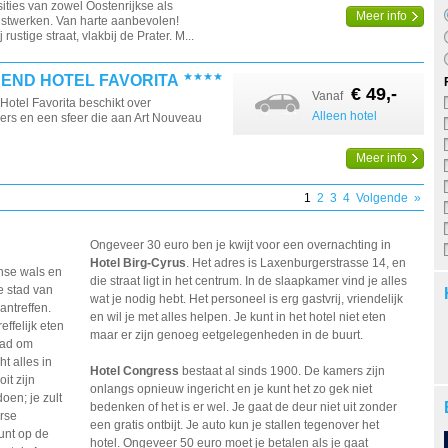
ties van zowel Oostenrijkse als
Meer info
nstwerken. Van harte aanbevolen!
 rustige straat, vlakbij de Prater. M...
REND HOTEL FAVORITA
€ 49,-
Vanaf
 Hotel Favorita beschikt over
Alleen hotel
ers en een sfeer die aan Art Nouveau
Meer info
1
2
3
4
Volgende
»
Ongeveer 30 euro ben je kwijt voor een overnachting in
Hotel Birg-Cyrus
. Het adres is Laxenburgerstrasse 14, en
nse wals en
die straat ligt in het centrum. In de slaapkamer vind je alles
e stad van
wat je nodig hebt. Het personeel is erg gastvrij, vriendelijk
antreffen.
en wil je met alles helpen. Je kunt in het hotel niet eten
ffelijk eten
maar er zijn genoeg eetgelegenheden in de buurt.
tad om
t alles in
Hotel Congress
bestaat al sinds 1900. De kamers zijn
it zijn
onlangs opnieuw ingericht en je kunt het zo gek niet
oen; je zult
bedenken of het is er wel. Je gaat de deur niet uit zonder
erse
een gratis ontbijt. Je auto kun je stallen tegenover het
unt op de
hotel. Ongeveer 50 euro moet je betalen als je gaat