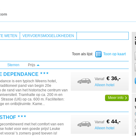
TE WETEN
VERVOERSMOGELIJKHEDEN
Toon als lijst
Toon op kaart
Sterren
Prijs
E DEPENDANCE
€ 36,-
Vanaf
dance is een typisch Weens hotel,
Alleen hotel
traditioneel pand van begin 20e
 de rand van het historische centrum van
universiteit. Tramhalte op ca. 200 m en
Meer info
 Strasse (U6) op ca. 600 m. Faciliteiten:
nge en ontbijtruimte. Kame...
STHOF
€ 44,-
Vanaf
 gecombineerd met het comfort van een
Alleen hotel
e hotel voor een goede prijs! Leuke
et vooral 's zomers goed toeven is!