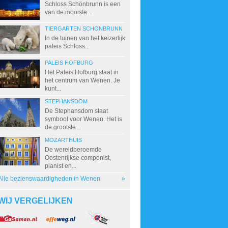
Schloss Schönbrunn is een
van de mooiste...
TIERGARTEN SCHONBRUNN
In de tuinen van het keizerlijk
paleis Schloss...
PALEIS HOFBURG
Het Paleis Hofburg staat in
het centrum van Wenen. Je
kunt...
STEPHANSDOM
De Stephansdom staat
symbool voor Wenen. Het is
de grootste...
MOZARTHUIS
De wereldberoemde
Oostenrijkse componist,
pianist en...
Alle bezienswaardigheden in Wenen
»
WIJ VERGELIJKEN