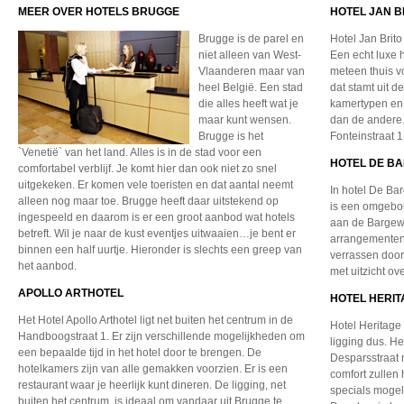
MEER OVER HOTELS BRUGGE
HOTEL JAN B
Brugge is de parel en
Hotel Jan Brito
niet alleen van West-
Een echt luxe h
Vlaanderen maar van
meteen thuis 
heel België. Een stad
dat stamt uit d
die alles heeft wat je
kamertypen en
maar kunt wensen.
dan de andere.
Brugge is het
Fonteinstraat 
`Venetië` van het land. Alles is in de stad voor een
HOTEL DE B
comfortabel verblijf. Je komt hier dan ook niet zo snel
uitgekeken. Er komen vele toeristen en dat aantal neemt
In hotel De Bar
alleen nog maar toe. Brugge heeft daar uitstekend op
is een omgebou
ingespeeld en daarom is er een groot aanbod wat hotels
aan de Bargewe
betreft. Wil je naar de kust eventjes uitwaaien…je bent er
arrangementen
binnen een half uurtje. Hieronder is slechts een greep van
verrassen door
het aanbod.
met uitzicht ov
APOLLO ARTHOTEL
HOTEL HERI
Het Hotel Apollo Arthotel ligt net buiten het centrum in de
Hotel Heritage
Handboogstraat 1. Er zijn verschillende mogelijkheden om
ligging dus. He
een bepaalde tijd in het hotel door te brengen. De
Desparsstraat 
hotelkamers zijn van alle gemakken voorzien. Er is een
comfort zullen
restaurant waar je heerlijk kunt dineren. De ligging, net
specials mogeli
buiten het centrum, is ideaal om vandaar uit Brugge te