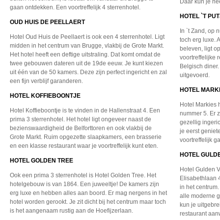
Daar kun je he
gaan ontdekken. Een voortreffelijk 4 sterrenhotel.
HOTEL `T PU
OUD HUIS DE PEELLAERT
In `t Zand, op 
Hotel Oud Huis de Peellaert is ook een 4 sterrenhotel. Ligt
toch erg luxe. A
midden in het centrum van Brugge, vlakbij de Grote Markt.
beleven, ligt o
Het hotel heeft een deftige uitstraling. Dat komt omdat de
voortreffelijke
twee gebouwen dateren uit de 19de eeuw. Je kunt kiezen
Belgisch diner
uit één van de 50 kamers. Deze zijn perfect ingericht en zal
uitgevoerd.
een fijn verblijf garanderen.
HOTEL MARK
HOTEL KOFFIEBOONTJE
Hotel Markies h
Hotel Koffieboontje is te vinden in de Hallenstraat 4. Een
nummer 5. Er z
prima 3 sterrenhotel. Het hotel ligt ongeveer naast de
gezellig ingeri
bezienswaardigheid de Belforttoren en ook vlakbij de
je eerst genie
Grote Markt. Ruim opgezette slaapkamers, een brasserie
voortreffelijk g
en een klasse restaurant waar je voortreffelijk kunt eten.
HOTEL GULDE
HOTEL GOLDEN TREE
Hotel Gulden Vl
Ook een prima 3 sterrenhotel is Hotel Golden Tree. Het
Elisabethlaan 
hotelgebouw is van 1864. Een juweeltje! De kamers zijn
in het centrum.
erg luxe en hebben alles aan boord. Er mag nergens in het
alle moderne g
hotel worden gerookt. Je zit dicht bij het centrum maar toch
kun je uitgebre
is het aangenaam rustig aan de Hoefijzerlaan.
restaurant aan