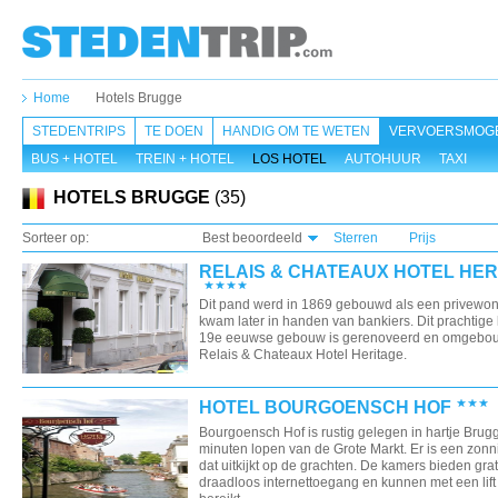
Home
Hotels Brugge
STEDENTRIPS
TE DOEN
HANDIG OM TE WETEN
VERVOERSMOGE
BUS + HOTEL
TREIN + HOTEL
LOS HOTEL
AUTOHUUR
TAXI
HOTELS BRUGGE
(35)
Sorteer op:
Best beoordeeld
Sterren
Prijs
RELAIS & CHATEAUX HOTEL HER
Dit pand werd in 1869 gebouwd als een privewon
kwam later in handen van bankiers. Dit prachtige
19e eeuwse gebouw is gerenoveerd en omgebou
Relais & Chateaux Hotel Heritage.
HOTEL BOURGOENSCH HOF
Bourgoensch Hof is rustig gelegen in hartje Brug
minuten lopen van de Grote Markt. Er is een zonni
dat uitkijkt op de grachten. De kamers bieden grat
draadloos internettoegang en kunnen met een lif