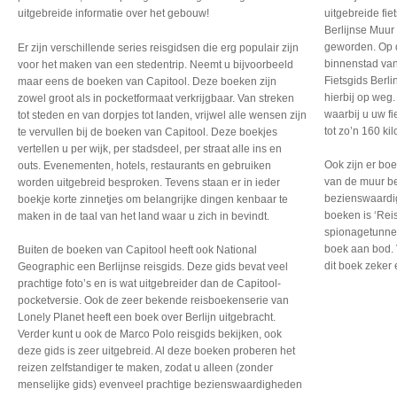
uitgebreide informatie over het gebouw!
uitgebreide fie
Berlijnse Muur 
geworden. Op de
Er zijn verschillende series reisgidsen die erg populair zijn
binnenstad van 
voor het maken van een stedentrip. Neemt u bijvoorbeeld
Fietsgids Berl
maar eens de boeken van Capitool. Deze boeken zijn
hierbij op weg.
zowel groot als in pocketformaat verkrijgbaar. Van streken
waarbij u uw fi
tot steden en van dorpjes tot landen, vrijwel alle wensen zijn
tot zo’n 160 ki
te vervullen bij de boeken van Capitool. Deze boekjes
vertellen u per wijk, per stadsdeel, per straat alle ins en
Ook zijn er boe
outs. Evenementen, hotels, restaurants en gebruiken
van de muur be
worden uitgebreid besproken. Tevens staan er in ieder
bezienswaardig
boekje korte zinnetjes om belangrijke dingen kenbaar te
boeken is ‘Rei
maken in de taal van het land waar u zich in bevindt.
spionagetunnels
boek aan bod. 
Buiten de boeken van Capitool heeft ook National
dit boek zeker
Geographic een Berlijnse reisgids. Deze gids bevat veel
prachtige foto’s en is wat uitgebreider dan de Capitool-
pocketversie. Ook de zeer bekende reisboekenserie van
Lonely Planet heeft een boek over Berlijn uitgebracht.
Verder kunt u ook de Marco Polo reisgids bekijken, ook
deze gids is zeer uitgebreid. Al deze boeken proberen het
reizen zelfstandiger te maken, zodat u alleen (zonder
menselijke gids) evenveel prachtige bezienswaardigheden