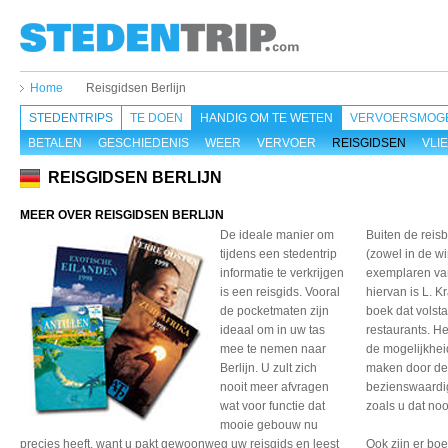
Home
Reisgidsen Berlijn
STEDENTRIPS
TE DOEN
HANDIG OM TE WETEN
VERVOERSMOGE
BETALEN
GESCHIEDENIS
WEER
VERVOER
REISGIDSEN
VLI
REISGIDSEN BERLIJN
MEER OVER REISGIDSEN BERLIJN
De ideale manier om
Buiten de reis
tijdens een stedentrip
(zowel in de wi
informatie te verkrijgen
exemplaren va
is een reisgids. Vooral
hiervan is L. K
de pocketmaten zijn
boek dat volsta
ideaal om in uw tas
restaurants. He
mee te nemen naar
de mogelijkhei
Berlijn. U zult zich
maken door de s
nooit meer afvragen
bezienswaardig
wat voor functie dat
zoals u dat noo
mooie gebouw nu
precies heeft, want u pakt gewoonweg uw reisgids en leest
Ook zijn er bo