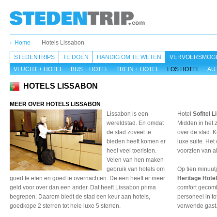
Home
Hotels Lissabon
STEDENTRIPS
TE DOEN
HANDIG OM TE WETEN
VERVOERSMOGE
VLUCHT + HOTEL
BUS + HOTEL
TREIN + HOTEL
LOS HOTEL
AU
HOTELS LISSABON
MEER OVER HOTELS LISSABON
Lissabon is een
Hotel
Sofitel 
wereldstad. En omdat
Midden in het z
de stad zoveel te
over de stad. 
bieden heeft komen er
luxe suite. Het
heel veel toeristen.
voorzien van 
Velen van hen maken
gebruik van hotels om
Op tien minuutj
goed te eten en goed te overnachten. De een heeft er meer
Heritage Hotel
geld voor over dan een ander. Dat heeft Lissabon prima
comfort gecomb
begrepen. Daarom biedt de stad een keur aan hotels,
personeel in t
goedkope 2 sterren tot hele luxe 5 sterren.
verwende gast