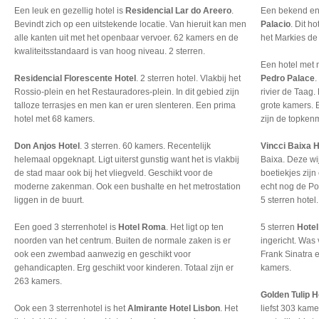
Een leuk en gezellig hotel is
Residencial Lar do Areero
.
Een bekend en 
Bevindt zich op een uitstekende locatie. Van hieruit kan men
Palacio
. Dit ho
alle kanten uit met het openbaar vervoer. 62 kamers en de
het Markies de
kwaliteitsstandaard is van hoog niveau. 2 sterren.
Een hotel met m
Residencial Florescente Hotel
. 2 sterren hotel. Vlakbij het
Pedro Palace
.
Rossio-plein en het Restauradores-plein. In dit gebied zijn
rivier de Taag.
talloze terrasjes en men kan er uren slenteren. Een prima
grote kamers. E
hotel met 68 kamers.
zijn de topken
Don Anjos Hotel
. 3 sterren. 60 kamers. Recentelijk
Vincci Baixa H
helemaal opgeknapt. Ligt uiterst gunstig want het is vlakbij
Baixa. Deze wij
de stad maar ook bij het vliegveld. Geschikt voor de
boetiekjes zij
moderne zakenman. Ook een bushalte en het metrostation
echt nog de Por
liggen in de buurt.
5 sterren hotel.
Een goed 3 sterrenhotel is
Hotel Roma
. Het ligt op ten
5 sterren
Hotel
noorden van het centrum. Buiten de normale zaken is er
ingericht. Was 
ook een zwembad aanwezig en geschikt voor
Frank Sinatra 
gehandicapten. Erg geschikt voor kinderen. Totaal zijn er
kamers.
263 kamers.
Golden Tulip H
Ook een 3 sterrenhotel is het
Almirante Hotel Lisbon
. Het
liefst 303 kame