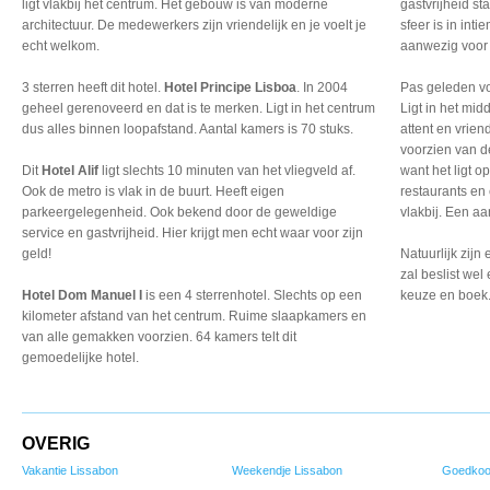
ligt vlakbij het centrum. Het gebouw is van moderne
gastvrijheid s
architectuur. De medewerkers zijn vriendelijk en je voelt je
sfeer is in int
echt welkom.
aanwezig voor e
3 sterren heeft dit hotel.
Hotel Principe Lisboa
. In 2004
Pas geleden vo
geheel gerenoveerd en dat is te merken. Ligt in het centrum
Ligt in het mid
dus alles binnen loopafstand. Aantal kamers is 70 stuks.
attent en vrie
voorzien van d
Dit
Hotel Alif
ligt slechts 10 minuten van het vliegveld af.
want het ligt 
Ook de metro is vlak in de buurt. Heeft eigen
restaurants en
parkeergelegenheid. Ook bekend door de geweldige
vlakbij. Een aa
service en gastvrijheid. Hier krijgt men echt waar voor zijn
geld!
Natuurlijk zijn
zal beslist wel
Hotel Dom Manuel I
is een 4 sterrenhotel. Slechts op een
keuze en boek.
kilometer afstand van het centrum. Ruime slaapkamers en
van alle gemakken voorzien. 64 kamers telt dit
gemoedelijke hotel.
OVERIG
Vakantie Lissabon
Weekendje Lissabon
Goedkoo