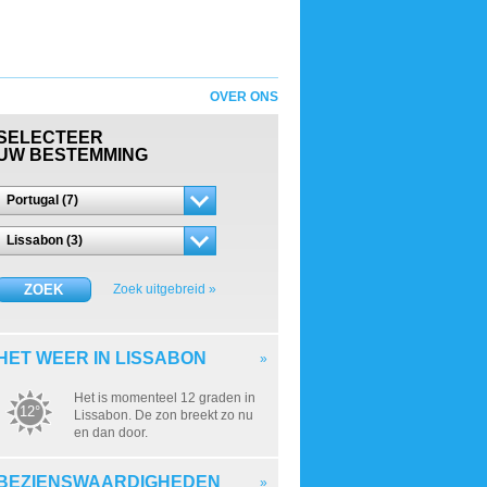
OVER ONS
SELECTEER
UW BESTEMMING
Portugal (7)
Lissabon (3)
ZOEK
Zoek uitgebreid »
HET WEER IN LISSABON
»
Het is momenteel 12 graden in
12°
Lissabon. De zon breekt zo nu
en dan door.
BEZIENSWAARDIGHEDEN
»