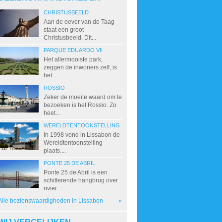
CHRISTUSBEELD
Aan de oever van de Taag
staat een groot
Christusbeeld. Dit...
PARQUE EDUARDO VII
Het allermooiste park,
zeggen de inwoners zelf, is
het...
ROSSIO
Zeker de moeite waard om te
bezoeken is het Rossio. Zo
heet...
WERELDTENTOONSTELLING
In 1998 vond in Lissabon de
Wereldtentoonstelling
plaats....
PONTE 25 DE ABRIL
Ponte 25 de Abril is een
schitterende hangbrug over
rivier...
Alle bezienswaardigheden in Lissabon
»