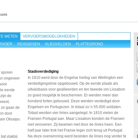
TE WETEN
VERVOERSMOGELIJKHEDEN
RVOER
REISGIDSEN
VLIEGVELDEN
PLATTEGROND
Stadsverdediging
 sporen
In 1810 werd door de Engelse hertog van Wellington een
an ongeveer
verdedigingslinie opgebouwd. Op de eerste plaats als
 voor
uitvalsbasis voor geallieerden en ten tweede om Lissabon
De eerste
zo goed mogelijk te beschermen. Er werden meer dan
zijn de
honderd forten gebouwd. Deze werden verdedigd door
weest,
Engelsen en Portugezen. In totaal zo`n 55.000 soldaten.
, zo gaan de
Totaal werden vier linies aangelegd. In 1810 vielen de
bon door
Fransen Portugal aan. Maar Lissabon konden de Fransen
aam Olissipo.
niet veroveren. Zij kwamen niet door de linies heen. Een
half jaar later trok het Franse leger zich terug uit Portugal.
Na deze overwinning werd besloten de linies nog verder te
igt vlakbij