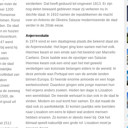
versterken. Dat heeft geduurd tot ongeveer 1813. Er zijn
n rivier de
nog delen bewaard gebleven maar zij verkeren nu in
eer 1200
slechte staat. In 1910 namen de republikeinen de macht
t Romeinse
over en Antonio de Oliveira Salazar moderniseerde de stad
stammen. Rond
verder in de 20ste eeuw.
den. De stad
n en huizen
Anjerrevolutie
elscentrum.
In 1974 vond er een staatsgreep plaats die bekend staat als
1147 werd
de Anjerrevolutie. Het leger ging toen samen met het volk.
ij werd hij
Hiermee kwam er een einde aan het bewind van Marcello
g van
Caetano. Deze laatste was de opvolger van Salazar.
paleis
Hiermee kwam ook een eind aan het met geweld
 de stad
verdedigen van koloniale belangen elders in de wereld. In
stelijke
deze periode was Portugal een van de armste landen
oofdstad van
binnen Europa. Er heerste enorme armoede en een hoge
sabon
werkeloosheid. Daardoor gingen vele jonge mannen hun
d zowel
heil ergens anders zoeken. Heden ten dage is Lissabon
ma de zeeweg
een wereldstad. De meeste welvaart is dan ook in de stad te
 1500, de
vinden. Modern en oud komt hier samen. En dat maakt de
t goud uit
stad ook zo aantrekkelijk. Er komen jaarlijks vele toeristen
naar Lissabon om eens te kijken wat andere mensen
hebben ervaren. Zo komen er steeds meer bij. Ook het
klimaat speelt natuurlijk een grote rol. Lissabon moet je
uit 1512