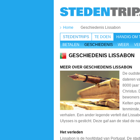
Home
Geschiedenis Lissabon
STEDENTRIPS
TE DOEN
HANDIG OM 
BETALEN
GESCHIEDENIS
WEER
VE
GESCHIEDENIS LISSABON
MEER OVER GESCHIEDENIS LISSABON
De oudste
dateren v
8000 jaar
Christus. 
bewoners 
Kelten ge
tenminste
verhalen. Een ander legende vertelt dat Lissa
Ulysses is gesticht. Deze gaf aan de stad de n
Het verleden
Lissabon is de hoofdstad van Portugal. De stad l