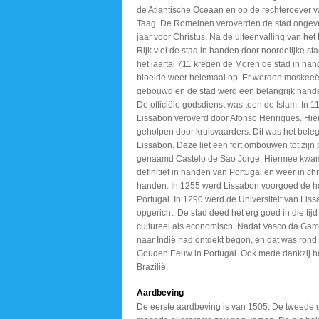
de Atlantische Oceaan en op de rechteroever va
Taag. De Romeinen veroverden de stad ongev
jaar voor Christus. Na de uiteenvalling van he
Rijk viel de stad in handen door noordelijke 
het jaartal 711 kregen de Moren de stad in han
bloeide weer helemaal op. Er werden moskeeë
gebouwd en de stad werd een belangrijk hand
De officiële godsdienst was toen de Islam. In 
Lissabon veroverd door Afonso Henriques. Hierb
geholpen door kruisvaarders. Dit was het bele
Lissabon. Deze liet een fort ombouwen tot zijn 
genaamd Castelo de Sao Jorge. Hiermee kwam
definitief in handen van Portugal en weer in chri
handen. In 1255 werd Lissabon voorgoed de h
Portugal. In 1290 werd de Universiteit van Lis
opgericht. De stad deed het erg goed in die tij
cultureel als economisch. Nadat Vasco da Ga
naar Indië had ontdekt begon, en dat was rond
Gouden Eeuw in Portugal. Ook mede dankzij he
Brazilië.
Aardbeving
De eerste aardbeving is van 1505. De tweede 