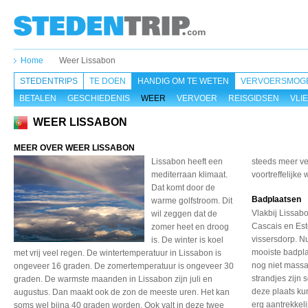
Home
Weer Lissabon
STEDENTRIPS
TE DOEN
HANDIG OM TE WETEN
VERVOERSMOGE
BETALEN
GESCHIEDENIS
WEER
VERVOER
REISGIDSEN
VLI
WEER LISSABON
MEER OVER WEER LISSABON
Lissabon heeft een
steeds meer ve
mediterraan klimaat.
voortreffelijke 
Dat komt door de
Badplaatsen
warme golfstroom. Dit
Vlakbij Lissab
wil zeggen dat de
Cascais en Est
zomer heet en droog
vissersdorp. Nu
is. De winter is koel
mooiste badpla
met vrij veel regen. De wintertemperatuur in Lissabon is
nog niet massa
ongeveer 16 graden. De zomertemperatuur is ongeveer 30
strandjes zijn 
graden. De warmste maanden in Lissabon zijn juli en
deze plaats kun
augustus. Dan maakt ook de zon de meeste uren. Het kan
erg aantrekkeli
soms wel bijna 40 graden worden. Ook valt in deze twee