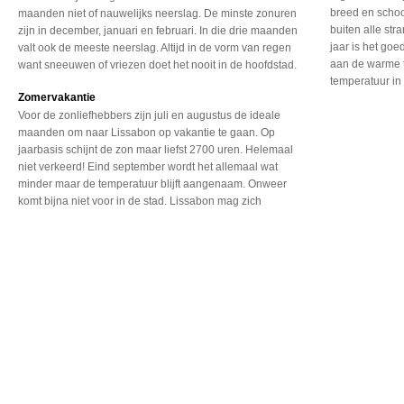
breed en schoon
maanden niet of nauwelijks neerslag. De minste zonuren
buiten alle st
zijn in december, januari en februari. In die drie maanden
jaar is het go
valt ook de meeste neerslag. Altijd in de vorm van regen
aan de warme 
want sneeuwen of vriezen doet het nooit in de hoofdstad.
temperatuur in 
Zomervakantie
Voor de zonliefhebbers
zijn juli en augustus
de ideale
maanden om naar
Lissabon op vakantie te
gaan. Op
jaarbasis schijnt
de zon maar liefst 2700
uren. Helemaal
niet verkeerd!
Eind september wordt het
allemaal wat
minder maar
de temperatuur blijft
aangenaam. Onweer
komt
bijna niet voor in de
stad. Lissabon mag zich