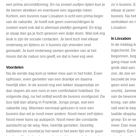
een prima airconditioning. En na zoveel uurtjes rijden kun je
zo`n busreis. 
de benen strekken en eventueel een sigaretje roken.
elkaar al jaren
Kortom, een busreis naar Lissabon is echt een prima begin
busreis. Na het
van de vakantie. Je hoeft ook geen overnachtingen te
vertrokken en 
zoeken want ook dat is allemaal piekfijn geregeld. En krijg
Lissabon.
je slaap dan ga je toch gewoon een dutje doen. Wat ook erg
In Lissabon
leuk is zijn de sociale contacten. Je bent toch met elkaar
In de middag k
onderweg en tijdens zo`n busreis zijn vrienden snel
ingecheckt. De 
gemaakt. Je kunt onderweg samen genieten van al het
begonnen, begin
moois dat de natuur ons geeft, en dat is heel erg veel.
gang maar ook m
Voordelen
grote stad aan.
Na de eerste dag kom je
lekker moe aan in het
hotel. Even
zon, de zee en 
opfrissen,
even genieten van een
drankje en daarna
bezoekt de mooi
heerlijk
eten. In de avond nog
een lekker slaapmutsje
en
geen eind aan 
dan slapen als een
roos in een comfortabel
hotelbed. De
voorbij. Jamme
volgende
dag, na het ontbijt wordt
de busreis voortgezet.
De
van de bewoner
bus rijdt dan allang
in Frankrijk. Jonge jonge,
wat een
kroeg, van alle
vakantie zeg.
Wanneer eenmaal gekozen
is voor een
valt veel te be
busreis dan
wil je nooit meer anders.
Nooit meer zelf rijden.
laatste stoppl
Nooit meer kans op autopech.
Nooit meer die constante
groep. En er w
aandacht op de weg. Nee,
heerlijk genieten. Gezellig
meer. Dan moe
babbelen en voordat je
het weet is het weer tijd
om te gaan
reizigers. Een