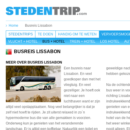
Home
Busreis Lissabon
STEDENTRIPS
TE DOEN
HANDIG OM TE WETEN
VERVOERSMOGE
VLUCHT + HOTEL
BUS + HOTEL
TREIN + HOTEL
LOS HOTEL
AU
BUSREIS LISSABON
MEER OVER BUSREIS LISSABON
Een busreis naar
geweldige nacht
Lissabon. En veel
hebben gekozen
goedkoper dan met het
vliegtuig. En veel
Na de ochtendd
gezelliger. Je hoeft ook
bus weer in voo
niet naar een
richting Lissa
luchthaven want er zijn
indrukwekkend 
altijd veel opstapplaatsen. Nog veel belangrijker is dat je
genieten van e
zelf niet hoeft te rijden. Je zit uiterst relaxed in zo`n
indrukwekkende
hypermoderne bus die van alle gemakken is voorzien.
hotel van de h
Onderweg kun je genieten van het veranderende
het weer winke
landschap. Er is altijd een koffiebar. Natuurlijk een toilet en
nooit alleen. 