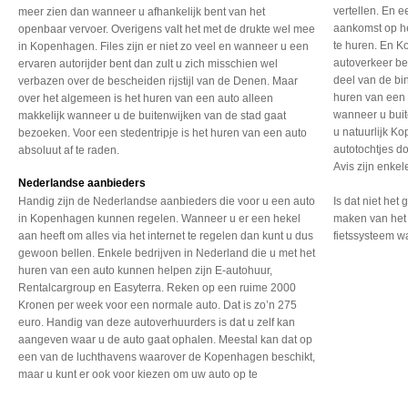
vertellen. En e
meer zien dan wanneer u afhankelijk bent van het
aankomst op he
openbaar vervoer. Overigens valt het met de drukte wel mee
te huren. En K
in Kopenhagen. Files zijn er niet zo veel en wanneer u een
autoverkeer bet
ervaren autorijder bent dan zult u zich misschien wel
deel van de bi
verbazen over de bescheiden rijstijl van de Denen. Maar
huren van een 
over het algemeen is het huren van een auto alleen
wanneer u buit
makkelijk wanneer u de buitenwijken van de stad gaat
u natuurlijk K
bezoeken. Voor een stedentripje is het huren van een auto
autotochtjes d
absoluut af te raden.
Avis zijn enke
Nederlandse aanbieders
Handig zijn de Nederlandse
aanbieders die voor u
een auto
Is dat niet het
in Kopenhagen
kunnen regelen. Wanneer
u er een hekel
maken van het 
aan heeft
om alles via het internet
te regelen dan kunt u
dus
fietssysteem wa
gewoon bellen. Enkele
bedrijven in Nederland
die u met het
huren van
een auto kunnen helpen
zijn E-autohuur,
Rentalcargroup
en Easyterra. Reken op
een ruime 2000
Kronen
per week voor een normale
auto. Dat is zo’n 275
euro. Handig van deze
autoverhuurders is dat
u zelf kan
aangeven waar
u de auto gaat ophalen.
Meestal kan dat op
een
van de luchthavens waarover
de Kopenhagen beschikt,
maar u kunt er ook voor
kiezen om uw auto op te