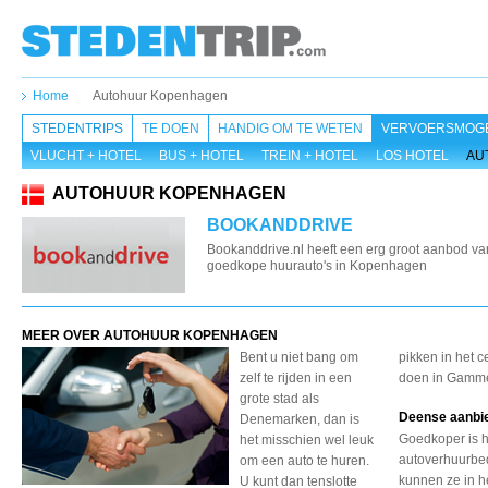
Home
Autohuur Kopenhagen
STEDENTRIPS
TE DOEN
HANDIG OM TE WETEN
VERVOERSMOGE
VLUCHT + HOTEL
BUS + HOTEL
TREIN + HOTEL
LOS HOTEL
AU
AUTOHUUR KOPENHAGEN
BOOKANDDRIVE
Bookanddrive.nl heeft een erg groot aanbod va
goedkope huurauto's in Kopenhagen
MEER OVER AUTOHUUR KOPENHAGEN
Bent u niet bang om
pikken in het 
zelf te rijden in een
doen in Gammel
grote stad als
Deense aanbi
Denemarken, dan is
Goedkoper is 
het misschien wel leuk
autoverhuurbedr
om een auto te huren.
kunnen ze in he
U kunt dan tenslotte