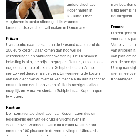
andere vlieghaven in
mag boarden e
Kopenhagen in
u tijd heeft is
Roskilde. Deze
het vliegveld.
vlieghaven is echter alleen gechikt wanneer u
Douane
binnenlandse vluchten wilt maken in Denemarken.
U heeft geen v
Prijzen
voor dat uw pa
Uw retourtje naar de stad aan de Oresund gaat u rond de
Verder zijn er 
200 euro kosten. Daar komen dan nog wel de
van artikelen 
verzekeringen en annuleringskosten bij. De luchthaven
van plan om na
belasting is al bij de prijs inbegrepen. Natuurlijk moet u ook
wint de hoofdp
nog de trein, auto of taxi naar Schiphol betalen. Al met al
U mag namelij
niet zo veel duurder als de trein. En wanneer u de kosten
grens mee ove
van uw vliegticket wilt vergelijken met de auto dan hangt dat
Kopenhagen.
natuurlijk van een hoop zaken af. Het is overigens alleen
mogelijk om vanaf Amsterdam-Schiphol naar Kopenhagen
te vliegen.
Kastrup
De internationale vlieghaven
van Kopenhagen dus en
tegelijkertijd een van
de drukste vluchtgavens
in
Scandinavie. Wanneer
u wilt kunt u vanaf Kastrup
naar
meer dan 100 plaatsen
in de wereld vliegen.
Uiteraard zit