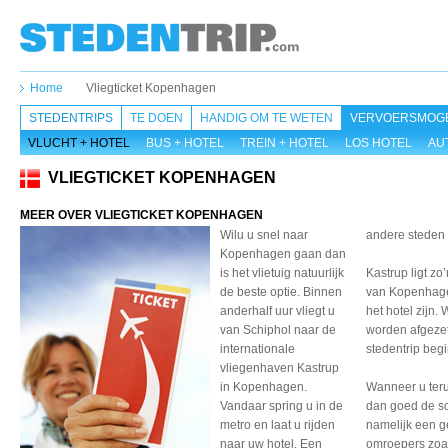
Home
Vliegticket Kopenhagen
STEDENTRIPS
TE DOEN
HANDIG OM TE WETEN
VERVOERSMOGE
VLUCHT + HOTEL
BUS + HOTEL
TREIN + HOTEL
LOS HOTEL
AU
VLIEGTICKET KOPENHAGEN
MEER OVER VLIEGTICKET KOPENHAGEN
Wilu u snel naar
andere steden 
Kopenhagen gaan dan
is het vlietuig natuurlijk
Kastrup ligt zo
de beste optie. Binnen
van Kopenhagen
anderhalf uur vliegt u
het hotel zijn.
van Schiphol naar de
worden afgezet
internationale
stedentrip beg
vliegenhaven Kastrup
in Kopenhagen.
Wanneer u ter
Vandaar spring u in de
dan goed de sc
metro en laat u rijden
namelijk een g
naar uw hotel. Een
omroepers zoal