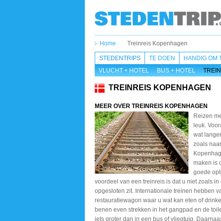
Home
Treinreis Kopenhagen
STEDENTRIPS
TE DOEN
HANDIG OM 
VLUCHT + HOTEL
BUS + HOTEL
TREIN
TREINREIS KOPENHAGEN
MEER OVER TREINREIS KOPENHAGEN
Reizen met
leuk. Voo
wat lange
zoals naa
Kopenhage
maken is d
goede opt
voordeel van een treinreis is dat u niet zoals i
opgesloten zit. Internationale treinen hebben 
restauratiewagon waar u wat kan eten of drink
benen even strekken in het gangpad en de toilet
iets groter dan in een bus of vliegtuig. Daarnaas