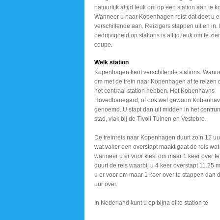
natuurlijk altijd leuk om op een station aan te 
Wanneer u naar Kopenhagen reist dat doet u e
verschillende aan. Reizigers stappen uit en in.
bedrijvigheid op stations is altijd leuk om te zi
coupe.
Welk station
Kopenhagen kent verschilende stations. Wanne
om met de trein naar Kopenhagen af te reizen
het centraal station hebben. Het Kobenhavns
Hovedbanegard, of ook wel gewoon Kobenhav
genoemd. U stapt dan uit midden in het centru
stad, vlak bij de Tivoli Tuinen en Vestebro.
De treinreis naar Kopenhagen duurt zo’n 12 u
wat vaker een overstapt maakt gaat de reis wat
wanneer u er voor kiest om maar 1 keer over te
duurt de reis waarbij u 4 keer overstapt 11.25 m
u er voor om maar 1 keer over te stappen dan d
uur over.
In Nederland kunt u op
bijna elke station te