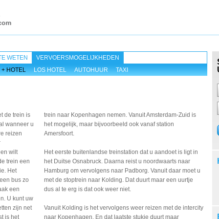
TE WETEN
VERVOERSMOGELIJKHEDEN
 + HOTEL
LOS HOTEL
AUTOHUUR
TAXI
 de trein is
trein naar Kopenhagen nemen. Vanuit Amsterdam-Zuid is
ral wanneer u
het mogelijk, maar bijvoorbeeld ook vanaf station
re reizen
Amersfoort.
r
n wilt
Het eerste buitenlandse treinstation dat u aandoet is ligt in
e trein een
het Duitse Osnabruck. Daarna reist u noordwaarts naar
ie. Het
Hamburg om vervolgens naar Padborg. Vanuit daar moet u
n een bus zo
met de stoptrein naar Kolding. Dat duurt maar een uurtje
vaak een
dus al te erg is dat ook weer niet.
en. U kunt uw
ten zijn net
Vanuit Kolding is het vervolgens weer reizen met de intercity
t is het
naar Kopenhagen. En dat laatste stukje duurt maar