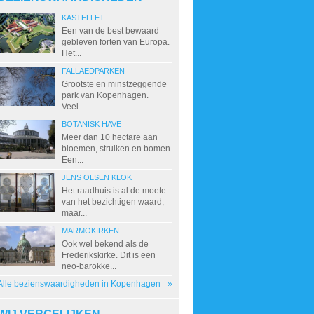
KASTELLET
Een van de best bewaard
gebleven forten van Europa.
Het...
FALLAEDPARKEN
Grootste en minstzeggende
park van Kopenhagen.
Veel...
BOTANISK HAVE
Meer dan 10 hectare aan
bloemen, struiken en bomen.
Een...
JENS OLSEN KLOK
Het raadhuis is al de moete
van het bezichtigen waard,
maar...
MARMOKIRKEN
Ook wel bekend als de
Frederikskirke. Dit is een
neo-barokke...
Alle bezienswaardigheden in Kopenhagen
»