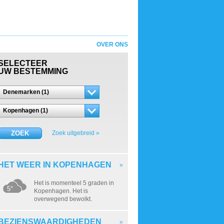
OVER ONS
SELECTEER
UW BESTEMMING
Denemarken (1)
Kopenhagen (1)
ZOEK
Zoek uitgebreid »
HET WEER IN KOPENHAGEN
»
Het is momenteel 5 graden in
5°
Kopenhagen. Het is
overwegend bewolkt.
BEZIENSWAARDIGHEDEN
»