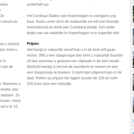
komen.
anderhalf uur.
r
 De
Het Centraal Station van Kopenhagen is overigens erg
en vanuit uw
fraai. Rust u even uit in de restauratie en eet een broodje
smorrebrood en drink een Carlsberg biertje. Een beter
begin van uw vakantie in Kopenhagen is er eigenlijk niet.
Prijzen
er u besluit
 dan moet u
Het hangt er natuurlijk vanaf hoe u in de trein wilt gaan
reizen. Wilt u een slaapcoupe dan bent u natuurlijk duurder
n H.
uit dan wanneer u gewoon een zitplaats in de trein boekt.
m van de
Wellicht handig is het om de nachttrein te nemen en wel
een slaapcoupe te boeken. U komt dan uitgerust aan in de
stad. Reken op prijzen die liggen tussen de 150 en ruim
ur. Wanneer u
200 euro voor een retourtje.
 sneller dan
 stappen. Zo
inuten. Kiest
oet u er 15