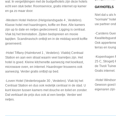
wat. In vergelijkingen met de budgethotels zijn deze hotels
echt een stuk beter. Roomservice, gratis internet op kamer
GAYHOTELS
en ga zo maar door.
Niet dat u als
"normale" hotel
-Western Hotel Hebron (Helgolandsgade 4 , Vestebro).
uw partner onde
Klasse hotel met haardrogers, koffie en thee. Alle kamers
zijn up to date en netjes gedecoreerd. Ligging is centraal.
-Carstens Gues
Vlak bij het treinstation. Zijden bedspreien en mooie
Kwaliteitsgues
tapijten. Scandinavisch ontbijt en in de middag wordt koffie
Ook appertemen
geserveerd.
terras en loun
-Hotel Tiffany (Halmtorvet 1 , Vestebro). Vlakbij Centraal
-Kopenhagen R
Station en aan een straat waarin veel barretjes zijn. Het
25 C, Stroget) 
hotel is goed. Kleine kitchenette aanwezig met koelkast,
de Tivoli Tuin
microwave oven, en internet. Haardroger trouwens ook
Gratis internet.
aanwezig. Verder gratis ontbijt op bed.
-Hotel Windsor
-Loven Hotel (Vesterbrogade 30 , Vestebro). Vlak bij het
Gewoon goed ho
Centraal Station en dus ook redelijk centraal in de stad. U
eigenaren zijn
kunt kiezen tussen kamers met douche en toilet en zonder.
Dat verklaart de prijs dus ook al een beetje. Verder wel
netjes.