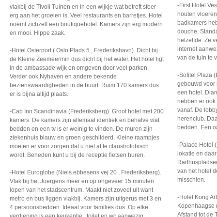
-First Hotel Ve
vlakbij de Tivoli Tuinen en in een wijkje wat betreft sfeer
houten vloere
erg aan het groeien is. Veel restaurants en barretjes. Hotel
badkamers heb
noemt zichzelf een boutiquehotel. Kamers zijn erg modern
douche. Standa
en mooi. Hippe zaak.
hetzelfde. Ze v
internet aanwe
-Hotel Osterport ( Oslo Plads 5 , Frederikshavn). Dicht bij
van de tuin te 
de Kleine Zeemeermin dus dicht bij het water. Het hotel ligt
in de ambassade wijk en omgeven door veel parken.
-Sofitel Plaza (
Verder ook Nyhaven en andere bekende
gebouwd voor k
bezienswaardigheden in de buurt. Ruim 170 kamers dus
een hotel. Dia
er is bijna altijd plaats.
hebben er ook 
vanaf. De lobby
-Cab Inn Scandinavia (Frederiksberg). Groot hotel met 200
herenclub. Daa
kamers. De kamers zijn allemaal identiek en behalve wat
bedden. Een oa
bedden en een tv is er weinig te vinden. De muren zijn
ziekenhuis blauw en groen geschilderd. Kleine raampjes
-Palace Hotel 
moeten er voor zorgen dat u niet al te claustrofobisch
lokatie en daar
wordt. Beneden kunt u bij de receptie fietsen huren.
Radhuspladsen 
van het hotel d
-Hotel Euroglobe (Niels ebbesens vej 20 , Frederiksberg).
misschien.
Vlak bij het Joergens meer en op ongeveer 15 minuten
lopen van het stadscentrum. Maakt niet zoveel uit want
-Hotel Kong Ar
metro en bus liggen vlakbij. Kamers zijn uitgerus met 3 en
Kopenhaagse m
4 persoonsbedden. Ideaal voor families dus. Op elke
Afstand tot de 
verdieping is een keukentje , toilet en wc aanwezig.