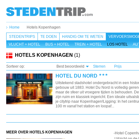
Home
Hotels Kopenhagen
STEDENTRIPS
TE DOEN
HANDIG OM TE WETEN
VERVOERSMOGE
VLUCHT + HOTEL
BUS + HOTEL
TREIN + HOTEL
LOS HOTEL
AU
HOTELS KOPENHAGEN
(1)
Sorteer op:
Best beoordeeld
Sterren
Prijs
HOTEL DU NORD
Uitstekend stadshotel ondergebracht in een histo
gebouw uit 1883. Hotel Du Nord is volledig gere
maar de sfeer uit vroegere tijden is behouden. D
zijn ruim en klassiek ingericht. Een ideale uitvals
je citytrip naar Kopenhagen!Ligging: In het centr
100 m vanaf het station en loopaf...
MEER OVER HOTELS KOPENHAGEN
-Hotel Copenh
.Uitzicht op de