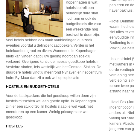
Kopenhagen is wat
papieren en do
hotels betreft een
havenpakhuis. 
behoorlijk dure stad.
Toch zijn er ook de
-Hotel Denmark
budgethotels die voor
waarin het hote
een weekendje nog
ziet alles er z
best wel te doen zijn.
eenvoudige inr
Veel hotels hebben ook vaak aanbiedingen dus zoek
Bediening is ze
eventjes voordat u definitief gaat boeken. Verder is het
Vlak bij de be
hotelaanbod groot en divers.Wanneer u in Kopenhagen
niets kan vinden dat bij uw gading hoort dan zoekt u
-Ibsens Hotel 
verkeerd. Overigens kunt u de meeste goedkope hotels in
met kamers in 
Vestebro vinden, iets westelijk van het Centraal Station. De
derde verdiepin
duurdere hotels vindt u meer rond Nyhaven en het centrum
verdieping hee
Indre By. Maar dan zit u ook wel op toplocatie.
verdieping is ne
tussen twee pa
HOSTELS EN BUDGETHOTELS
afstand naar he
Voor de backpackers die het goedkoop willen doen zijn
hostels misschien wel een goede optie. In Kopenhagen
-Hotel Fox (Jar
zijn er een stuk of 20. In hostels slaap je wel vaak met
ingericht door
meerderen op een kamer. Weinig pricacy maar wel
anders uit. Nie
goedkoop.
vlakbij het Sta
kamers. Absolu
HOSTELS
jongeren van g