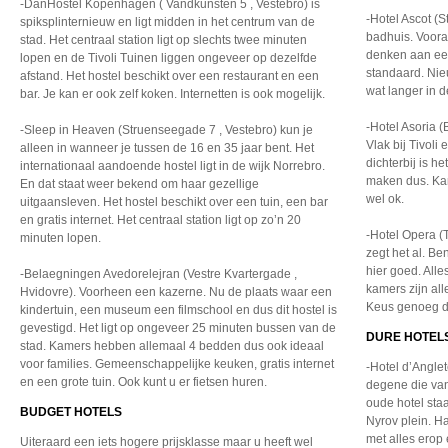
-DanHostel Kopenhagen ( Vandkunsten 5 , Vestebro) is
-Hotel Ascot (S
spiksplinternieuw en ligt midden in het centrum van de
badhuis. Vooral
stad. Het centraal station ligt op slechts twee minuten
denken aan een
lopen en de Tivoli Tuinen liggen ongeveer op dezelfde
standaard. Nie
afstand. Het hostel beschikt over een restaurant en een
wat langer in de
bar. Je kan er ook zelf koken. Internetten is ook mogelijk.
-Hotel Asoria (
-Sleep in Heaven (Struenseegade 7 , Vestebro) kun je
Vlak bij Tivoli
alleen in wanneer je tussen de 16 en 35 jaar bent. Het
dichterbij is h
internationaal aandoende hostel ligt in de wijk Norrebro.
maken dus. Kam
En dat staat weer bekend om haar gezellige
wel ok.
uitgaansleven. Het hostel beschikt over een tuin, een bar
en gratis internet. Het centraal station ligt op zo’n 20
-Hotel Opera 
minuten lopen.
zegt het al. Be
hier goed. Alle
-Belaegningen Avedorelejran (Vestre Kvartergade ,
kamers zijn all
Hvidovre). Voorheen een kazerne. Nu de plaats waar een
Keus genoeg d
kindertuin, een museum een filmschool en dus dit hostel is
gevestigd. Het ligt op ongeveer 25 minuten bussen van de
DURE HOTEL
stad. Kamers hebben allemaal 4 bedden dus ook ideaal
voor families. Gemeenschappelijke keuken, gratis internet
-Hotel d’Angle
en een grote tuin. Ook kunt u er fietsen huren.
degene die van
oude hotel sta
BUDGET HOTELS
Nyrov plein. 
met alles erop
Uiteraard een iets hogere prijsklasse maar u heeft wel