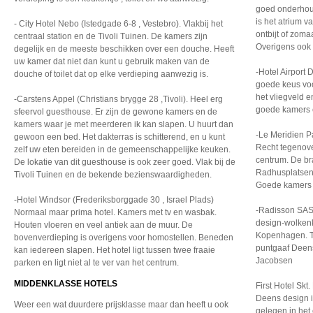
goed onderhou
is het atrium v
- City Hotel Nebo (Istedgade 6-8 , Vestebro). Vlakbij het
ontbijt of zoma
centraal station en de Tivoli Tuinen. De kamers zijn
Overigens ook w
degelijk en de meeste beschikken over een douche. Heeft
uw kamer dat niet dan kunt u gebruik maken van de
-Hotel Airport
douche of toilet dat op elke verdieping aanwezig is.
goede keus vo
het vliegveld 
-Carstens Appel (Christians brygge 28 ,Tivoli). Heel erg
goede kamers e
sfeervol guesthouse. Er zijn de gewone kamers en de
kamers waar je met meerderen ik kan slapen. U huurt dan
-Le Meridien P
gewoon een bed. Het dakterras is schitterend, en u kunt
Recht tegenover
zelf uw eten bereiden in de gemeenschappelijke keuken.
centrum. De bra
De lokatie van dit guesthouse is ook zeer goed. Vlak bij de
Radhusplatsen.
Tivoli Tuinen en de bekende bezienswaardigheden.
Goede kamers m
-Hotel Windsor (Frederiksborggade 30 , Israel Plads)
-Radisson SAS
Normaal maar prima hotel. Kamers met tv en wasbak.
design-wolken
Houten vloeren en veel antiek aan de muur. De
Kopenhagen. Tw
bovenverdieping is overigens voor homostellen. Beneden
puntgaaf Deens
kan iedereen slapen. Het hotel ligt tussen twee fraaie
Jacobsen
parken en ligt niet al te ver van het centrum.
MIDDENKLASSE HOTELS
First Hotel Skt
Deens design i
Weer een wat duurdere prijsklasse maar dan heeft u ook
gelegen in het