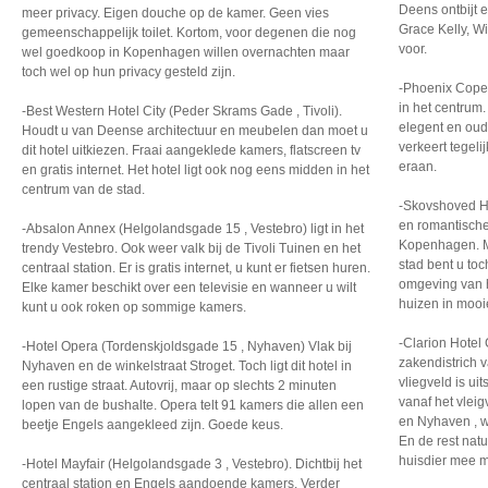
Deens ontbijt 
meer privacy. Eigen douche op de kamer. Geen vies
Grace Kelly, W
gemeenschappelijk toilet. Kortom, voor degenen die nog
voor.
wel goedkoop in Kopenhagen willen overnachten maar
toch wel op hun privacy gesteld zijn.
-Phoenix Cope
in het centrum.
-Best Western Hotel City (Peder Skrams Gade , Tivoli).
elegent en oud
Houdt u van Deense architectuur en meubelen dan moet u
verkeert tegeli
dit hotel uitkiezen. Fraai aangeklede kamers, flatscreen tv
eraan.
en gratis internet. Het hotel ligt ook nog eens midden in het
centrum van de stad.
-Skovshoved Ho
en romantische 
-Absalon Annex (Helgolandsgade 15 , Vestebro) ligt in het
Kopenhagen. Ma
trendy Vestebro. Ook weer valk bij de Tivoli Tuinen en het
stad bent u to
centraal station. Er is gratis internet, u kunt er fietsen huren.
omgeving van h
Elke kamer beschikt over een televisie en wanneer u wilt
huizen in mooi
kunt u ook roken op sommige kamers.
-Clarion Hotel
-Hotel Opera (Tordenskjoldsgade 15 , Nyhaven) Vlak bij
zakendistrich 
Nyhaven en de winkelstraat Stroget. Toch ligt dit hotel in
vliegveld is ui
een rustige straat. Autovrij, maar op slechts 2 minuten
vanaf het vlei
lopen van de bushalte. Opera telt 91 kamers die allen een
en Nyhaven , w
beetje Engels aangekleed zijn. Goede keus.
En de rest natu
huisdier mee 
-Hotel Mayfair (Helgolandsgade 3 , Vestebro). Dichtbij het
centraal station en Engels aandoende kamers. Verder