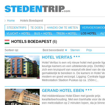
Home
Hotels Boedapest
STEDENTRIPS
TE DOEN
HANDIG OM TE WETEN
VERVOERSMOGE
VLUCHT + HOTEL
BUS + HOTEL
TREIN + HOTEL
LOS HOTEL
AU
HOTELS BOEDAPEST
(6)
Sorteer op:
Best beoordeeld
Sterren
Prijs
HOTEL VERITAS
Hotel Veritas is een vrij nieuw hotel met goede lig
keurige kamers en een uitstekende prijs. Dichtbij
zich een kruispunt van waaruit elk deel van de st
gemakkelijk te bereiken is. De kamers in Hotel Ver
modern en goed verzorgd. Ligging: Centrale liggi
Metrostation Stadion Puskas op ca. 150m (...
GERAND HOTEL EBEN
Het middenklasse Hotel Eben met goede prijs
kwaliteitverhouding. Met een tramhalte voor de d
een metrostation op 2 minuten lopen, sta je binne