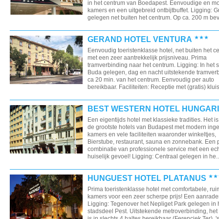
in het centrum van Boedapest. Eenvoudige en m
kamers en een uitgebreid ontbijtbuffet. Ligging: G
gelegen net buiten het centrum. Op ca. 200 m bevi
GERAND HOTEL VENTURA
Eenvoudig toeristenklasse hotel, net buiten het c
met een zeer aantrekkelijk prijsniveau. Prima
tramverbinding naar het centrum. Ligging: In het 
Buda gelegen, dag en nacht uitstekende tramverb
ca 20 min. van het centrum. Eenvoudig per auto
bereikbaar. Faciliteiten: Receptie met (gratis) kluis
BEST WESTERN HOTEL HUNGAR
Een eigentijds hotel met klassieke tradities. Het i
de grootste hotels van Budapest met modern inge
kamers en vele faciliteiten waaronder winkeltjes,
Bierstube, restaurant, sauna en zonnebank. Een 
combinatie van professionele service met een ec
huiselijk gevoel! Ligging: Centraal gelegen in he..
HUNGUEST HOTEL PLATANUS
Prima toeristenklasse hotel met comfortabele, ru
kamers voor een zeer scherpe prijs! Een aanrade
Ligging: Tegenover het Nepliget Park gelegen in 
stadsdeel Pest. Uitstekende metroverbinding, het
is in slechts 4 haltes bereikbaar (Ferenciek Ter). 