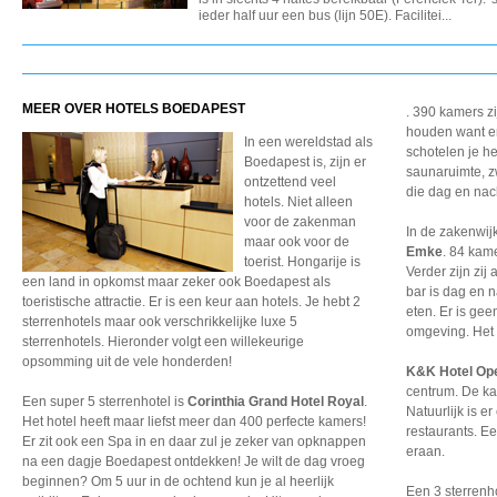
ieder half uur een bus (lijn 50E). Facilitei...
MEER OVER HOTELS BOEDAPEST
. 390 kamers z
houden want er
In een wereldstad als
schotelen je he
Boedapest is, zijn er
saunaruimte, z
ontzettend veel
die dag en nac
hotels. Niet alleen
voor de zakenman
In de zakenwijk
maar ook voor de
Emke
. 84 kam
toerist. Hongarije is
Verder zijn zi
een land in opkomst maar zeker ook Boedapest als
bar is dag en 
toeristische attractie. Er is een keur aan hotels. Je hebt 2
eten. Er is gee
sterrenhotels maar ook verschrikkelijke luxe 5
omgeving. Het h
sterrenhotels. Hieronder volgt een willekeurige
opsomming uit de vele honderden!
K&K Hotel Op
centrum. De ka
Een super 5 sterrenhotel is
Corinthia Grand Hotel Royal
.
Natuurlijk is 
Het hotel heeft maar liefst meer dan 400 perfecte kamers!
restaurants. Ee
Er zit ook een Spa in en daar zul je zeker van opknappen
eraan.
na een dagje Boedapest ontdekken! Je wilt de dag vroeg
beginnen? Om 5 uur in de ochtend kun je al heerlijk
Een 3 sterrenh