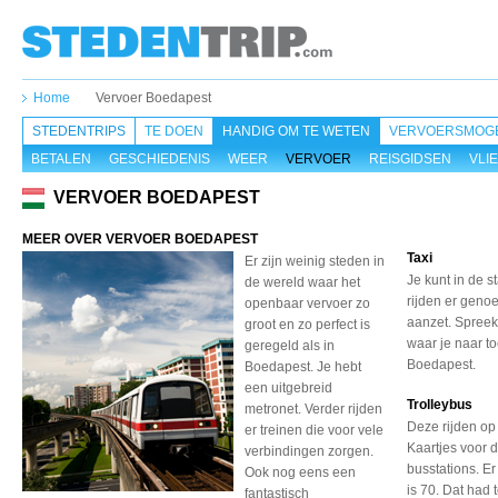
Home
Vervoer Boedapest
STEDENTRIPS
TE DOEN
HANDIG OM TE WETEN
VERVOERSMOGE
BETALEN
GESCHIEDENIS
WEER
VERVOER
REISGIDSEN
VLI
VERVOER BOEDAPEST
MEER OVER VERVOER BOEDAPEST
Taxi
Er zijn weinig steden in
Je kunt in de 
de wereld waar het
rijden er genoe
openbaar vervoer zo
aanzet. Spreek
groot en zo perfect is
waar je naar toe
geregeld als in
Boedapest.
Boedapest. Je hebt
een uitgebreid
Trolleybus
metronet. Verder rijden
Deze rijden op 
er treinen die voor vele
Kaartjes voor d
verbindingen zorgen.
busstations. Er
Ook nog eens een
is 70. Dat had
fantastisch