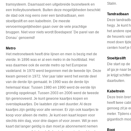
Stalin.
tramsysteem. Daarnaast een uitgebreide busnetwerk en
een trolleybusnetwerk. Buiten deze mogelijkheden beschikt
Tandradbaan
de stad ook nog eens over een tandradbaan, een
Deze tandradb
stoeltjeslift en een kabeltrein. De meeste
hegy. Je kunt h
vervoermogelijkheden gaan over de vele prachtige
het andere ope
bruggen. Niet voor niets wordt Boedapest `De parel van de
de heuvels van
Donau` genoemd!
moet doen tijde
centen hoef je h
Metro
Het metronetwerk heeft drie lijnen en men is bezig met de
Stoeltjeslift
vierde. In 1896 was er al een metro in de hoofdstad. Het
Die start op d
was daarmee ook de eerste metro op het Europese
af ga je naar 
vasteland. In 1970 werd begonnen met de tweede lijn. Deze
je krijgt schit
kwam gereed in 1972. Vier jaar later werd het eerste deel
daarbuiten.
van de derde lijn gemaakt. In 1990 was de derde lijn
helemaal klaar. Tussen 1980 en 1990 werd de eerste lijn
Kabeltrein
grondig opgeknapt. Tussen 2003 en 2006 werd de tweede
Deze trein bren
lijn gerenoveerd. Je kunt gewone kaartjes kopen en
heeft twee ca
overstapkaartjes. De laatsten zijn wel duurder. Al deze
genoeg zit je 
kaartjes zijn geldig voor alle vervoer. Er zijn ook kaartjes te
meter. Tijdens 
koop voor alleen de metro. Je kunt een kaart kopen voor
gigantisch mooi
slechts één dag, voor drie dagen of voor zeven. Wil je een
kaart dat langer geldig is dan moet je abonnement nemen
Boot