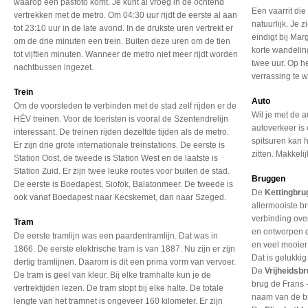
waarop een pasfoto komt. Je kunt al vroeg in de ochtend
Een vaarrit die
vertrekken met de metro. Om 04:30 uur rijdt de eerste al aan
natuurlijk. Je 
tot 23:10 uur in de late avond. In de drukste uren vertrekt er
eindigt bij Ma
om de drie minuten een trein. Buiten deze uren om de tien
korte wandelin
tot vijftien minuten. Wanneer de metro niet meer rijdt worden
twee uur. Op he
nachtbussen ingezet.
verrassing te
Trein
Auto
Om de voorsteden te verbinden met de stad zelf rijden er de
Wil je met de a
HÉV treinen. Voor de toeristen is vooral de Szentendrelijn
autoverkeer is 
interessant. De treinen rijden dezelfde tijden als de metro.
spitsuren kan 
Er zijn drie grote internationale treinstations. De eerste is
zitten. Makkeli
Station Oost, de tweede is Station West en de laatste is
Station Zuid. Er zijn twee leuke routes voor buiten de stad.
Bruggen
De eerste is Boedapest, Siofok, Balatonmeer. De tweede is
De
Kettingbru
ook vanaf Boedapest naar Kecskemet, dan naar Szeged.
allermooiste b
verbinding ov
Tram
en ontworpen 
De eerste tramlijn was een paardentramlijn. Dat was in
en veel mooier 
1866. De eerste elektrische tram is van 1887. Nu zijn er zijn
Dat is gelukkig
dertig tramlijnen. Daarom is dit een prima vorm van vervoer.
De
Vrijheidsb
De tram is geel van kleur. Bij elke tramhalte kun je de
brug de Frans
vertrektijden lezen. De tram stopt bij elke halte. De totale
naam van de br
lengte van het tramnet is ongeveer 160 kilometer. Er zijn