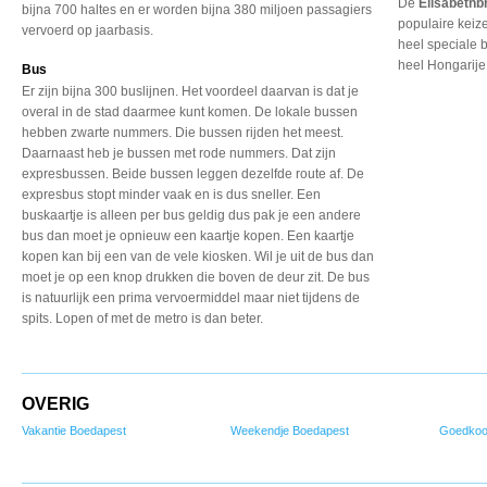
De
Elisabethb
bijna 700 haltes en er worden bijna 380 miljoen passagiers
populaire keiz
vervoerd op jaarbasis.
heel speciale 
heel Hongarije
Bus
Er zijn bijna 300 buslijnen. Het voordeel daarvan is dat je
overal in de stad daarmee kunt komen. De lokale bussen
hebben zwarte nummers. Die bussen rijden het meest.
Daarnaast heb je bussen met rode nummers. Dat zijn
expresbussen. Beide bussen leggen dezelfde route af. De
expresbus stopt minder vaak en is dus sneller. Een
buskaartje is alleen per bus geldig dus pak je een andere
bus dan moet je opnieuw een kaartje kopen. Een kaartje
kopen kan bij een van de vele kiosken. Wil je uit de bus dan
moet je op een knop drukken die boven de deur zit. De bus
is natuurlijk een prima vervoermiddel maar niet tijdens de
spits. Lopen of met de metro is dan beter.
OVERIG
Vakantie Boedapest
Weekendje Boedapest
Goedkoo