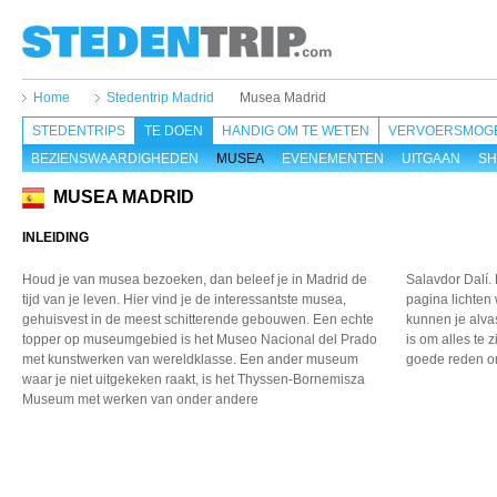
Home
Stedentrip Madrid
Musea Madrid
STEDENTRIPS
TE DOEN
HANDIG OM TE WETEN
VERVOERSMOGE
BEZIENSWAARDIGHEDEN
MUSEA
EVENEMENTEN
UITGAAN
SH
MUSEA MADRID
INLEIDING
Houd je van musea bezoeken,
dan beleef je in Madrid
de
Salavdor Dalí.
tijd van je leven.
Hier vind je de interessantste
musea,
pagina lichten 
gehuisvest in de
meest schitterende gebouwen.
Een echte
kunnen je alvas
topper op museumgebied
is het Museo Nacional
del Prado
is om alles te 
met kunstwerken
van wereldklasse. Een
ander museum
goede reden om
waar je niet
uitgekeken raakt, is het
Thyssen-Bornemisza
Museum
met werken van onder andere