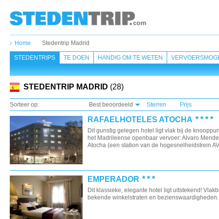
Home
Stedentrip Madrid
STEDENTRIPS
TE DOEN
HANDIG OM TE WETEN
VERVOERSMOGE
STEDENTRIP MADRID
(28)
Sorteer op:
Best beoordeeld
Sterren
Prijs
RAFAELHOTELES ATOCHA
Dit gunstig gelegen hotel ligt vlak bij de knooppu
het Madrileense openbaar vervoer: Alvaro Mende
Atocha (een station van de hogesnelheidstrein AV
EMPERADOR
Dit klassieke, elegante hotel ligt uitstekend! Vlakb
bekende winkelstraten en bezienswaardigheden.