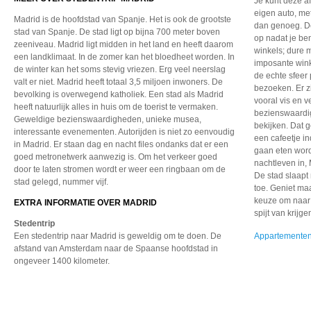
Je kunt deze a
eigen auto, met
Madrid is de hoofdstad van Spanje. Het is ook de grootste
dan genoeg. De
stad van Spanje. De stad ligt op bijna 700 meter boven
op nadat je be
zeeniveau. Madrid ligt midden in het land en heeft daarom
winkels; dure 
een landklimaat. In de zomer kan het bloedheet worden. In
imposante winke
de winter kan het soms stevig vriezen. Erg veel neerslag
de echte sfeer
valt er niet. Madrid heeft totaal 3,5 miljoen inwoners. De
bezoeken. Er 
bevolking is overwegend katholiek. Een stad als Madrid
vooral vis en v
heeft natuurlijk alles in huis om de toerist te vermaken.
bezienswaardig
Geweldige bezienswaardigheden, unieke musea,
bekijken. Dat 
interessante evenementen. Autorijden is niet zo eenvoudig
een cafeetje in
in Madrid. Er staan dag en nacht files ondanks dat er een
gaan eten wordt
goed metronetwerk aanwezig is. Om het verkeer goed
nachtleven in, 
door te laten stromen wordt er weer een ringbaan om de
De stad slaapt
stad gelegd, nummer vijf.
toe. Geniet ma
keuze om naar 
EXTRA INFORMATIE OVER MADRID
spijt van krijge
Stedentrip
Een stedentrip naar Madrid
is geweldig om te doen.
De
Appartementen
afstand van Amsterdam
naar de Spaanse hoofdstad
in
ongeveer 1400 kilometer.