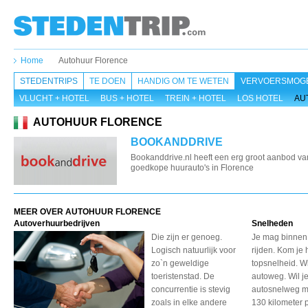
Home
Autohuur Florence
STEDENTRIPS
TE DOEN
HANDIG OM TE WETEN
VERVOERSMOGE
VLUCHT + HOTEL
BUS + HOTEL
TREIN + HOTEL
LOS HOTEL
AU
AUTOHUUR FLORENCE
BOOKANDDRIVE
Bookanddrive.nl heeft een erg groot aanbod va
goedkope huurauto's in Florence
MEER OVER AUTOHUUR FLORENCE
Autoverhuurbedrijven
Snelheden
Die zijn er genoeg.
Je mag binnen
Logisch natuurlijk voor
rijden. Kom je 
zo`n geweldige
topsnelheid. Wi
toeristenstad. De
autoweg. Wil j
concurrentie is stevig
autosnelweg m
zoals in elke andere
130 kilometer p