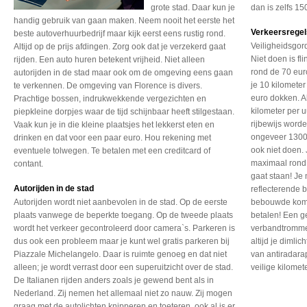
grote stad. Daar kun je
dan is zelfs 15
handig gebruik van gaan maken. Neem nooit het eerste het
Verkeersregel
beste autoverhuurbedrijf maar kijk eerst eens rustig rond.
Veiligheidsgord
Altijd op de prijs afdingen. Zorg ook dat je verzekerd gaat
Niet doen is fl
rijden. Een auto huren betekent vrijheid. Niet alleen
rond de 70 eur
autorijden in de stad maar ook om de omgeving eens gaan
je 10 kilomete
te verkennen. De omgeving van Florence is divers.
euro dokken. Al
Prachtige bossen, indrukwekkende vergezichten en
kilometer per u
piepkleine dorpjes waar de tijd schijnbaar heeft stilgestaan.
rijbewijs word
Vaak kun je in die kleine plaatsjes het lekkerst eten en
ongeveer 1300 
drinken en dat voor een paar euro. Hou rekening met
ook niet doen. 
eventuele tolwegen. Te betalen met een creditcard of
maximaal rond 
contant.
gaat staan! Je
Autorijden in de stad
reflecterende 
Autorijden wordt niet aanbevolen in de stad. Op de eerste
bebouwde kom.
plaats vanwege de beperkte toegang. Op de tweede plaats
betalen! Een g
wordt het verkeer gecontroleerd door camera`s. Parkeren is
verbandtromme
dus ook een probleem maar je kunt wel gratis parkeren bij
altijd je dimli
Piazzale Michelangelo. Daar is ruimte genoeg en dat niet
van antiradara
alleen; je wordt verrast door een superuitzicht over de stad.
veilige kilomet
De Italianen rijden anders zoals je gewend bent als in
Nederland. Zij nemen het allemaal niet zo nauw. Zij mogen
graag met de autolichten knipperen en toeteren, ook al is er